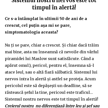
Sistemul nostru nervos este tot
timpul în alertă!
Ce s-a întâmplat în ultimii 50 de ani de a
crescut, cel puțin așa mi se pare,
simptomatologia aceasta?
Nu ți se pare, chiar a crescut. Și chiar dacă trăim
mai bine, asta nu înseamnă că nevoile din vârful
piramidei lui Maslow sunt satisfăcute. Când a
apărut omul:), pericol, pentru el, însemna să-l
atace leul, sau o altă fiară sălbatică. Sistemul lui
nervos intra în alertă și astfel se proteja. Acum
pericolul este să depășești un deadline, să se
răstească șeful la tine, pericoul este traficul…
Sistemul nostru nervos este tot timpul în alertă!
Creierul nostru nu diferențiază între leu și șef sau