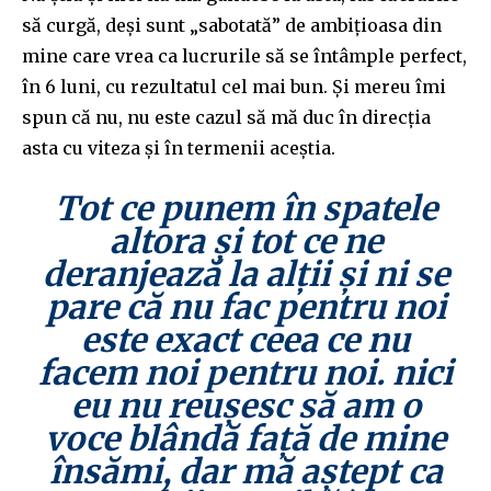
să curgă, deși sunt „sabotată” de ambițioasa din
mine care vrea ca lucrurile să se întâmple perfect,
în 6 luni, cu rezultatul cel mai bun. Și mereu îmi
spun că nu, nu este cazul să mă duc în direcția
asta cu viteza și în termenii aceștia.
Tot ce punem în spatele
altora și tot ce ne
deranjează la alții și ni se
pare că nu fac pentru noi
este exact ceea ce nu
facem noi pentru noi. nici
eu nu reușesc să am o
voce blândă față de mine
însămi, dar mă aștept ca