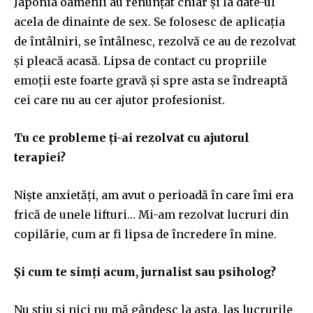
Japonia oamenii au renunțat chiar și la date-ul
acela de dinainte de sex. Se folosesc de aplicația
de întâlniri, se întâlnesc, rezolvă ce au de rezolvat
și pleacă acasă. Lipsa de contact cu propriile
emoții este foarte gravă și spre asta se îndreaptă
cei care nu au cer ajutor profesionist.
Tu ce probleme ți-ai rezolvat cu ajutorul
terapiei?
Niște anxietăți, am avut o perioadă în care îmi era
frică de unele lifturi… Mi-am rezolvat lucruri din
copilărie, cum ar fi lipsa de încredere în mine.
Și cum te simți acum, jurnalist sau psiholog?
Nu știu și nici nu mă gândesc la asta, las lucrurile