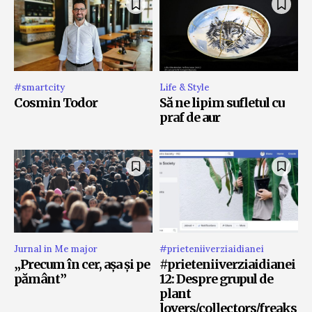
#smartcity
Life & Style
Cosmin Todor
Să ne lipim sufletul cu
praf de aur
Jurnal in Me major
#prieteniiverziaidianei
„Precum în cer, așa și pe
#prieteniiverziaidianei
pământ”
12: Despre grupul de
plant
lovers/collectors/freaks