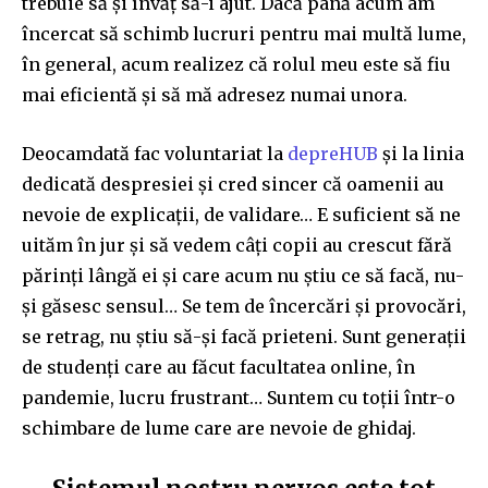
trebuie să și învăț să-i ajut. Dacă până acum am
încercat să schimb lucruri pentru mai multă lume,
în general, acum realizez că rolul meu este să fiu
mai eficientă și să mă adresez numai unora.
Deocamdată fac voluntariat la
depreHUB
și la linia
dedicată despresiei și cred sincer că oamenii au
nevoie de explicații, de validare… E suficient să ne
uităm în jur și să vedem câți copii au crescut fără
părinți lângă ei și care acum nu știu ce să facă, nu-
și găsesc sensul… Se tem de încercări și provocări,
se retrag, nu știu să-și facă prieteni. Sunt generații
de studenți care au făcut facultatea online, în
pandemie, lucru frustrant… Suntem cu toții într-o
schimbare de lume care are nevoie de ghidaj.