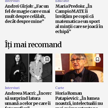
Interviuri
Educatie
Andrei Gîrjob: „Fac un
Maria Predoiu: „În
fel de magie care e mai
CampioMATE îi
mult despre celălalt,
învățăm pe copii că
decât despre mine”
matematica e un sport
al minții care se joacă în
echipă”
Îți mai recomand
Interviuri
Carte
Andreea Macri: „Încerc
Horia Roman
să surprind latura
Patapievici: „În lumea
umană a celor pe care îi
noastră, intelectualii nu