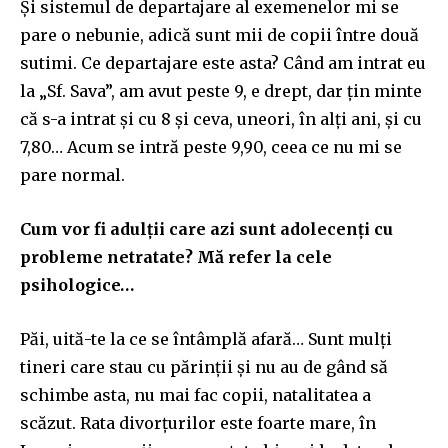
Și sistemul de departajare al exemenelor mi se
pare o nebunie, adică sunt mii de copii între două
sutimi. Ce departajare este asta? Când am intrat eu
la „Sf. Sava”, am avut peste 9, e drept, dar țin minte
că s-a intrat și cu 8 și ceva, uneori, în alți ani, și cu
7,80… Acum se intră peste 9,90, ceea ce nu mi se
pare normal.
Cum vor fi adulții care azi sunt adolecenți cu
probleme netratate? Mă refer la cele
psihologice…
Păi, uită-te la ce se întâmplă afară… Sunt mulți
tineri care stau cu părinții și nu au de gând să
schimbe asta, nu mai fac copii, natalitatea a
scăzut. Rata divorțurilor este foarte mare, în