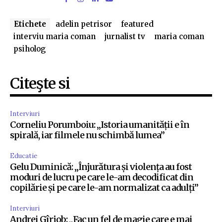
Etichete
adelin petrisor
featured
interviu maria coman
jurnalist tv
maria coman
psiholog
Citeşte si
Interviuri
Corneliu Porumboiu: „Istoria umanității e în
spirală, iar filmele nu schimbă lumea”
Educatie
Gelu Duminică: „Înjurătura și violența au fost
moduri de lucru pe care le-am decodificat din
copilărie și pe care le-am normalizat ca adulți”
Interviuri
Andrei Gîrjob: „Fac un fel de magie care e mai