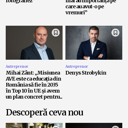
fotografiez”
mai au importanța pe
care au avut-o pe
vremuri”
Antreprenor
Antreprenor
Mihai Zânt: „Misiunea
Denys Strobykin
AVE este ca educația din
România să fie în 2035
în Top 10 în UE și avem
un plan concret pentru...
Descoperă ceva nou