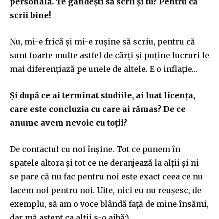
personală. Te gândești să scrii și tu? Pentru că
scrii bine!
Nu, mi-e frică și mi-e rușine să scriu, pentru că
sunt foarte multe astfel de cărți și puține lucruri le
mai diferențiază pe unele de altele. E o inflație…
Și după ce ai terminat studiile, ai luat licența,
care este concluzia cu care ai rămas? De ce
anume avem nevoie cu toții?
De contactul cu noi înșine. Tot ce punem în
spatele altora și tot ce ne deranjează la alții și ni
se pare că nu fac pentru noi este exact ceea ce nu
facem noi pentru noi. Uite, nici eu nu reușesc, de
exemplu, să am o voce blândă față de mine însămi,
dar mă aștept ca alții s-o aibă:)