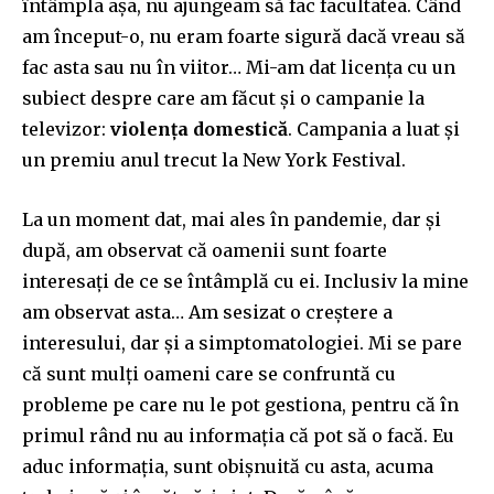
întâmpla așa, nu ajungeam să fac facultatea. Când
am început-o, nu eram foarte sigură dacă vreau să
fac asta sau nu în viitor… Mi-am dat licența cu un
subiect despre care am făcut și o campanie la
televizor:
violența domestică
. Campania a luat și
un premiu anul trecut la New York Festival.
La un moment dat, mai ales în pandemie, dar și
după, am observat că oamenii sunt foarte
interesați de ce se întâmplă cu ei. Inclusiv la mine
am observat asta… Am sesizat o creștere a
interesului, dar și a simptomatologiei. Mi se pare
că sunt mulți oameni care se confruntă cu
probleme pe care nu le pot gestiona, pentru că în
primul rând nu au informația că pot să o facă. Eu
aduc informația, sunt obișnuită cu asta, acuma