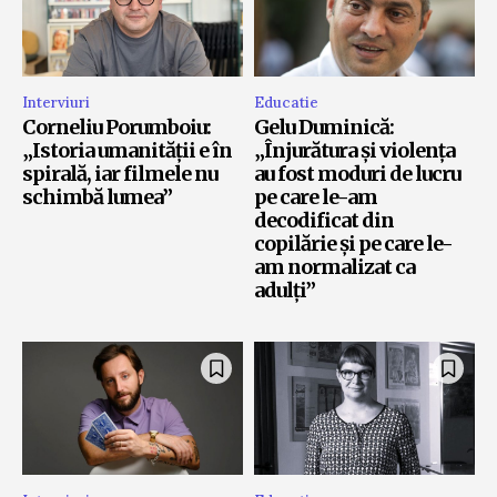
Interviuri
Educatie
Corneliu Porumboiu:
Gelu Duminică:
„Istoria umanității e în
„Înjurătura și violența
spirală, iar filmele nu
au fost moduri de lucru
schimbă lumea”
pe care le-am
decodificat din
copilărie și pe care le-
am normalizat ca
adulți”