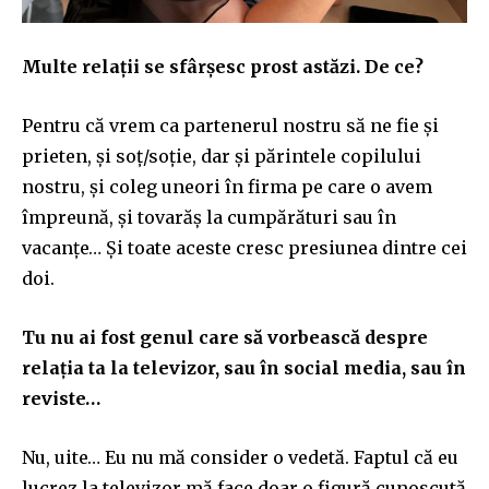
Multe relații se sfârșesc prost astăzi. De ce?
Pentru că vrem ca partenerul nostru să ne fie și
prieten, și soț/soție, dar și părintele copilului
nostru, și coleg uneori în firma pe care o avem
împreună, și tovarăș la cumpărături sau în
vacanțe… Și toate aceste cresc presiunea dintre cei
doi.
Tu nu ai fost genul care să vorbească despre
relația ta la televizor, sau în social media, sau în
reviste…
Nu, uite… Eu nu mă consider o vedetă. Faptul că eu
lucrez la televizor mă face doar o figură cunoscută