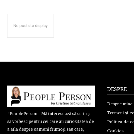
No posts to display
DESPRE
Despre mine
Termeni și co
#PeoplePerson - Mă interesează să scriu și
Politica de co
să vorbesc pentru cei care au curiozitatea de
a afla despre oameni frumoși sau care,
Cookies