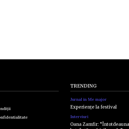
TRENDING
Jurnal in Me major
Experiențe la festival
ndiții
Interviuri
nfidentialitate
Oana Zamfir: “Întotdeaun