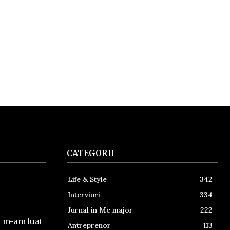
CATEGORII
Life & Style
342
Interviuri
334
Jurnal in Me major
222
a m-am luat
Antreprenor
113