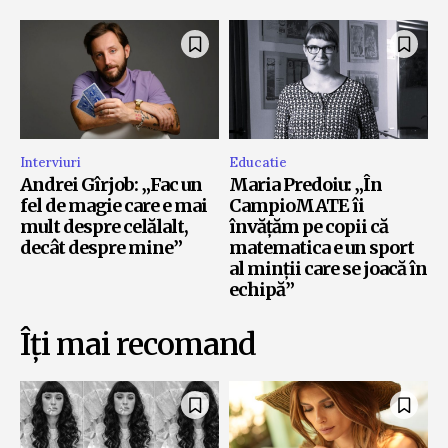
Interviuri
Educatie
Andrei Gîrjob: „Fac un
Maria Predoiu: „În
fel de magie care e mai
CampioMATE îi
mult despre celălalt,
învățăm pe copii că
decât despre mine”
matematica e un sport
al minții care se joacă în
echipă”
Îți mai recomand