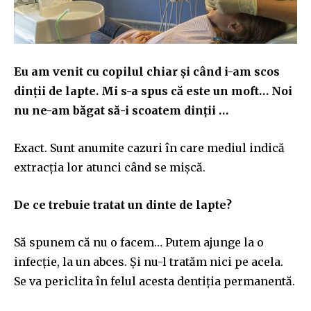
Eu am venit cu copilul chiar și
c
â
nd
i-am sco
s
dinții de lapte. Mi s-a spus că este un moft… Noi
nu ne-am băgat să-i scoatem dinții …
Exact. Sunt anumite cazuri în care mediul indică
extracția lor atunci când se mișcă.
De ce trebuie tratat un dinte de lapte?
Să spunem că nu o facem… Putem ajunge la o
infecție, la un abces. Și nu-l tratăm nici pe acela.
Se va
peric
lit
a
în felul acesta dentiți
a
permanentă.