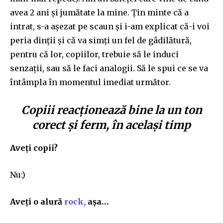
avea 2 ani și jumătate la mine. Țin minte că a
intrat, s-a așezat pe scaun și i-am explicat că-i voi
peria dinții și că va simți un fel de gâdilătură,
pentru că lor, copiilor, trebuie să le induci
senzații, sau să le faci analogii. Să le spui ce se va
întâmpla în momentul imediat următor.
Copiii reacționează bine la un ton
corect și ferm, în același timp
Aveți copii?
Nu:)
Aveți o alură
rock,
așa…