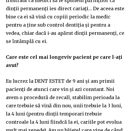
frustrant ca medici să le spunem părinților că
dinții permanenți ies direct cariați… De aceea este
bine ca ei să vină cu copiii periodic la medic
pentru a ține sub control dentiția și pentru a
vedea, chiar dacă i-au apărut dinții permanenți, ce
se întâmplă cu ei.
Care este cel mai longeviv pacient pe care l-ați
avut?
Eu lucrez la DENT ESTET de 9 ani și am primii
pacienți de atunci care vin și azi constant. Noi
avem o procedură de recall, stabilim perioada la
care trebuie să vină din nou, unii trebuie la 3 luni,
la 4 luni (pentru dinții temporari trebuie
controale la 4 luni fiindcă la ei, cariile pot evolua
mult mai repede). Am un băiețel care vine de când