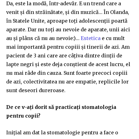
Da, este la modă, într-adevăr. E un trend care a
venit și din străinătate, și din muzică… În Olanda,
în Statele Unite, aproape toți adolescenții poartă
aparate. Dar nu toți au nevoie de aparate, unii aici
au și plâns că nu au nevoie:)…
Estetica
e cu mult
mai importantă pentru copiii și tinerii de azi. Am
pacient de 3 ani care are câțiva dintre dinții de
lapte negri și este deja conștient de acest lucru, el
nu mai râde din cauza. Sunt foarte precoci copiii
de azi, colectivitatea nu are empatie, replicile lor
sunt deseori dureroase.
De ce v-ați dorit să practicați stomatologia
pentru copii?
Inițial am dat la stomatologie pentru a face o