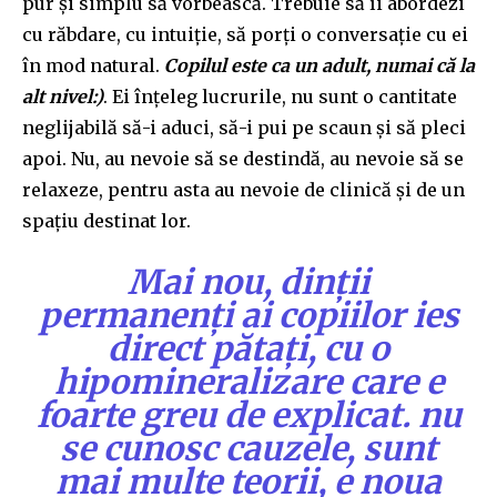
pur și simplu să vorbească. Trebuie să îi abordezi
cu răbdare, cu intuiție, să porți o conversație cu ei
în mod natural.
Copilul este ca un adult, numai că la
alt nivel:)
. Ei înțeleg lucrurile, nu sunt o cantitate
neglijabilă să-i aduci, să-i pui pe scaun și să pleci
apoi. Nu, au nevoie să se destindă, au nevoie să se
relaxeze, pentru asta au nevoie de clinică și de un
spațiu destinat lor.
Mai nou, dinții
permanenți ai copiilor ies
direct pătați, cu o
hipomineralizare care e
foarte greu de explicat. nu
se cunosc cauzele, sunt
mai multe teorii, e noua