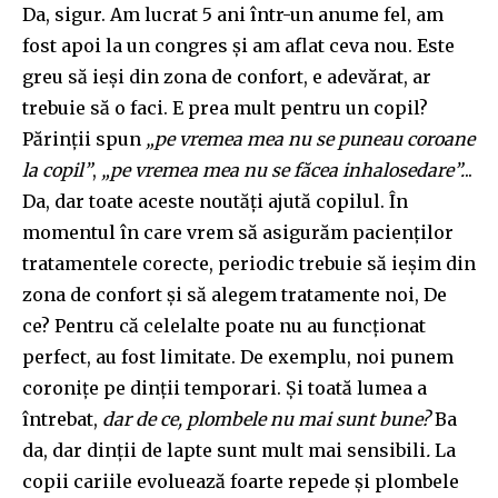
Da, sigur. Am lucrat 5 ani într-un anume fel, am
fost apoi la un congres și am aflat ceva nou. Este
greu să ieși din zona de confort, e adevărat, ar
trebuie să o faci. E prea mult pentru un copil?
Părinții spun
„pe vremea mea nu se puneau coroane
la copil”
,
„pe vremea mea nu se făcea inhalosedare”.
..
Da, dar toate aceste noutăți ajută copilul. În
momentul în care vrem să asigurăm pacienților
tratamentele corecte, periodic trebuie să ieșim din
zona de confort și să alegem tratamente noi, De
ce? Pentru că celelalte poate nu au funcționat
perfect, au fost limitate. De exemplu, noi punem
coronițe pe dinții temporari. Și toată lumea a
întrebat,
dar de ce, plombele nu mai sunt bune?
Ba
da, dar dinții de lapte sunt mult mai sensibili
.
La
copii cariile evoluează foarte repede și plombele