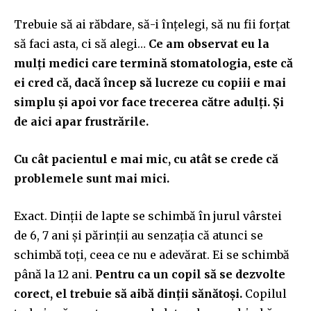
Trebuie să ai răbdare, să-i înțelegi, să nu fii forțat
să faci asta, ci să alegi…
Ce am observat eu la
mulți medici care termină stomatologia, este că
ei cred că, dacă încep să lucreze cu copiii
e mai
simplu
ș
i apoi
vor face trecerea către adulți. Și
de aici apar frustrările.
Cu cât pacientul e mai mic, cu atât se crede că
problemele sunt mai mici.
Exact. Dinții de lapte se schimbă în jurul vârstei
de 6, 7 ani și părinții au senzația că atunci se
schimbă toți, ceea ce nu e adevărat. Ei se schimbă
până la 12 ani.
Pentru ca un copil să se dezvolte
corect, el trebuie să aibă dinții sănătoși.
Copilul