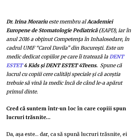
Dr. Irina Morariu
este membru al
Academiei
Europene de Stomatologie Pediatrică (
EAPD), iar în
anul 2016 a obţinut Competenţa în Inhalosedare, în
cadrul UMF “Carol Davila” din Bucureşti. Este un
medic dedicat copiilor pe care îi tratează la
DENT
ESTET
4 Kids și DENT ESTET 4Teens.
Spune că
lucrul cu copiii cere calități speciale și că aceștia
trebuie să vină la medic încă de când le-a apărut
primul dinte.
Cred că suntem într-un loc în care copiii spun
lucruri trăsnite…
Da, așa este… dar, ca să spună lucruri trăsnite, ei