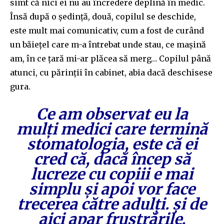
simt că nici ei nu au încredere deplină în medic.
Însă după o ședință, două, copilul se deschide,
este mult mai comunicativ, cum a fost de curând
un băiețel care m-a întrebat unde stau, ce mașină
am, în ce țară mi-ar plăcea să merg… Copilul până
atunci, cu părinții în cabinet, abia dacă deschisese
gura.
Ce am observat eu la
mulți medici care termină
stomatologia, este că ei
cred că, dacă încep să
lucreze cu copiii
e mai
simplu
ș
i apoi
vor face
trecerea către adulți. și de
aici apar frustrările.