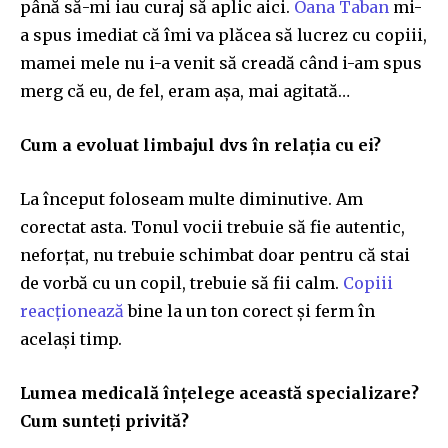
până să-mi iau curaj să aplic aici.
Oana Taban
mi-
a spus imediat că îmi va plăcea să lucrez cu copiii,
mamei mele nu i-a venit să creadă când i-am spus
merg că eu, de fel, eram așa, mai agitată…
Cum a evoluat limbajul dvs în relația cu ei?
La început foloseam multe diminutive. Am
corectat asta. Tonul vocii trebuie să fie autentic,
neforțat, nu trebuie schimbat doar pentru că stai
de vorbă cu un copil, trebuie să fii calm.
Copiii
reacționează
bine la un ton corect și ferm în
același timp.
Lumea medicală înțelege această specializare?
Cum sunteți privită?