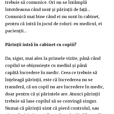
trebuie să comunice. Ori nu se întâmplă
întotdeauna când sunt și părinții de față…
Comunică mai bine când ei nu sunt în cabinet,
pentru că intră în jocul de roluri: eu medicul, ei
pacienții…
Părinții intră în cabinet cu copiii?
Da, sigur, mai ales la primele vizite, până când
copilul se obișnuiește cu mediul ș
i
până
capătă
î
ncredere
î
n medic. Ceea ce trebuie s
ă
înțeleagă
p
ărinții, este că încrederea nu se
transferă, că un copil nu are încredere în medic,
doar pentru că și părintele are. Atunci părinții
trebuie să lase copilul să se convingă singur.
Numai că părinții simt că pierd controlul, sau