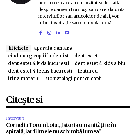
pentru cei care au curiozitatea de a afla
despre oameni frumoși sau care, datorită
interviurilor sau articolelor de aici, vor
primi inspirație sau doar voia bună.
Etichete
aparate dentare
cind merg copiii la dentist
dent estet
dent estet 4 kids bucuresti
dent estet 4 kids sibiu
dent estet 4 teens bucuresti
featured
irina morariu
stomatologi pentru copii
Citeşte si
Interviuri
Corneliu Porumboiu: „Istoria umanității e în
spirală, iar filmele nu schimbă lumea”