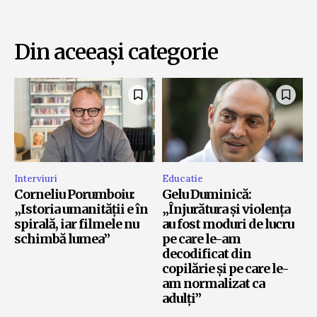
Din aceeași categorie
Interviuri
Educatie
Corneliu Porumboiu:
Gelu Duminică:
„Istoria umanității e în
„Înjurătura și violența
spirală, iar filmele nu
au fost moduri de lucru
schimbă lumea”
pe care le-am
decodificat din
copilărie și pe care le-
am normalizat ca
adulți”