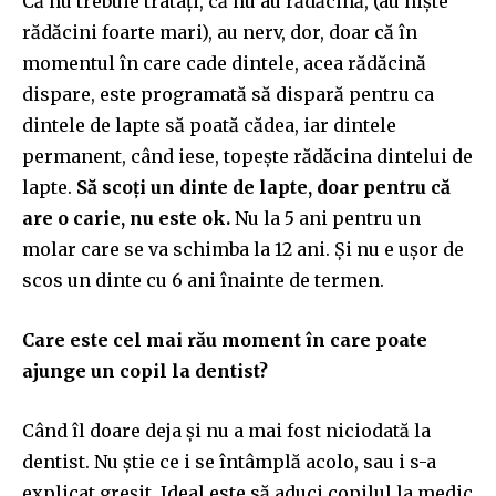
Că nu trebuie tratați, că nu au rădăcină, (au niște
rădăcini foarte mari), au nerv, dor, doar că în
momentul în care cade dintele, acea rădăcină
dispare, este programată să dispară pentru ca
dintele de lapte să poată cădea, iar dintele
permanent, când iese, topește rădăcina dintelui de
lapte.
Să scoți un dinte de lapte, doar pentru că
are o carie, nu este ok.
Nu la 5 ani pentru un
molar care se va schimba la 12 ani. Și nu e ușor de
scos un dinte cu 6 ani înainte de termen.
Care este cel mai rău moment în care poate
ajunge un copil la dentist?
Când îl doare deja și nu a mai fost niciodată la
dentist. Nu știe ce i se întâmplă acolo, sau i s-a
explicat greșit.
Ideal este s
ă
aduci copilul la medic