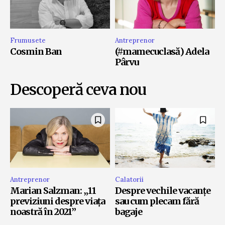
Frumusete
Antreprenor
Cosmin Ban
(#mamecuclasă) Adela
Pârvu
Descoperă ceva nou
Antreprenor
Calatorii
Marian Salzman: „11
Despre vechile vacanțe
previziuni despre viața
sau cum plecam fără
noastră în 2021”
bagaje