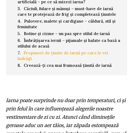
artificială – pe ce să mizezi iarna?
Căciuli, fulare și mănuși – must-have de iarnă
care te protejează de frig și completează ținutele
Pulovere, malete și cardigane – căldură, stil și
feminitate
Botine și cizme – un pas spre stilul de iarnă
Îmbrățișarea iernii – pijamale și halate ca bază a
stilului de acasă
Propuneri de ținute de iarnă pe care le vei
îndrăgi
Creează-ți cea mai frumoasă ținută de iarnă
Iarna poate surprinde nu doar prin temperaturi, ci și
prin felul în care influențează alegerile noastre
vestimentare de zi cu zi. Atunci când diminețile
geroase aduc un aer tăios, iar zăpada estompează