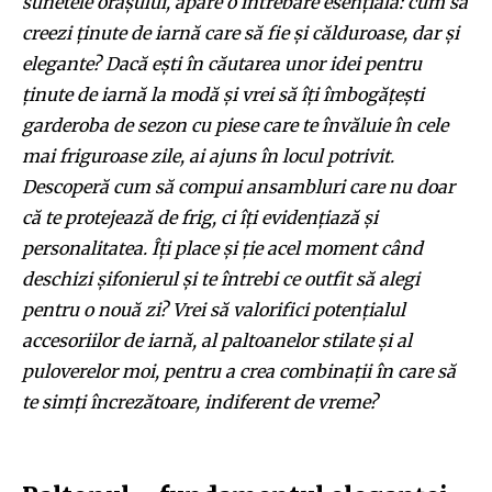
sunetele orașului, apare o întrebare esențială: cum să
creezi ținute de iarnă care să fie și călduroase, dar și
elegante? Dacă ești în căutarea unor idei pentru
ținute de iarnă la modă și vrei să îți îmbogățești
garderoba de sezon cu piese care te învăluie în cele
mai friguroase zile, ai ajuns în locul potrivit.
Descoperă cum să compui ansambluri care nu doar
că te protejează de frig, ci îți evidențiază și
personalitatea. Îți place și ție acel moment când
deschizi șifonierul și te întrebi ce outfit să alegi
pentru o nouă zi? Vrei să valorifici potențialul
accesoriilor de iarnă, al paltoanelor stilate și al
puloverelor moi, pentru a crea combinații în care să
te simți încrezătoare, indiferent de vreme?