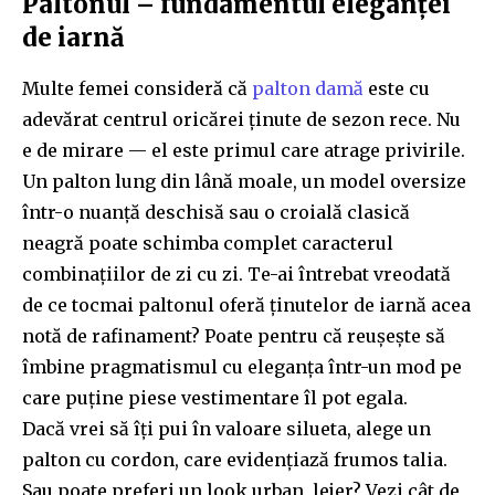
Paltonul – fundamentul eleganței
de iarnă
Multe femei consideră că
palton damă
este cu
adevărat centrul oricărei ținute de sezon rece. Nu
e de mirare — el este primul care atrage privirile.
Un palton lung din lână moale, un model oversize
într-o nuanță deschisă sau o croială clasică
neagră poate schimba complet caracterul
combinațiilor de zi cu zi. Te-ai întrebat vreodată
de ce tocmai paltonul oferă ținutelor de iarnă acea
notă de rafinament? Poate pentru că reușește să
îmbine pragmatismul cu eleganța într-un mod pe
care puține piese vestimentare îl pot egala.
Dacă vrei să îți pui în valoare silueta, alege un
palton cu cordon, care evidențiază frumos talia.
Sau poate preferi un look urban, lejer? Vezi cât de