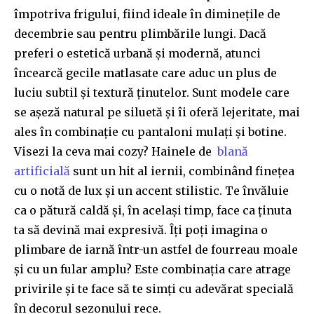
împotriva frigului, fiind ideale în diminețile de
decembrie sau pentru plimbările lungi. Dacă
preferi o estetică urbană și modernă, atunci
încearcă gecile matlasate care aduc un plus de
luciu subtil și textură ținutelor. Sunt modele care
se așeză natural pe siluetă și îi oferă lejeritate, mai
ales în combinație cu pantaloni mulați și botine.
Visezi la ceva mai cozy? Hainele de
blană
artificială
sunt un hit al iernii, combinând finețea
cu o notă de lux și un accent stilistic. Te învăluie
ca o pătură caldă și, în același timp, face ca ținuta
ta să devină mai expresivă. Îți poți imagina o
plimbare de iarnă într-un astfel de fourreau moale
și cu un fular amplu? Este combinația care atrage
privirile și te face să te simți cu adevărat specială
în decorul sezonului rece.