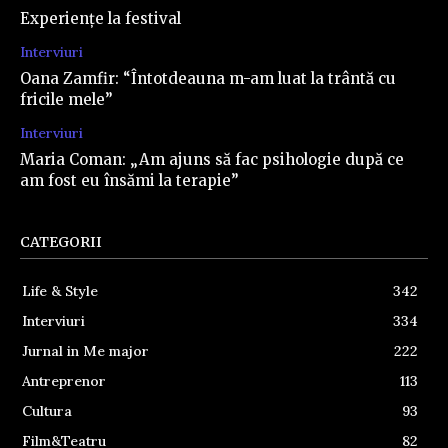
Experiențe la festival
Interviuri
Oana Zamfir: “Întotdeauna m-am luat la trântă cu
fricile mele”
Interviuri
Maria Coman: „Am ajuns să fac psihologie după ce
am fost eu însămi la terapie”
CATEGORII
Life & Style
342
Interviuri
334
Jurnal in Me major
222
Antreprenor
113
Cultura
93
Film&Teatru
82