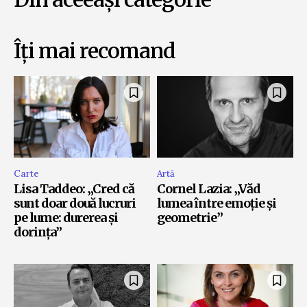
Îți mai recomand
Carte
Artă
Lisa Taddeo: „Cred că
Cornel Lazia: „Văd
sunt doar două lucruri
lumea între emoție și
pe lume: durerea și
geometrie”
dorința”