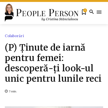
0
Colaborări
(P) Ținute de iarnă
pentru femei:
descoperă-ți look-ul
unic pentru lunile reci
7
min.