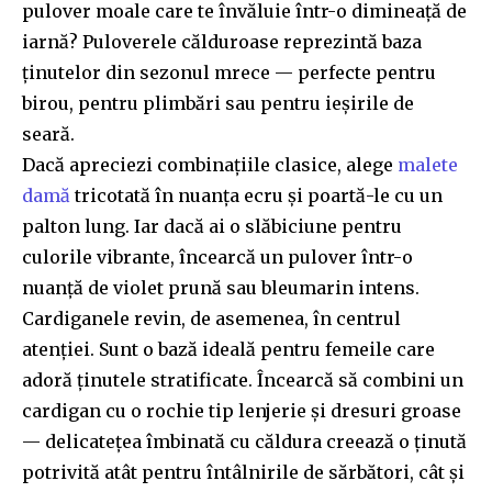
pulover moale care te învăluie într-o dimineață de
iarnă? Puloverele călduroase reprezintă baza
ținutelor din sezonul mrece — perfecte pentru
birou, pentru plimbări sau pentru ieșirile de
seară.
Dacă apreciezi combinațiile clasice, alege
malete
damă
tricotată în nuanța ecru și poartă-le cu un
palton lung. Iar dacă ai o slăbiciune pentru
culorile vibrante, încearcă un pulover într-o
nuanță de violet prună sau bleumarin intens.
Cardiganele revin, de asemenea, în centrul
atenției. Sunt o bază ideală pentru femeile care
adoră ținutele stratificate. Încearcă să combini un
cardigan cu o rochie tip lenjerie și dresuri groase
— delicatețea îmbinată cu căldura creează o ținută
potrivită atât pentru întâlnirile de sărbători, cât și