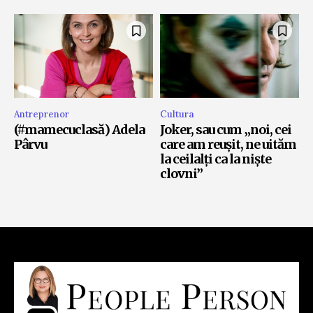
Antreprenor
Cultura
(#mamecuclasă) Adela
Joker, sau cum „noi, cei
Pârvu
care am reușit, ne uităm
la ceilalți ca la niște
clovni”