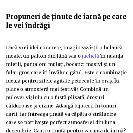
Propuneri de ținute de iarnă pe care
le vei îndrăgi
Dacă vrei idei concrete, imaginează-ți: o helancă
moale, un palton din lână sau o
jachetă
în nuanța
mierii, pantaloni mulați, bocanci masivi și un
fular gros care îți învăluie gâtul. Este o combinație
ideală pentru zilele agitate petrecute în oraș. Îți
place o atmosferă mai festivă? Combină un
pulover vișiniu cu o fustă plisată, dresuri
călduroase și cizme. Adaugă bijuterii în tonuri
aurii, iar întreaga ținută va căpăta o strălucire
care se potrivește perfect atmosferei din luna
decembrie. Cauți o ținută pentru vacanța de iarnă?