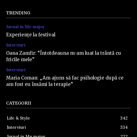
TRENDING
Jurnal in Me major
Experiențe la festival
Interviuri
Oana Zamfir: “Întotdeauna m-am luat la trântă cu
fricile mele”
Interviuri
Maria Coman: „Am ajuns să fac psihologie după ce
am fost eu însămi la terapie”
CATEGORII
Life & Style
342
Interviuri
334
Jurnal in Me major
222