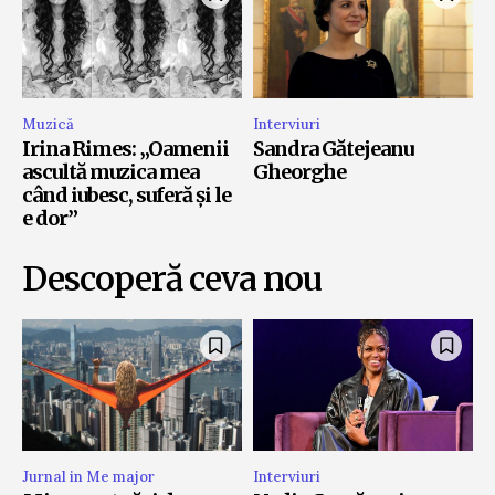
Muzică
Interviuri
Irina Rimes: „Oamenii
Sandra Gătejeanu
ascultă muzica mea
Gheorghe
când iubesc, suferă și le
e dor”
Descoperă ceva nou
Jurnal in Me major
Interviuri