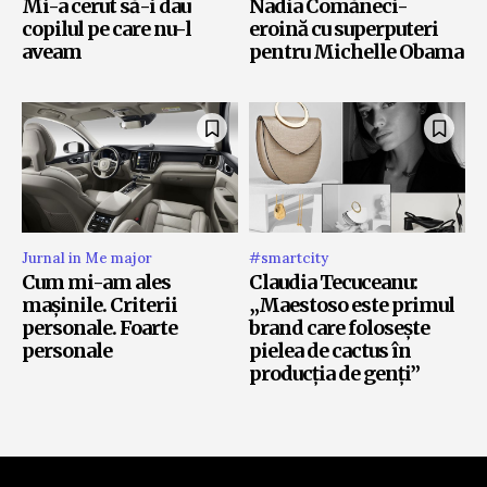
Mi-a cerut să-i dau
Nadia Comăneci-
copilul pe care nu-l
eroină cu superputeri
aveam
pentru Michelle Obama
Jurnal in Me major
#smartcity
Cum mi-am ales
Claudia Tecuceanu:
mașinile. Criterii
„Maestoso este primul
personale. Foarte
brand care folosește
personale
pielea de cactus în
producția de genți”