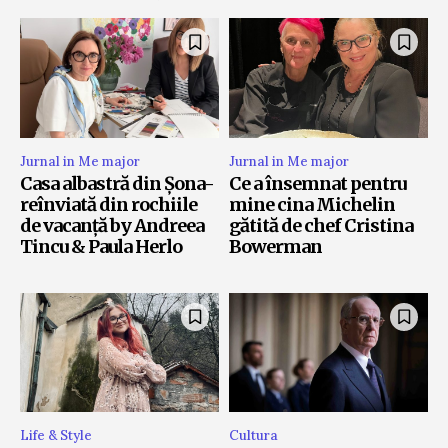
Jurnal in Me major
Jurnal in Me major
Casa albastră din Șona-
Ce a însemnat pentru
reînviată din rochiile
mine cina Michelin
de vacanță by Andreea
gătită de chef Cristina
Tincu & Paula Herlo
Bowerman
Life & Style
Cultura