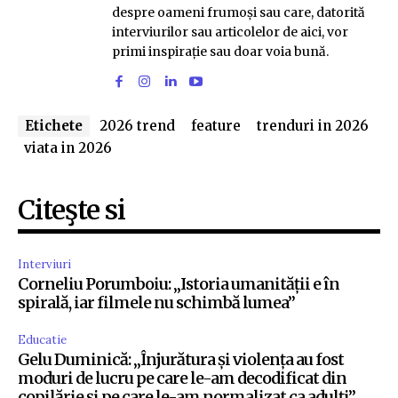
despre oameni frumoși sau care, datorită
interviurilor sau articolelor de aici, vor
primi inspirație sau doar voia bună.
Etichete
2026 trend
feature
trenduri in 2026
viata in 2026
Citeşte si
Interviuri
Corneliu Porumboiu: „Istoria umanității e în
spirală, iar filmele nu schimbă lumea”
Educatie
Gelu Duminică: „Înjurătura și violența au fost
moduri de lucru pe care le-am decodificat din
copilărie și pe care le-am normalizat ca adulți”