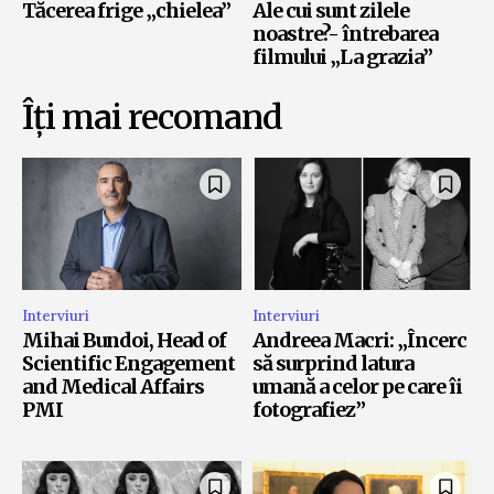
Tăcerea frige „chielea”
Ale cui sunt zilele
noastre?- întrebarea
filmului „La grazia”
Îți mai recomand
Interviuri
Interviuri
Mihai Bundoi, Head of
Andreea Macri: „Încerc
Scientific Engagement
să surprind latura
and Medical Affairs
umană a celor pe care îi
PMI
fotografiez”