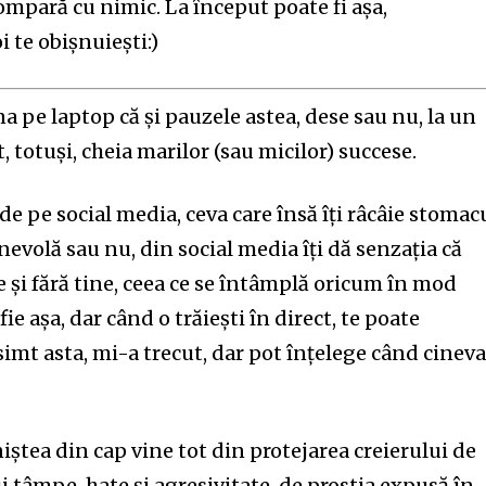
 compară cu nimic. La început poate fi așa,
i te obișnuiești:)
 pe laptop că și pauzele astea, dese sau nu, la un
totuși, cheia marilor (sau micilor) succese.
de pe social media, ceva care însă îți râcâie stomac
nevolă sau nu, din social media îți dă senzația că
și fără tine, ceea ce se întâmplă oricum în mod
ie așa, dar când o trăiești în direct, te poate
simt asta, mi-a trecut, dar pot înțelege când cinev
iniștea din cap vine tot din protejarea creierului de
i tâmpe, hate și agresivitate, de prostia expusă în