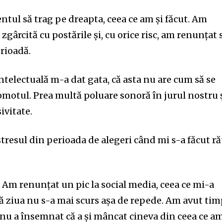
tul să trag pe dreapta, ceea ce am și făcut. Am
gârcită cu postările și, cu orice risc, am renunțat 
rioadă.
ntelectuală m-a dat gata, că asta nu are cum să se
gomotul. Prea multă poluare sonoră în jurul nostru 
ivitate.
tresul din perioada de alegeri când mi s-a făcut r
 Am renunțat un pic la social media, ceea ce mi-a
ă ziua nu s-a mai scurs așa de repede. Am avut ti
ce nu a însemnat că a și mâncat cineva din ceea ce a