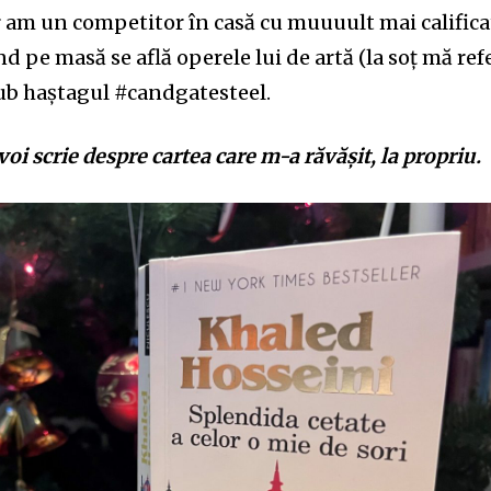
r am un competitor în casă cu muuuult mai califica
d pe masă se află operele lui de artă (la soț mă refe
ub haștagul #candgatesteel.
voi scrie despre cartea care m-a răvășit, la propriu.