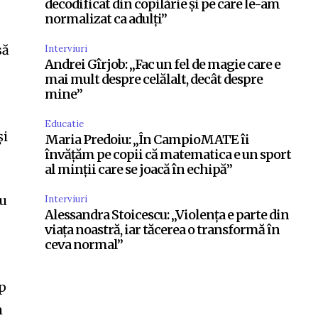
decodificat din copilărie și pe care le-am
normalizat ca adulți”
să
Interviuri
Andrei Gîrjob: „Fac un fel de magie care e
mai mult despre celălalt, decât despre
mine”
Educatie
și
Maria Predoiu: „În CampioMATE îi
învățăm pe copii că matematica e un sport
al minții care se joacă în echipă”
ău
Interviuri
Alessandra Stoicescu: „Violența e parte din
viața noastră, iar tăcerea o transformă în
ceva normal”
mp
m