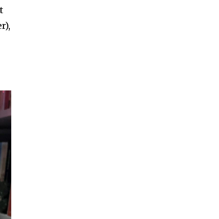
t
r),