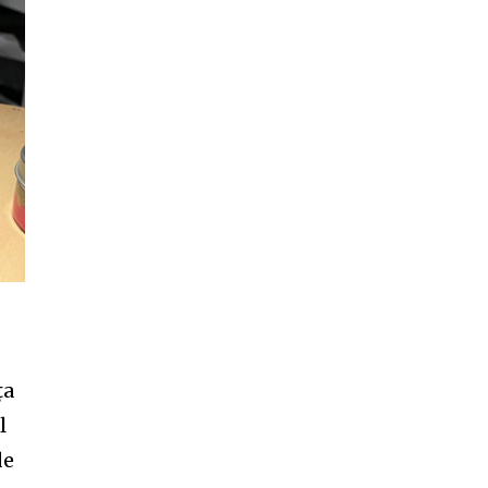
ța
l
de