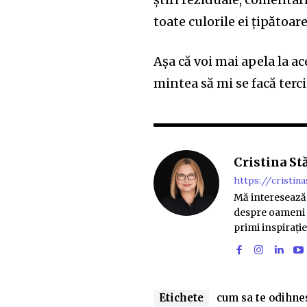
toate culorile ei țipătoare
Așa că voi mai apela la ac
mintea să mi se facă terci
Cristina St
https://cristina
Mă interesează 
despre oameni f
primi inspirați
Etichete
cum sa te odihne