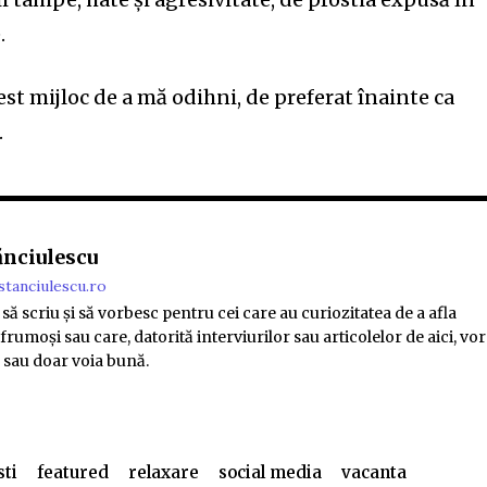
.
est mijloc de a mă odihni, de preferat înainte ca
.
ănciulescu
stanciulescu.ro
să scriu și să vorbesc pentru cei care au curiozitatea de a afla
rumoși sau care, datorită interviurilor sau articolelor de aici, vor
e sau doar voia bună.
sti
featured
relaxare
social media
vacanta