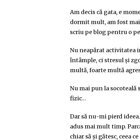
Am decis că gata, e momen
dormit mult, am fost mai z
scriu pe blog pentru o pe
Nu neapărat activitatea i
întâmple, ci stresul și z
multă, foarte multă agres
Nu mai pun la socoteală s
fizic…
Dar să nu-mi pierd ideea.
adus mai mult timp. Parc
chiar să și gătesc, ceea 