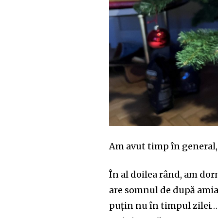
Am avut timp în general,
În al doilea rând, am dor
are somnul de după amiaz
puțin nu în timpul zilei… 