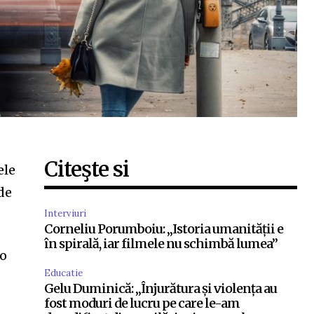
Citeşte si
ele
 de
Interviuri
Corneliu Porumboiu: „Istoria umanității e
în spirală, iar filmele nu schimbă lumea”
 o
Educatie
Gelu Duminică: „Înjurătura și violența au
fost moduri de lucru pe care le-am