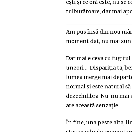
ești și ce oră este, nu se
tulburătoare, dar mai apo
Am pus însă din nou mâna
moment dat, nu mai sunt, 
Dar mai e ceva cu fugitul 
uneori… Dispariția ta, be
lumea merge mai departe 
normal și este natural să f
dezechilibra. Nu, nu mai 
are această senzație.
În fine, una peste alta, l
știri reziduale, comentari