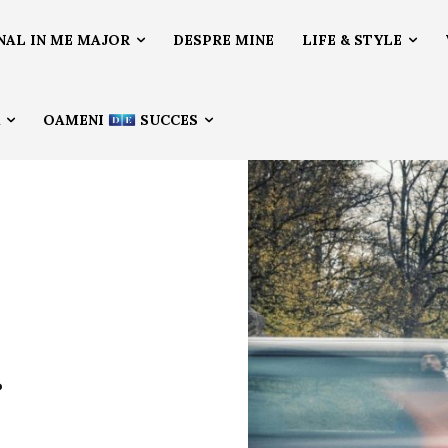
NAL IN ME MAJOR
DESPRE MINE
LIFE & STYLE
Ă
OAMENI
SUCCES
…