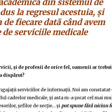
 academică din sistemul de
dus la regresul acestuia, și
 de fiecare dată când avem
 de serviciile medicale
vicii, și de profesii de orice fel, oamenii ar trebui
a dispărut?
gajații serviciilor de informații. Noi am constatat
dul cadrelor medicale, și asta m-a șocat cel mai mul
sorilor, șefilor de secție… și
pot spune fără niciun f