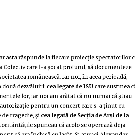
ar asta răspunde la fiecare proiecție spectatorilor 
la Colectiv care l-a șocat profund, să documenteze
 societatea românească. Iar noi, în acea perioadă,
 două dezvăluiri:
cea legate de ISU
care susținea c
mentele lor, iar noi am arătat că nu numai că știau
t autorizație pentru un concert care s-a ținut cu
de tragedie, și
cea legată de Secția de Arși de la
orităritățile spuneau că acolo se operează deja
perit că era închisă cu lacăt. Și atunci Alexander