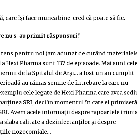
ă, care își face munca bine, cred că poate să fie.
re nu s-au primit răspunsuri?
intens pentru noi (am adunat de curând materialel
i la Hexi Pharma sunt 137 de episoade. Mai sunt cel
iermii de la Spitalul de Arși… a fost un an cumplit
 perioadă au rămas semne de întrebare la care nu
xemplu cele legate de Hexi Pharma care avea sedi
aparținea SRI, deci în momentul în care ei primiser
 SRI. Avem acele informații despre rapoartele trimi
la slaba calitate a dezinfectanților și despre
cțiile nozocomiale…