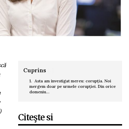
scă
Cuprins
[.]
m
Asta am investigat mereu: corupția. Noi
mergem doar pe urmele corupției. Din orice
domeniu…
a
e
)
Citeşte si