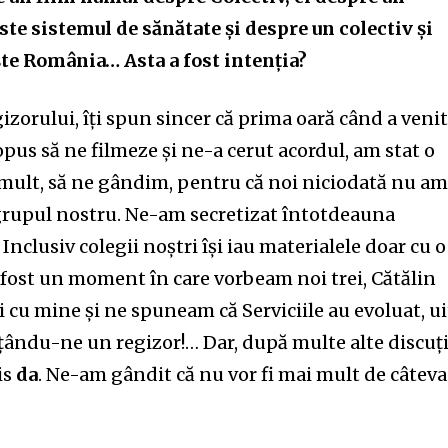
ste sistemul de sănătate și despre un colectiv și
te România… Asta a fost intenția?
izorului, îți spun sincer că prima oară când a venit
opus să ne filmeze și ne-a cerut acordul, am stat o
mult, să ne gândim, pentru că noi niciodată nu a
 grupul nostru. Ne-am secretizat întotdeauna
 Inclusiv colegii noștri își iau materialele doar cu o
i fost un moment în care vorbeam noi trei, Cătălin
 cu mine și ne spuneam că Serviciile au evoluat, ui
ându-ne un regizor!… Dar, după multe alte discuți
is
da
. Ne-am gândit că nu vor fi mai mult de câteva