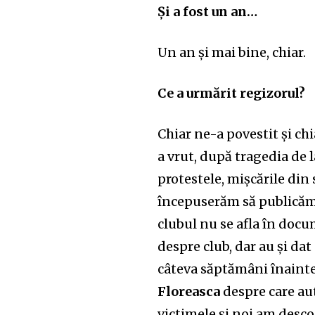
Și a fost un an…
Un an și mai bine, chiar.
Ce a urmărit regizorul?
Chiar ne-a povestit și chi
a vrut, după tragedia de 
protestele, mișcările din
începuserăm să publicăm
clubul nu se afla în docu
despre club, dar au și da
câteva săptămâni înainte 
Floreasca
despre care aut
victimele și noi am desco