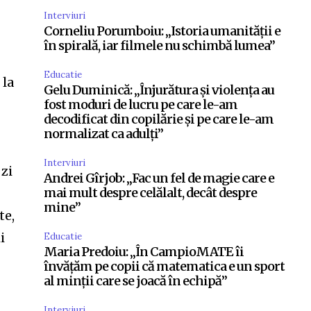
Interviuri
Corneliu Porumboiu: „Istoria umanității e
în spirală, iar filmele nu schimbă lumea”
Educatie
 la
Gelu Duminică: „Înjurătura și violența au
fost moduri de lucru pe care le-am
decodificat din copilărie și pe care le-am
m
normalizat ca adulți”
Interviuri
 zi
Andrei Gîrjob: „Fac un fel de magie care e
mai mult despre celălalt, decât despre
mine”
te,
i
Educatie
Maria Predoiu: „În CampioMATE îi
învățăm pe copii că matematica e un sport
al minții care se joacă în echipă”
Interviuri