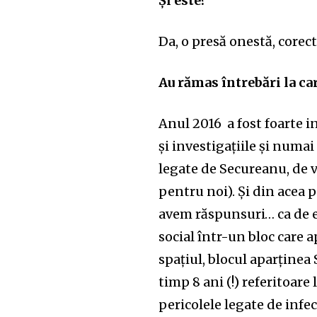
Și este?
Da, o presă onestă, corect
Au rămas întrebări la ca
Anul 2016 a fost foarte 
și investigațiile și numa
legate de Secureanu, de v
pentru noi). Și din acea
avem răspunsuri… ca de e
social într-un bloc care 
spațiul, blocul aparținea
timp 8 ani (!) referitoare 
pericolele legate de infe