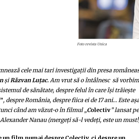
Foto revista Unica
nează cele mai tari investigații din presa românea
an
și
Răzvan Luțac.
Am vrut să o întâlnesc să vorbi
stemul de sănătate, despre felul în care își trăiește
v”
, despre România, despre fiica ei de 17 ani… Este aș
nci când am văzut-o în filmul „
C
olectiv
” lansat p
i Alexander Nanau (mergeți să-l vedeți, este un must!
e un film numai despre Colectiv, ci despre un