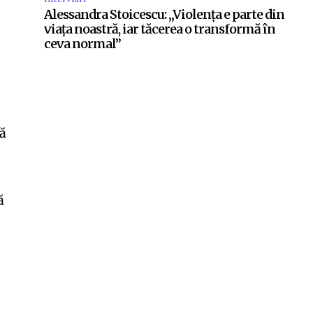
Alessandra Stoicescu: „Violența e parte din
viața noastră, iar tăcerea o transformă în
ceva normal”
că
ă