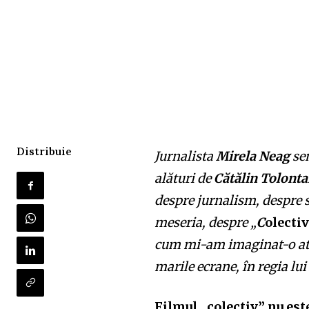
Distribuie
Jurnalista
Mirela Neag
sem
alături de
Cătălin Tolont
despre jurnalism, despre si
meseria, despre „
C
olecti
cum mi-am imaginat-o atu
marile ecrane, în regia lu
Filmul „colectiv” nu est