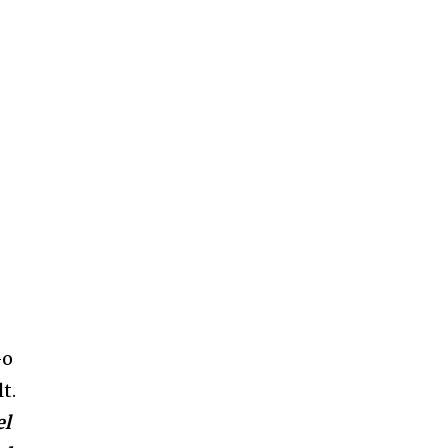
-o
t.
el