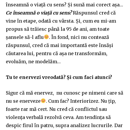
înseamnă o viață cu sens? Și sună mai corect așa…
Ce înseamnă o viață cu sens?
Răspunsul cred că
vine în etape, odată cu vârsta. Și, cum eu mi-am
propus să trăiesc până la 95 de ani, am toate
șansele să-l aflu
. În fond, nici nu contează
răspunsul, cred că mai importantă este însăși
căutarea lui, pentru că așa ne transformăm,
evoluăm, ne modelăm…
Tu te enervezi vreodată? Și cum faci atunci?
Sigur că mă enervez, nu cunosc pe nimeni care să
nu se enerveze
. Cum fac? Interiorizez. Nu țip,
foarte rar mă cert. Nu cred că conflictul sau
violența verbală rezolvă ceva. Am tendința să
despic firul în patru, supra analizez lucrurile. Dar