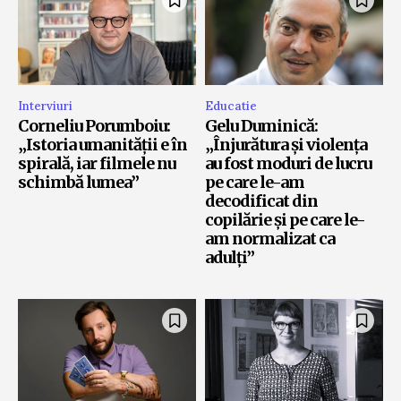
Interviuri
Educatie
Corneliu Porumboiu:
Gelu Duminică:
„Istoria umanității e în
„Înjurătura și violența
spirală, iar filmele nu
au fost moduri de lucru
schimbă lumea”
pe care le-am
decodificat din
copilărie și pe care le-
am normalizat ca
adulți”