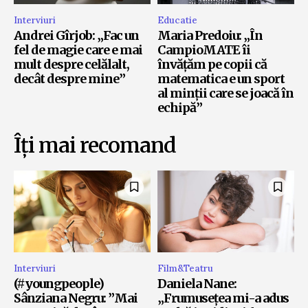
Interviuri
Educatie
Andrei Gîrjob: „Fac un
Maria Predoiu: „În
fel de magie care e mai
CampioMATE îi
mult despre celălalt,
învățăm pe copii că
decât despre mine”
matematica e un sport
al minții care se joacă în
echipă”
Îți mai recomand
Interviuri
Film&Teatru
(#youngpeople)
Daniela Nane:
Sânziana Negru: ”Mai
„Frumusețea mi-a adus