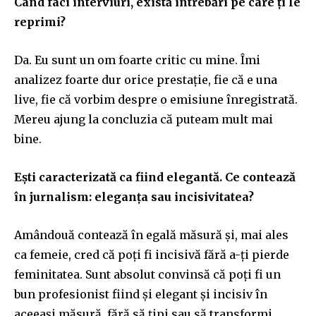
Când faci interviuri, există întrebări pe care ți le
reprimi?
Da. Eu sunt un om foarte critic cu mine. Îmi
analizez foarte dur orice prestație, fie că e una
live, fie că vorbim despre o emisiune înregistrată.
Mereu ajung la concluzia că puteam mult mai
bine.
Ești caracterizată ca fiind elegantă. Ce contează
în jurnalism: eleganța sau incisivitatea?
Amândouă contează în egală măsură și, mai ales
ca femeie, cred că poți fi incisivă fără a-ți pierde
feminitatea. Sunt absolut convinsă că poți fi un
bun profesionist fiind și elegant și incisiv în
aceeași măsură, fără să țipi sau să transformi