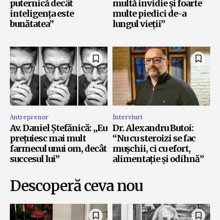
puternică decât
multă invidie și foarte
inteligența este
multe piedici de-a
bunătatea”
lungul vieții”
Antreprenor
Interviuri
Av. Daniel Ștefănică: „Eu
Dr. Alexandru Butoi:
prețuiesc mai mult
“Nu cu steroizi se fac
farmecul unui om, decât
mușchii, ci cu efort,
succesul lui”
alimentație și odihnă”
Descoperă ceva nou