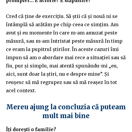
prompter… E actorie? E stăpânire?
Cred că ține de exercițiu. Să știi că și nouă ni se
întâmplă să arătăm pe chip ceea ce simțim. Am
avut și eu momente în care m-am amuzat peste
măsură, sau m-am întristat peste măsură în timp
ce eram la pupitrul știrilor. În aceste cazuri îmi
impun să am o abordare mai rece a situației sau să
fiu, pur și simplu, mai atentă spunându-mi „eu,
aici, sunt doar la știri, nu e despre mine”. Și
reușesc să mă regrupez sau să mă reașez în tot
acel context.
Mereu ajung la concluzia că puteam
mult mai bine
Îți dorești o familie?