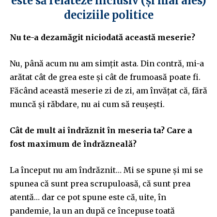
este să relateze inclusiv (și mai ales)
deciziile politice
Nu te-a dezamăgit niciodată această meserie?
Nu, până acum nu am simțit asta. Din contră, mi-a
arătat cât de grea este și cât de frumoasă poate fi.
Făcând această meserie zi de zi, am învățat că, fără
muncă și răbdare, nu ai cum să reușești.
Cât de mult ai îndrăznit în meseria ta? Care a
fost maximum de îndrăzneală?
La început nu am îndrăznit… Mi se spune și mi se
spunea că sunt prea scrupuloasă, că sunt prea
atentă… dar ce pot spune este că, uite, în
pandemie, la un an după ce începuse toată