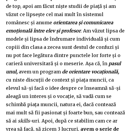
de top, apoi am făcut niște studii de piață și am
văzut ce lipsește cel mai mult în sistemul
românesc și anume
orientarea și comunicarea
emoțională între elev și profesor
. Am văzut lipsa de
modele și lipsa de îndrumare individuală și cum
copiii din clasa a zecea sunt destul de confuzi și
nu pot face legătura dintre punctele lor forte și o
carieră universitară și o meserie. Așa că, în
pasul
unul,
avem un program
de orientare vocațională,
cu niste discuții de context și piața muncii, ca
elevul să-și facă o idee despre ce înseamnă să-și
aleagă un interes și o vocație, să vadă cum se
schimbă piața muncii, natura ei, dacă contează
mai mult să fii pasionat și foarte bun, sau contează
să ai
skills-
uri. Apoi, după ce stabilim cam ce ar
vrea să facă, să zicem 3 lucruri,
avem o serie de