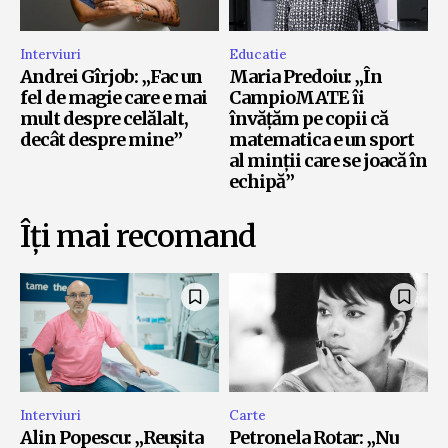
Interviuri
Educatie
Andrei Gîrjob: „Fac un
Maria Predoiu: „În
fel de magie care e mai
CampioMATE îi
mult despre celălalt,
învățăm pe copii că
decât despre mine”
matematica e un sport
al minții care se joacă în
echipă”
Îți mai recomand
Interviuri
Carte
Alin Popescu: „Reușita
Petronela Rotar: „Nu