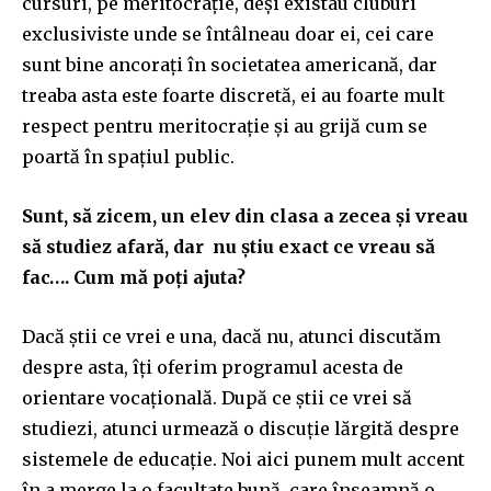
cursuri, pe meritocrație, deși existau cluburi
exclusiviste unde se întâlneau doar ei, cei care
sunt bine ancorați în societatea americană, dar
treaba asta este foarte discretă, ei au foarte mult
respect pentru meritocrație și au grijă cum se
poartă în spațiul public.
Sunt, să zicem, un elev din clasa a zecea și vreau
să studiez afară, dar nu știu exact ce vreau să
fac…. Cum mă poți ajuta?
Dacă știi ce vrei e una, dacă nu, atunci discutăm
despre asta, îți oferim programul acesta de
orientare vocațională. După ce știi ce vrei să
studiezi, atunci urmează o discuție lărgită despre
sistemele de educație. Noi aici punem mult accent
în a merge la o facultate bună, care înseamnă o