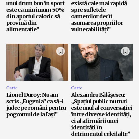
unui drum bun în sport
există cale mai rapidă
este ca minimum 50%
spre sufletele
din aportul caloric să
oamenilor decît
provină din
asumarea propriilor
alimentație”
vulnerabilități”
Carte
Carte
Lionel Duroy: Nu am
Alexandru Bălășescu:
scris „Eugenia” ca să-i
„Spațiul public nu mai
judec pe români pentru
este unul al conversației
pogromul de la Iași”
între diverse identități,
ci al afirmării unei
identități în
detrimentul celeilalte”