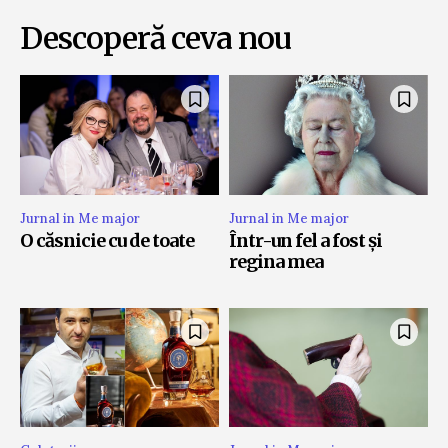
Descoperă ceva nou
Jurnal in Me major
Jurnal in Me major
O căsnicie cu de toate
Într-un fel a fost și
regina mea