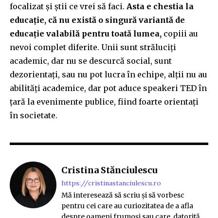
focalizat și știi ce vrei să faci.
Asta e chestia la
educație, că nu există o singură variantă de
educație valabilă pentru toată lumea,
copiii au
nevoi complet diferite. Unii sunt străluciți
academic, dar nu se descurcă social, sunt
dezorientați, sau nu pot lucra în echipe, alții nu au
abilități academice, dar pot aduce speakeri TED în
țară la evenimente publice, fiind foarte orientați
în societate.
Cristina Stănciulescu
https://cristinastanciulescu.ro
Mă interesează să scriu și să vorbesc
pentru cei care au curiozitatea de a afla
despre oameni frumoși sau care, datorită