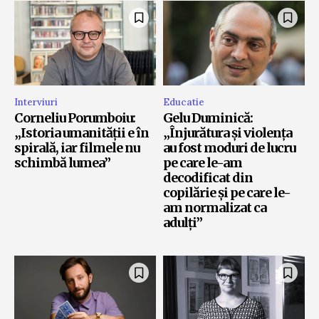
Interviuri
Educatie
Corneliu Porumboiu:
Gelu Duminică:
„Istoria umanității e în
„Înjurătura și violența
spirală, iar filmele nu
au fost moduri de lucru
schimbă lumea”
pe care le-am
decodificat din
copilărie și pe care le-
am normalizat ca
adulți”