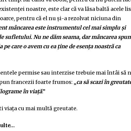
istenței noastre, este clar că va lăsa baltă acele lis
toarce, pentru că el nu și-a rezolvat niciuna din
ent mâncarea este instrumentul cel mai simplu și
le sufletului. Nu ne dăm seama, dar mâncarea spu
ția pe care o avem cu ea ține de esența noastră ca
imentele permise sau interzise trebuie mai întâi să 
un francezii foarte frumos: „
ca să scazi în greutat
kilograme în viață
.”
ti viața cu mai multă greutate.
Multe…