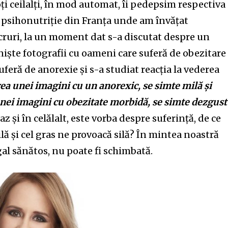
i ceilalți, în mod automat, îi pedepsim respectiva
e psihonutriție din Franța unde am învățat
cruri, la un moment dat s-a discutat despre un
iște fotografii cu oameni care suferă de obezitare
feră de anorexie și s-a studiat reacția la vederea
ea unei imagini cu un anorexic, se simte milă și
nei imagini cu obezitate morbidă, se simte dezgust 
az și în celălalt, este vorba despre suferință, de ce
ă și cel gras ne provoacă silă? În mintea noastră
gal sănătos, nu poate fi schimbată.