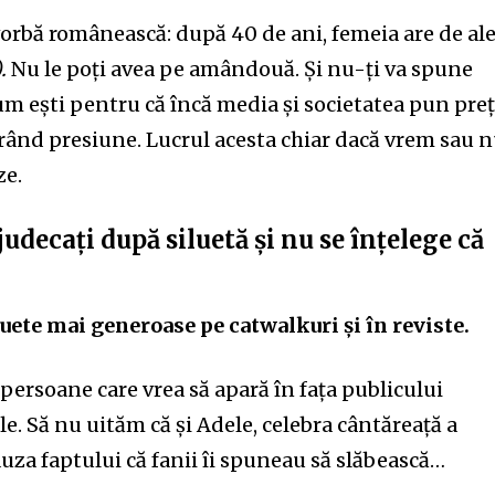
 vorbă românească: după 40 de ani, femeia are de al
.
Nu le poți avea pe amândouă. Și nu-ți va spune
um ești pentru că încă media și societatea pun pre
crând presiune. Lucrul acesta chiar dacă vrem sau n
ze.
udecați după siluetă și nu se înțelege că
luete mai generoase pe catwalkuri și în reviste.
 persoane care vrea să apară în fața publicului
. Să nu uităm că și Adele, celebra cântăreață a
auza faptului că fanii îi spuneau să slăbească…