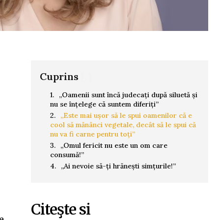
Cuprins
[.]
„Oamenii sunt încă judecați după siluetă și
nu se înțelege că suntem diferiți”
„Este mai ușor să le spui oamenilor că e
cool să mănânci vegetale, decât să le spui că
nu va fi carne pentru toți”
„Omul fericit nu este un om care
consumă!”
„Ai nevoie să-ți hrănești simțurile!”
Citeşte si
e