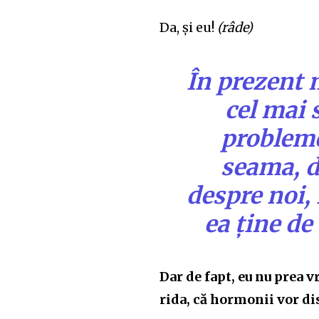
Da, și eu!
(râde)
În prezent 
cel mai 
probleme
seama, d
despre noi, 
ea ține de
Dar de fapt, eu nu prea v
rida, că hormonii vor d