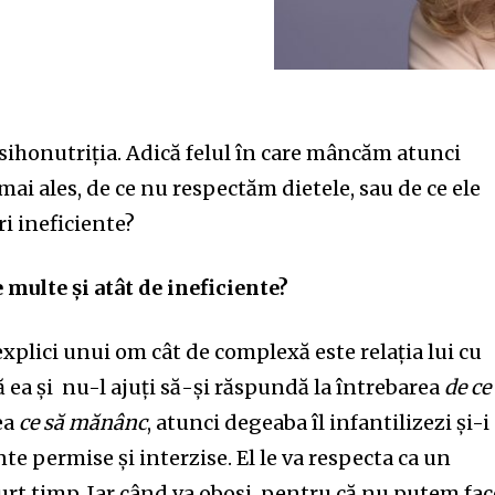
sihonutriția. Adică felul în care mâncăm atunci
mai ales, de ce nu respectăm dietele, sau de ce ele
ri ineficiente?
e multe și atât de ineficiente?
plici unui om cât de complexă este relația lui cu
 ea și nu-l ajuți să-și răspundă la întrebarea
de ce
ea
ce să mănânc
, atunci degeaba îl infantilizezi și-i
nte permise și interzise. El le va respecta ca un
urt timp. Iar când va obosi, pentru că nu putem fac