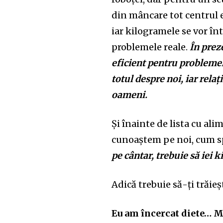
din mâncare tot centrul ex
iar kilogramele se vor în
problemele reale.
În prez
eficient pentru probleme
totul despre noi, iar rela
oameni.
Și înainte de lista cu al
cunoaștem pe noi, cum sp
pe cântar, trebuie să iei 
Adică trebuie să-ți trăieș
Eu am încercat diete… 