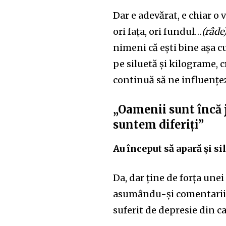
Dar e adevărat, e chiar o
ori fața, ori fundul…
(râde)
nimeni că ești bine așa c
pe siluetă și kilograme, 
continuă să ne influențe
„Oamenii sunt încă j
suntem diferiți”
Au început să apară și si
Da, dar ține de forța unei
asumându-și comentariile
suferit de depresie din c