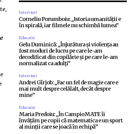
te,
Interviuri
Corneliu Porumboiu: „Istoria umanității e
în spirală, iar filmele nu schimbă lumea”
ne
Educatie
Gelu Duminică: „Înjurătura și violența au
fost moduri de lucru pe care le-am
decodificat din copilărie și pe care le-am
normalizat ca adulți”
ne
Interviuri
Andrei Gîrjob: „Fac un fel de magie care e
e
mai mult despre celălalt, decât despre
mine”
Educatie
Maria Predoiu: „În CampioMATE îi
învățăm pe copii că matematica e un sport
al minții care se joacă în echipă”