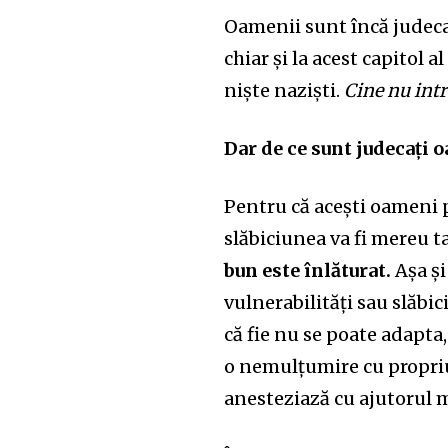
Oamenii sunt încă judecaț
chiar și la acest capitol
niște naziști.
Cine nu intră
Dar de ce sunt judecați o
Pentru că acești oameni p
slăbiciunea va fi mereu t
bun este înlăturat.
Așa și
vulnerabilități sau slăbi
că fie nu se poate adapta,
o nemulțumire cu propriul
anesteziază cu ajutorul mâ