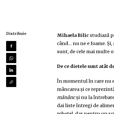
Distribuie
Mihaela Bilic
studiază p
când… nu ne e foame. Și, 
sunt, de cele mai multe o
De ce dietele sunt atât d
În momentul în care nu ex
mâncarea și ce reprezintă
mănânc
și nu la întrebar
dai liste întregi de alime
roboțel, dar pentru un sc