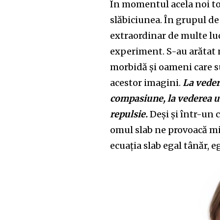
În momentul acela noi toț
slăbiciunea. În grupul d
extraordinar de multe lu
experiment. S-au arătat n
morbidă și oameni care su
acestor imagini.
La veder
compasiune, la vederea u
repulsie.
Deși și într-un c
omul slab ne provoacă mil
ecuația slab egal tânăr, e