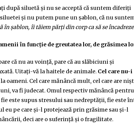
i după siluetă și nu se acceptă că suntem diferiți
 al siluetei și nu putem pune un șablon, că nu sunte
 în șablon, îi tăiem părți din corp ca să se încadreze
amenii în funcție de greutatea lor, de grăsimea lo
are că nu au voință, pare că au slăbiciuni și
axată. Uitați-vă la haitele de animale.
Cel care nu-i
 la oameni. Cel care mănâncă mult, cel care are niș
ciuni, va fi judecat. Omul respectiv mănâncă pentr
 fie este supus stresului sau nedreptății, fie este în
 eu pe care și-l protejează prin grăsime sau și-l
ncării, deci are o suferință și o fragilitate.