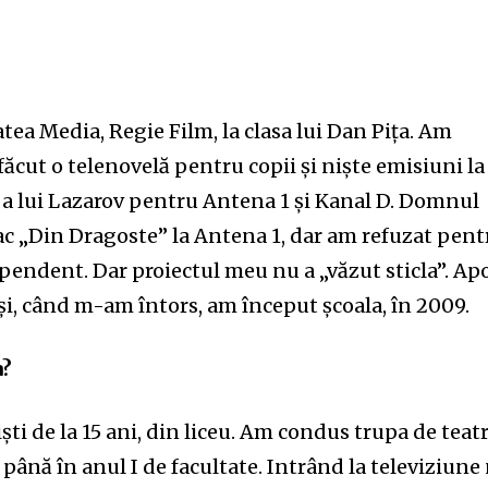
atea Media, Regie Film, la clasa lui Dan Pița. Am
făcut o telenovelă pentru copii și niște emisiuni la
 a lui Lazarov pentru Antena 1 și Kanal D. Domnul
ac „Din Dragoste” la Antena 1, dar am refuzat pent
pendent. Dar proiectul meu nu a „văzut sticla”. Ap
și, când m-am întors, am început școala, în 2009.
a?
ști de la 15 ani, din liceu. Am condus trupa de teat
a până în anul I de facultate. Intrând la televiziune