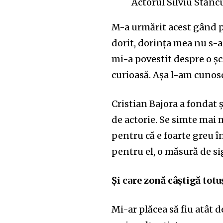
Actorul Silviu Stănc
M-a urmărit acest gând pâ
dorit, dorința mea nu s-a
mi-a povestit despre o șc
curioasă. Așa l-am cunosc
Cristian Bajora a fonda
de actorie. Se simte mai 
pentru că e foarte greu î
pentru el, o măsură de si
Și care zonă câștigă totu
Mi-ar plăcea să fiu atât d