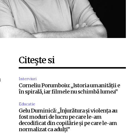
Citeşte si
.
u
Interviuri
Corneliu Porumboiu: „Istoria umanității e
în spirală, iar filmele nu schimbă lumea”
Educatie
Gelu Duminică: „Înjurătura și violența au
fost moduri de lucru pe care le-am
decodificat din copilărie și pe care le-am
normalizat ca adulți”