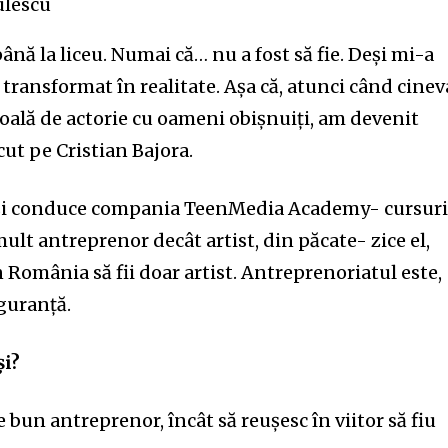
ulescu
nă la liceu. Numai că… nu a fost să fie. Deși mi-a
 transformat în realitate. Așa că, atunci când cinev
oală de actorie cu oameni obișnuiți, am devenit
ut pe Cristian Bajora.
t și conduce compania TeenMedia Academy- cursur
mult antreprenor decât artist, din păcate- zice el,
n România să fii doar artist. Antreprenoriatul este,
guranță.
și?
e bun antreprenor, încât să reușesc în viitor să fiu