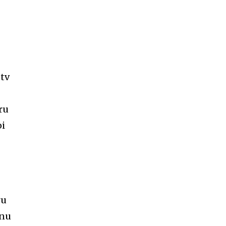
 tv
ru
oi
ru
 nu