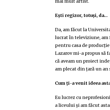
mai mult artist.
Ești regizor, totuși, da…
Da, am făcut la Universit
lucrat în televiziune, am 
pentru casa de producție
Lazarov mi-a propus să f
că aveam un proiect inde
am plecat din țară un an 
Cum ți-a venit ideea ast
Eu lucrez cu neprofesioni
a liceului și am făcut ast