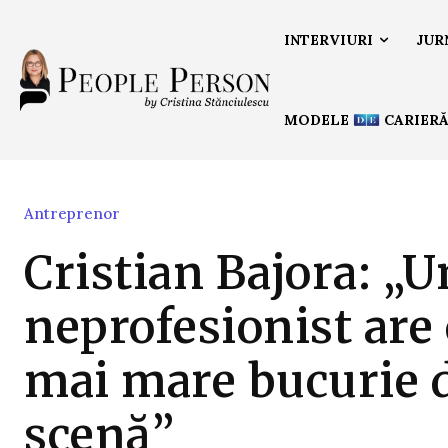
INTERVIURI
JUR
MODELE
CARIER
Antreprenor
Cristian Bajora: „U
neprofesionist are
mai mare bucurie d
scenă”