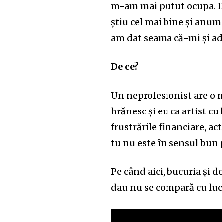
m-am mai putut ocupa. Dar
știu cel mai bine și anum
am dat seama că-mi și adu
De ce?
Un neprofesionist are o m
hrănesc și eu ca artist cu
frustrările financiare, act
tu nu este în sensul bun p
Pe când aici, bucuria și d
dau nu se compară cu lucr