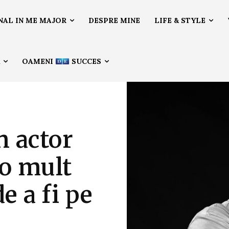
NAL IN ME MAJOR
DESPRE MINE
LIFE & STYLE
Ă
OAMENI
SUCCES
n actor
 o mult
e a fi pe