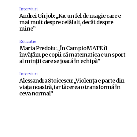
Interviuri
Andrei Gîrjob: „Fac un fel de magie care e
mai mult despre celălalt, decât despre
mine”
Educatie
Maria Predoiu: „În CampioMATE îi
învățăm pe copii că matematica e un sport
al minții care se joacă în echipă”
Interviuri
Alessandra Stoicescu: „Violența e parte din
viața noastră, iar tăcerea o transformă în
ceva normal”