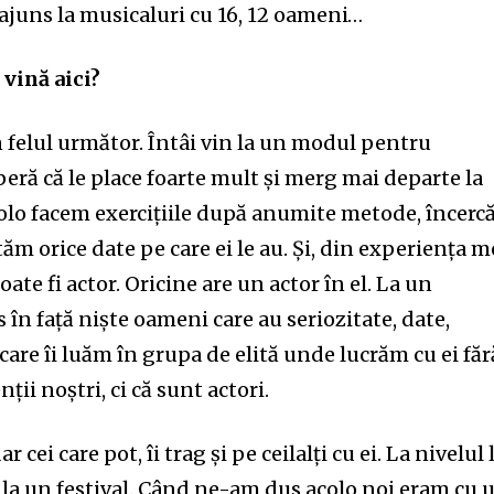
ajuns la musicaluri cu 16, 12 oameni…
 vină aici?
n felul următor. Întâi vin la un modul pentru
peră că le place foarte mult și merg mai departe la
olo facem exercițiile după anumite metode, încer
ăm orice date pe care ei le au. Și, din experiența m
ate fi actor. Oricine are un actor în el. La un
 în față niște oameni care au seriozitate, date,
care îi luăm în grupa de elită unde lucrăm cu ei făr
ții noștri, ci că sunt actori.
r cei care pot, îi trag și pe ceilalți cu ei. La nivelul 
 la un festival. Când ne-am dus acolo noi eram cu 