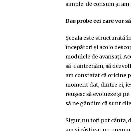
simple, de consum și am 
Dau probe cei care vor să
Școala este structurată î
începători și acolo desco
modulele de avansați. Ac
să-i antrenăm, să dezvolt
am constatat că oricine po
moment dat, dintre ei, ies
reușesc să evolueze și pe 
să ne gândim că sunt clien
Sigur, nu toți pot cânta, da
am și câștigat un premiu