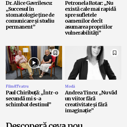
Dr. Alice Gavrilescu:
Petronela Rotar: „Nu
„Succesul în
există cale mai rapidă
stomatologie ține de
spre sufletele
comunicare și studiu
oamenilor decît
permanent”
asumarea propriilor
vulnerabilități”
Film&Teatru
Modă
Paul Chiribuță: „Într-o
Andrea Tincu: „Nu văd
secundă mi s-a
un viitor fără
schimbat destinul”
creativitate și fără
imaginație”
Descoperă ceva nou