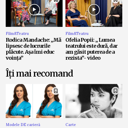
Film&Teatru
Film&Teatru
Rodica Mandache: „Mă
Ofelia Popii: „ Lumea
lipsesc de lucrurile
teatrului este dură, dar
plăcute. Așa îmi educ
am găsit puterea de a
voința”
rezista”- video
Îți mai recomand
Modele DE carieră
Carte