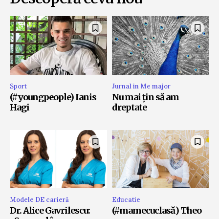
Sport
Jurnal in Me major
(#youngpeople) Ianis
Nu mai țin să am
Hagi
dreptate
Modele DE carieră
Educatie
Dr. Alice Gavrilescu:
(#mamecuclasă) Theo