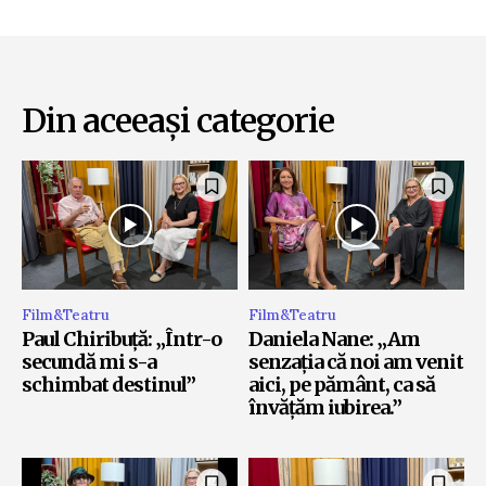
Din aceeași categorie
Film&Teatru
Film&Teatru
Paul Chiribuță: „Într-o
Daniela Nane: „Am
secundă mi s-a
senzația că noi am venit
schimbat destinul”
aici, pe pământ, ca să
învățăm iubirea.”