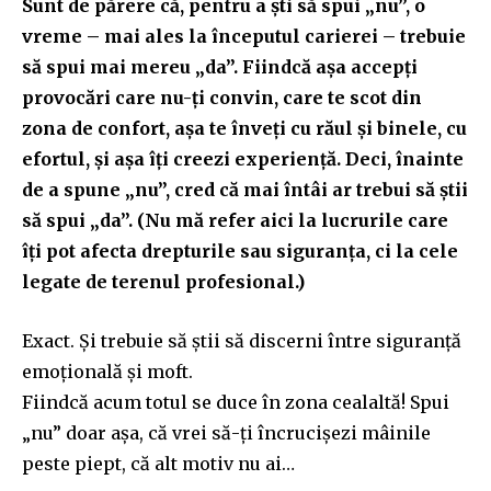
Sunt de părere că, pentru a ști să spui „nu”, o
vreme – mai ales la începutul carierei – trebuie
să spui mai mereu „da”. Fiindcă așa accepți
provocări care nu-ți convin, care te scot din
zona de confort, așa te înveți cu răul și binele, cu
efortul, și așa îți creezi experiență. Deci, înainte
de a spune „nu”, cred că mai întâi ar trebui să știi
să spui „da”. (Nu mă refer aici la lucrurile care
îți pot afecta drepturile sau siguranța, ci la cele
legate de terenul profesional.)
Exact. Și trebuie să știi să discerni între siguranță
emoțională și moft.
Fiindcă acum totul se duce în zona cealaltă! Spui
„nu” doar așa, că vrei să-ți încrucișezi mâinile
peste piept, că alt motiv nu ai…