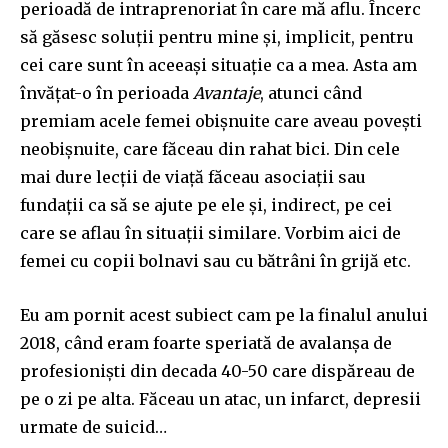
perioadă de intraprenoriat în care mă aflu. Încerc
să găsesc soluții pentru mine și, implicit, pentru
cei care sunt în aceeași situație ca a mea. Asta am
învățat-o în perioada
Avantaje
, atunci când
premiam acele femei obișnuite care aveau povești
neobișnuite, care făceau din rahat bici. Din cele
mai dure lecții de viață făceau asociații sau
fundații ca să se ajute pe ele și, indirect, pe cei
care se aflau în situații similare. Vorbim aici de
femei cu copii bolnavi sau cu bătrâni în grijă etc.
Eu am pornit acest subiect cam pe la finalul anului
2018, când eram foarte speriată de avalanșa de
profesioniști din decada 40-50 care dispăreau de
pe o zi pe alta. Făceau un atac, un infarct, depresii
urmate de suicid…