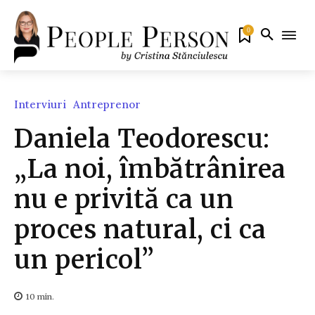
0
Interviuri
Antreprenor
Daniela Teodorescu:
„La noi, îmbătrânirea
nu e privită ca un
proces natural, ci ca
un pericol”
10
min.