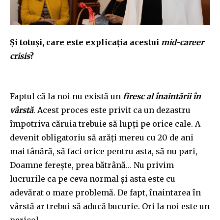
Și totuși, care este explicația acestui
mid-career
crisis
?
Faptul că la noi nu există un
firesc al înaintării în
vârstă
. Acest proces este privit ca un dezastru
împotriva căruia trebuie să lupți pe orice cale. A
devenit obligatoriu să arăți mereu cu 20 de ani
mai tânără, să faci orice pentru asta, să nu pari,
Doamne ferește, prea bătrână… Nu privim
lucrurile ca pe ceva normal și asta este cu
adevărat o mare problemă. De fapt, înaintarea în
vârstă ar trebui să aducă bucurie. Ori la noi este un
pericol.