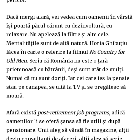
Dacă mergi afară, vei vedea cum oamenii în vârstă
își poartă părul cărunt cu dezinvoltură, cu
relaxare. Nu apelează la filtre și alte cele.
Mentalitățile sunt de altă natură. Horia Ghibuțiu
făcea în carte o referire la filmul
No Country for
Old Men
. Scria că România nu este o țară
prietenoasă cu bătrânii, deși sunt atât de mulți.
Numai că nu sunt doriți. Iar cei care ies la pensie
stau pe canapea, se uită la TV și se pregătesc să
moară.
Afară există
post-retirement job programs
, adică
oamenilor li se oferă șansa să fie utili și după
pensionare. Unii aleg să vândă în magazine, alții
devin consultanți de afaceri, alții aleg să scrie,