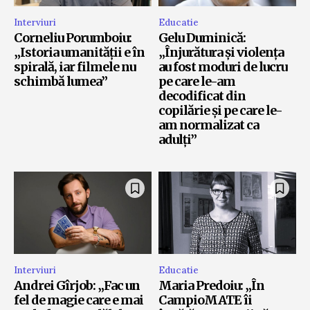
Interviuri
Educatie
Corneliu Porumboiu:
Gelu Duminică:
„Istoria umanității e în
„Înjurătura și violența
spirală, iar filmele nu
au fost moduri de lucru
schimbă lumea”
pe care le-am
decodificat din
copilărie și pe care le-
am normalizat ca
adulți”
Interviuri
Educatie
Andrei Gîrjob: „Fac un
Maria Predoiu: „În
fel de magie care e mai
CampioMATE îi