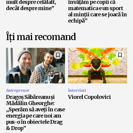
mult despre celălalt,
învățăm pe copii că
decât despre mine”
matematica e un sport
al minții care se joacă în
echipă”
Îți mai recomand
Antreprenor
Interviuri
Dragoș Săbăreanu și
Viorel Copolovici
Mădălin Gheorghe:
„Sperăm să aveți în case
energia pe care noi am
pus-o în obiectele Drag
& Drop”