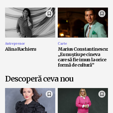
Antreprenor
Carte
Alina Rachieru
Marius Constantinescu:
„Eu nu știu pe cineva
care să fie imun la orice
formă de cultură”
Descoperă ceva nou