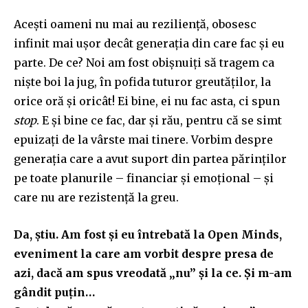
Acești oameni nu mai au reziliență, obosesc
infinit mai ușor decât generația din care fac și eu
parte. De ce? Noi am fost obișnuiți să tragem ca
niște boi la jug, în pofida tuturor greutăților, la
orice oră și oricât! Ei bine, ei nu fac asta, ci spun
stop
. E și bine ce fac, dar și rău, pentru că se simt
epuizați de la vârste mai tinere. Vorbim despre
generația care a avut suport din partea părinților
pe toate planurile – financiar și emoțional – și
care nu are rezistență la greu.
Da, știu. Am fost și eu întrebată la Open Minds,
eveniment la care am vorbit despre presa de
azi, dacă am spus vreodată „nu” și la ce. Și m-am
gândit puțin…