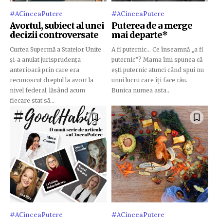
#ACinceaPutere
#ACinceaPutere
Avortul, subiect al unei
Puterea de a merge
decizii controversate
mai departe*
Curtea Supermă a Statelor Unite
A fi puternic... Ce înseamnă „a fi
și-a anulat jurisprudența
puternic”? Mama îmi spunea că
anterioară prin care era
ești puternic atunci când spui nu
recunoscut dreptul la avort la
unui lucru care îți face rău.
nivel federal, lăsând acum
Bunica numea asta...
fiecare stat să...
#ACinceaPutere
#ACinceaPutere