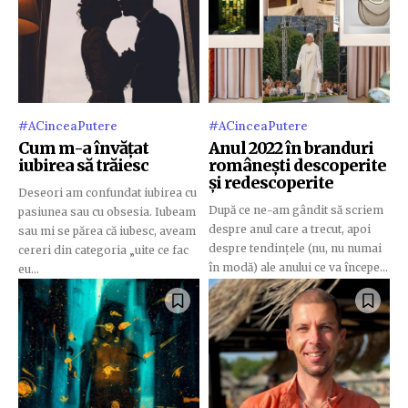
#ACinceaPutere
#ACinceaPutere
Cum m-a învățat
Anul 2022 în branduri
iubirea să trăiesc
românești descoperite
și redescoperite
Deseori am confundat iubirea cu
După ce ne-am gândit să scriem
pasiunea sau cu obsesia. Iubeam
despre anul care a trecut, apoi
sau mi se părea că iubesc, aveam
despre tendințele (nu, nu numai
cereri din categoria „uite ce fac
în modă) ale anului ce va începe...
eu...