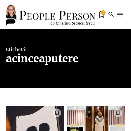
0
Etichetă:
acinceaputere