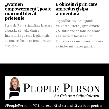
„Women
6 obiceiuri prin care
empowerment”, poate
am redus risipa
mai mult decât
alimentară
prietenie
#goodhabits, o campanie
Scriu de 3 ani și jumătate la acest
#ACinceaPutere „Aproximativ
blog/site și multe dintre
2,55 milioane de tone de hrană
interviurile pe care le găsiți aici
se aruncă în fiecare an în
au fost realizate cu femei. M-am
România, cea mai mare pondere
bucurat...
având-o mâncarea gătită,...
#PeoplePerson - Mă interesează să scriu și să vorbesc pentru