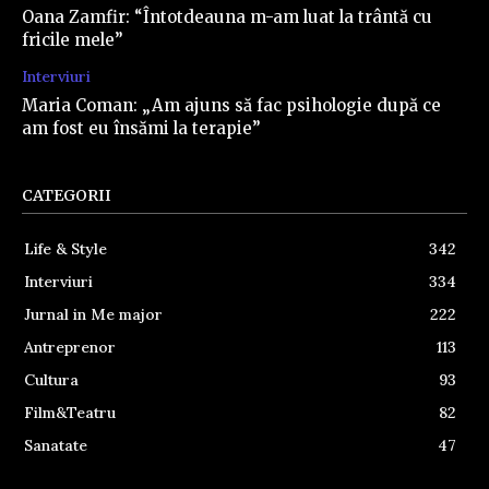
Oana Zamfir: “Întotdeauna m-am luat la trântă cu
fricile mele”
Interviuri
Maria Coman: „Am ajuns să fac psihologie după ce
am fost eu însămi la terapie”
CATEGORII
Life & Style
342
Interviuri
334
Jurnal in Me major
222
Antreprenor
113
Cultura
93
Film&Teatru
82
Sanatate
47