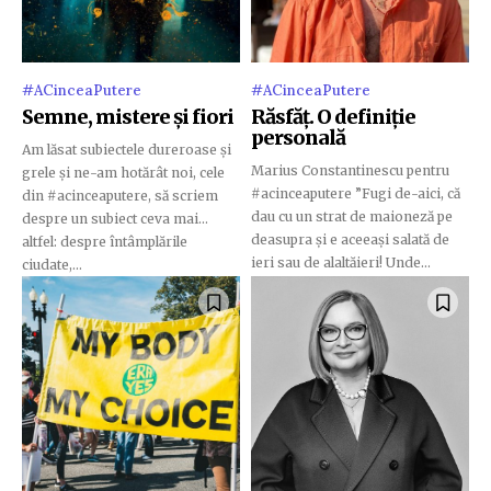
#ACinceaPutere
#ACinceaPutere
Semne, mistere și fiori
Răsfăț. O definiție
personală
Am lăsat subiectele dureroase și
Marius Constantinescu pentru
grele și ne-am hotărât noi, cele
#acinceaputere ”Fugi de-aici, că
din #acinceaputere, să scriem
dau cu un strat de maioneză pe
despre un subiect ceva mai...
deasupra și e aceeași salată de
altfel: despre întâmplările
ieri sau de alaltăieri! Unde...
ciudate,...