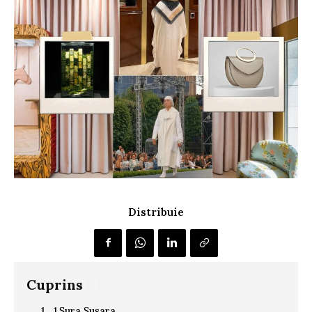
Distribuie
Cuprins
[.]
1.Șura Șușara