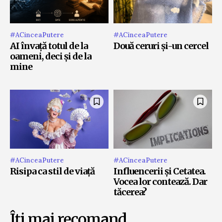
#ACinceaPutere
#ACinceaPutere
AI învață totul de la
Două ceruri și-un cercel
oameni, deci și de la
mine
#ACinceaPutere
#ACinceaPutere
Risipa ca stil de viață
Influencerii și Cetatea.
Vocea lor contează. Dar
tăcerea?
Îți mai recomand