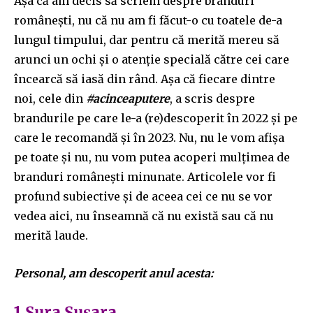
Așa că am decis să scriem despre branduri
românești, nu că nu am fi făcut-o cu toatele de-a
lungul timpului, dar pentru că merită mereu să
arunci un ochi și o atenție specială către cei care
încearcă să iasă din rând. Așa că fiecare dintre
noi, cele din
#acinceaputere
, a scris despre
brandurile pe care le-a (re)descoperit în 2022 și pe
care le recomandă și în 2023. Nu, nu le vom afișa
pe toate și nu, nu vom putea acoperi mulțimea de
branduri românești minunate. Articolele vor fi
profund subiective și de aceea cei ce nu se vor
vedea aici, nu înseamnă că nu există sau că nu
merită laude.
Personal, am descoperit anul acesta:
1.Șura Șușara