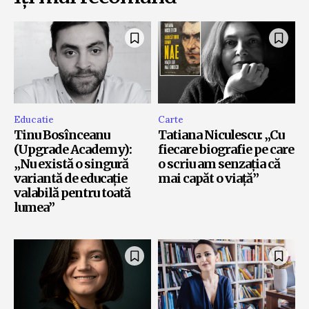
Educatie
Carte
Tinu Bosînceanu
Tatiana Niculescu: „Cu
(Upgrade Academy):
fiecare biografie pe care
„Nu există o singură
o scriu am senzația că
variantă de educație
mai capăt o viață”
valabilă pentru toată
lumea”