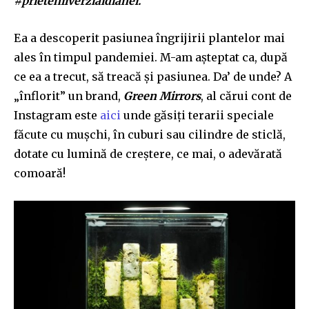
#prieteniiverziaidianei.
Ea a descoperit pasiunea îngrijirii plantelor mai
ales în timpul pandemiei. M-am așteptat ca, după
ce ea a trecut, să treacă și pasiunea. Da’ de unde? A
„î
nflorit”
un brand,
Green Mirrors
, al cărui cont de
Instagram este
aici
unde găsiți terarii speciale
făcute cu mușchi, în cuburi sau cilindre de sticlă,
dotate cu lumină de creștere, ce mai, o adevărată
comoară!