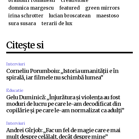
branduri romanesti
creativitate
domnica margescu
featured
green mirrors
irina schrotter
lucian broscatean
maestoso
sura susara
terarii de lux
Citeşte si
Interviuri
Corneliu Porumboiu: „Istoria umanității e în
spirală, iar filmele nu schimbă lumea”
Educatie
Gelu Duminică: „Înjurătura și violența au fost
moduri de lucru pe care le-am decodificat din
copilărie și pe care le-am normalizat ca adulți”
Interviuri
Andrei Gîrjob: „Fac un fel de magie care e mai
mult despre celălalt, decât despre mine”