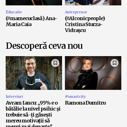
Educatie
Antreprenor
(#mamecuclasă) Ana-
(#AIconicpeople)
Maria Caia
Cristina Sturza-
Vidrașcu
Descoperă ceva nou
Interviuri
#smartcity
Avram Iancu: „95% e o
Ramona Dumitru
bătălie la nivel psihic și
trebuie să-ți găsești
mereu motivații să
mergi mai departe”