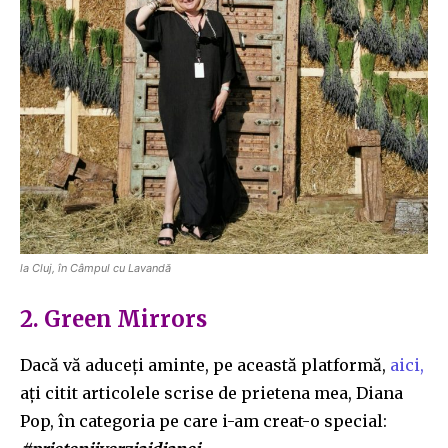
la Cluj, în Câmpul cu Lavandă
2. Green Mirrors
Dacă vă aduceți aminte, pe această platformă,
aici,
ați citit articolele scrise de prietena mea, Diana
Pop, în categoria pe care i-am creat-o special: