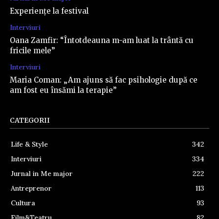
Experiențe la festival
Interviuri
Oana Zamfir: “Întotdeauna m-am luat la trântă cu
fricile mele”
Interviuri
Maria Coman: „Am ajuns să fac psihologie după ce
am fost eu însămi la terapie”
CATEGORII
Life & Style
342
Interviuri
334
Jurnal in Me major
222
Antreprenor
113
Cultura
93
Film&Teatru
82