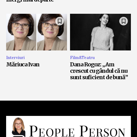
Interviuri
Film&Teatru
Măriuca Ivan
Dana Rogoz: „Am
crescut cu gândul că nu
sunt suficient de bună”