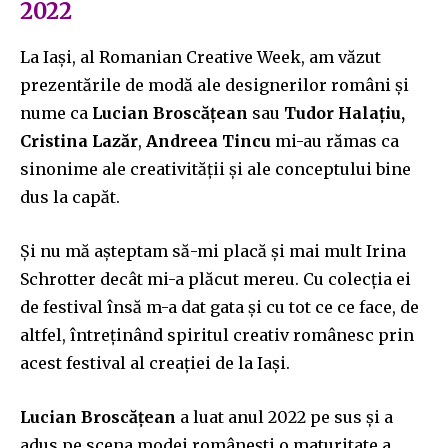
2022
La Iași, al Romanian Creative Week, am văzut
prezentările de modă ale designerilor români și
nume ca
Lucian Broscățean
sau
Tudor Halațiu,
Cristina Lazăr
,
Andreea Tincu
mi-au rămas ca
sinonime ale creativității și ale conceptului bine
dus la capăt.
Și nu mă așteptam să-mi placă și mai mult Irina
Schrotter decât mi-a plăcut mereu. Cu colecția ei
de festival însă m-a dat gata și cu tot ce ce face, de
altfel, întreținând spiritul creativ românesc prin
acest festival al creației de la Iași.
Lucian Broscățean
a luat anul 2022 pe sus și a
adus pe scena modei românești o maturitate a