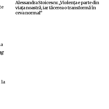
Alessandra Stoicescu: „Violența e parte din
te
viața noastră, iar tăcerea o transformă în
ceva normal”
ma
ng
 la