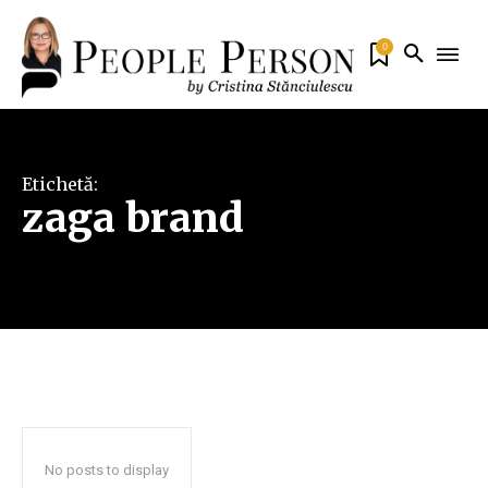
0
Etichetă:
zaga brand
No posts to display