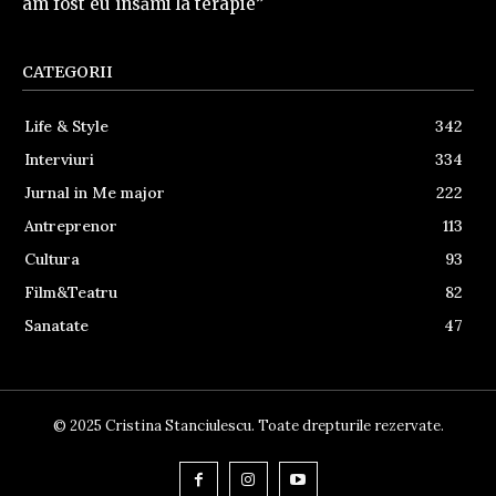
am fost eu însămi la terapie”
CATEGORII
Life & Style
342
Interviuri
334
Jurnal in Me major
222
Antreprenor
113
Cultura
93
Film&Teatru
82
Sanatate
47
© 2025 Cristina Stanciulescu. Toate drepturile rezervate.