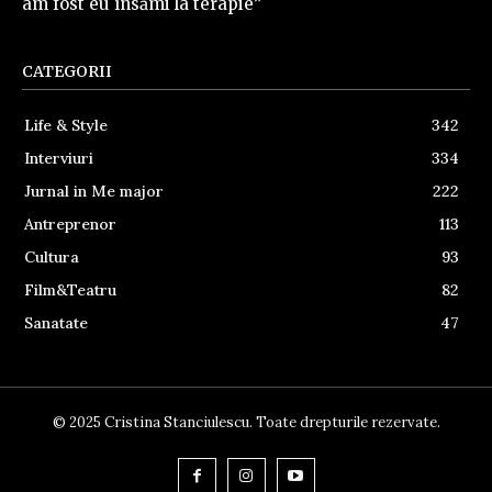
am fost eu însămi la terapie”
CATEGORII
Life & Style
342
Interviuri
334
Jurnal in Me major
222
Antreprenor
113
Cultura
93
Film&Teatru
82
Sanatate
47
© 2025 Cristina Stanciulescu. Toate drepturile rezervate.