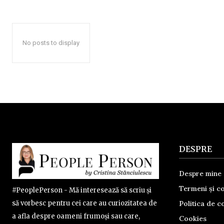
No posts to display
DESPRE
Despre mine
Termeni și co
#PeoplePerson - Mă interesează să scriu și
Politica de co
să vorbesc pentru cei care au curiozitatea de
a afla despre oameni frumoși sau care,
Cookies