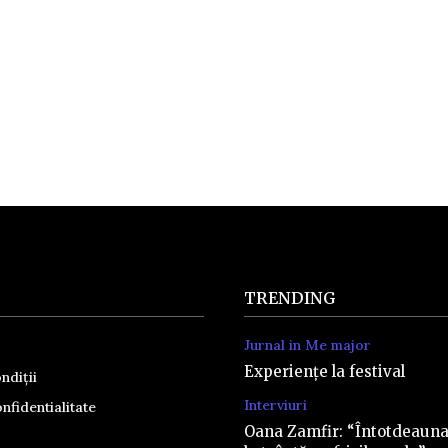
TRENDING
Jurnal in Me major
Experiențe la festival
ndiții
Interviuri
nfidentialitate
Oana Zamfir: “Întotdeaun