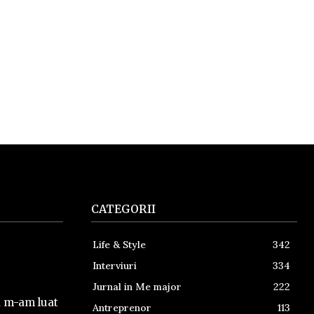
CATEGORII
Life & Style
342
Interviuri
334
Jurnal in Me major
222
a m-am luat
Antreprenor
113