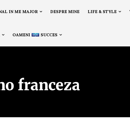
NAL IN ME MAJOR
DESPRE MINE
LIFE & STYLE
Ă
OAMENI
SUCCES
o franceza