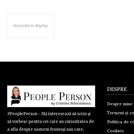
No posts to display
DESPRE
Despre mine
Termeni și co
#PeoplePerson - Mă interesează să scriu și
Politica de co
să vorbesc pentru cei care au curiozitatea de
a afla despre oameni frumoși sau care,
Cookies