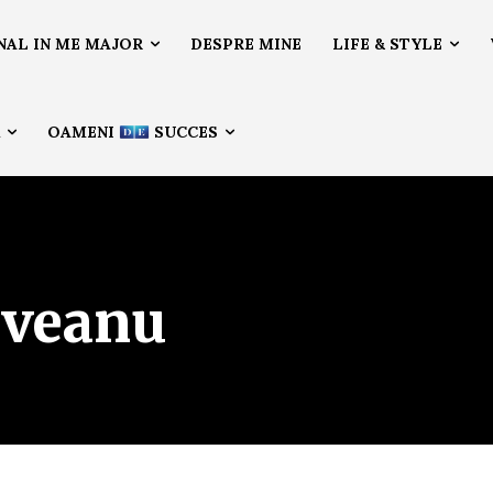
NAL IN ME MAJOR
DESPRE MINE
LIFE & STYLE
Ă
OAMENI
SUCCES
oveanu