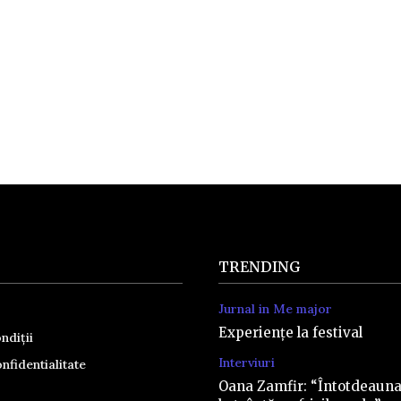
TRENDING
Jurnal in Me major
Experiențe la festival
ndiții
Interviuri
nfidentialitate
Oana Zamfir: “Întotdeaun