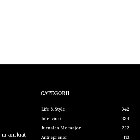
CATEGORII
Life & Style
342
Interviuri
334
Jurnal in Me major
222
a m-am luat
Antreprenor
113