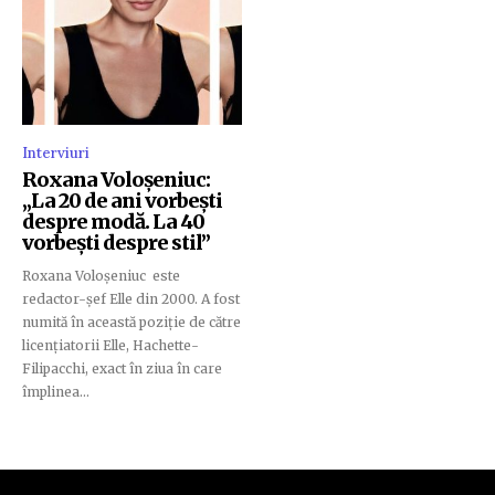
Interviuri
Roxana Voloșeniuc:
„La 20 de ani vorbești
despre modă. La 40
vorbești despre stil”
Roxana Voloșeniuc este
redactor-șef Elle din 2000. A fost
numită în această poziție de către
licențiatorii Elle, Hachette-
Filipacchi, exact în ziua în care
împlinea...