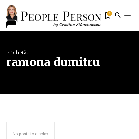
0
Etichetă:
ramona dumitru
No posts to display