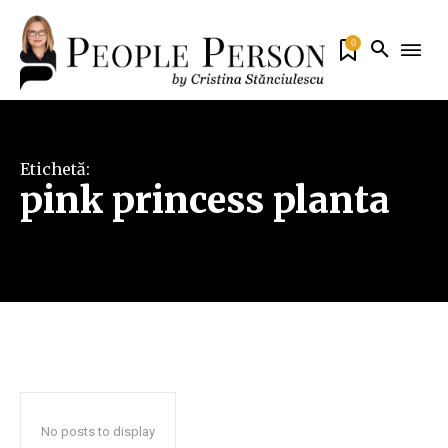
0
Etichetă:
pink princess planta
No posts to display