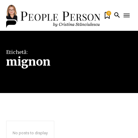
0
Etichetă:
mignon
No posts to display