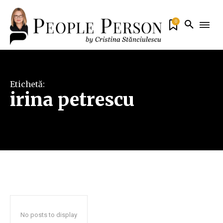
0
Etichetă:
irina petrescu
No posts to display