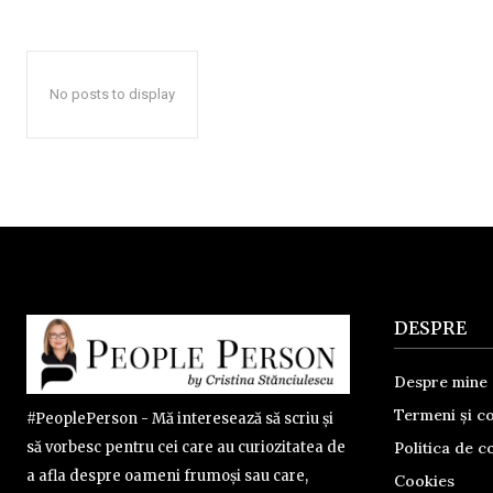
No posts to display
DESPRE
Despre mine
Termeni și co
#PeoplePerson - Mă interesează să scriu și
Politica de co
să vorbesc pentru cei care au curiozitatea de
a afla despre oameni frumoși sau care,
Cookies