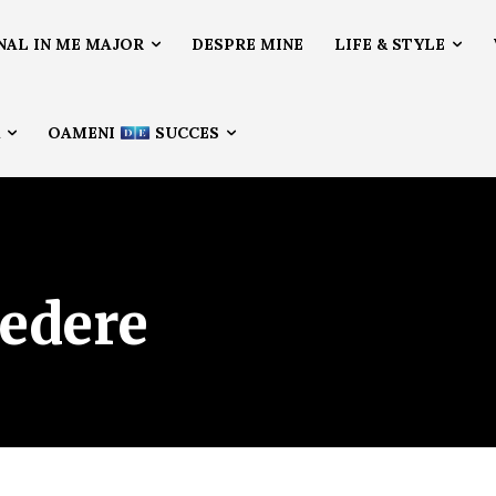
NAL IN ME MAJOR
DESPRE MINE
LIFE & STYLE
Ă
OAMENI
SUCCES
redere