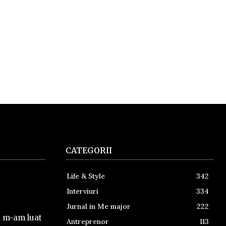
CATEGORII
Life & Style
342
Interviuri
334
Jurnal in Me major
222
a m-am luat
Antreprenor
113