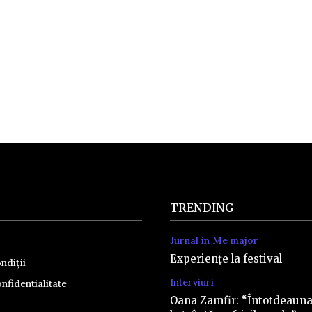
TRENDING
Jurnal in Me major
Experiențe la festival
ndiții
Interviuri
nfidentialitate
Oana Zamfir: “Întotdeaun