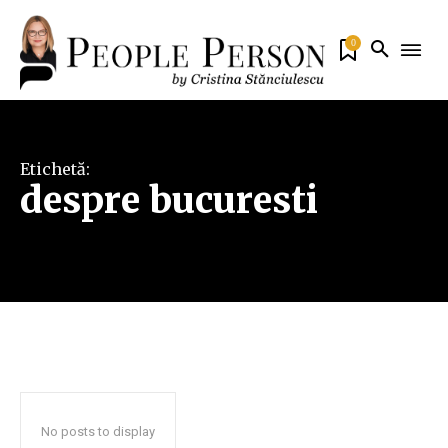
0
Etichetă:
despre bucuresti
No posts to display