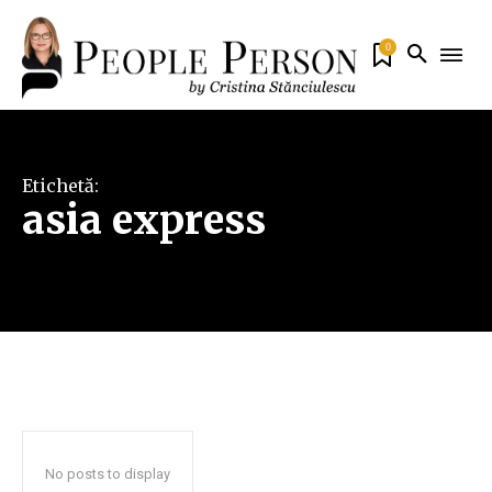
0
Etichetă:
asia express
No posts to display