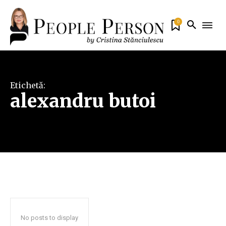
0
Etichetă:
alexandru butoi
No posts to display