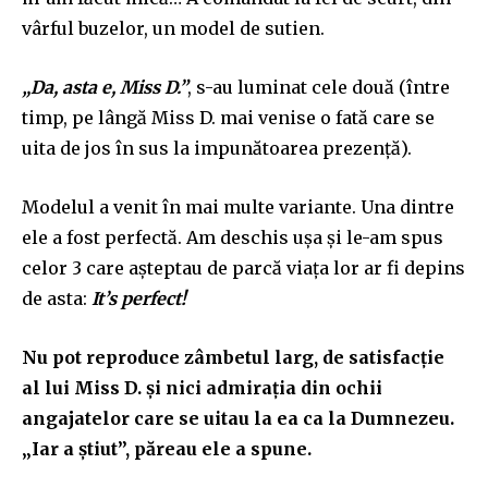
v
â
rful
buzelor, un model
de sutien
.
„Da
, asta e, Miss D.”
, s-au luminat cele dou
ă
(
î
ntre
timp, pe
lângă
Miss D. mai venise o fat
ă care se
uita de jos în sus la impunătoarea prezență).
Modelul a venit în mai multe
va
ri
an
te. Una dintre
ele a fost perfectă. Am deschis ușa și le-am spus
celor 3 care așteptau de parcă via
ț
a lor ar fi depins
de asta:
It’s perfect!
Nu pot reproduce zâmbetul larg, de satisfacție
al lui Miss D. și nici admirația din ochii
angajatelor care se uitau la ea ca la Dumnezeu.
„Iar a știut”, păreau ele a spune.