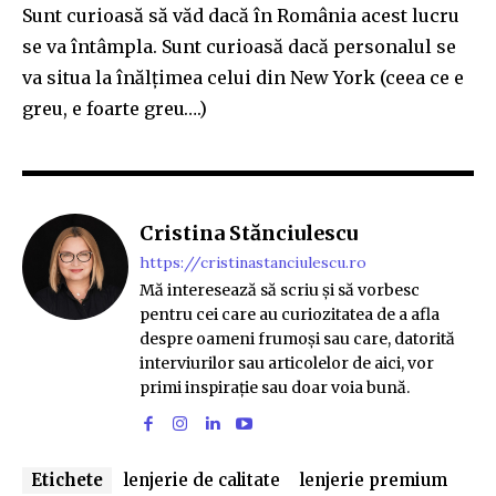
Sunt curioasă să văd dacă în Rom
â
nia acest lucru
se va întâmpla. Sunt curioasă dacă per
s
onalul se
va situa la înălțimea celui din New York (
ceea ce
e
greu, e foarte greu….)
Cristina Stănciulescu
https://cristinastanciulescu.ro
Mă interesează să scriu și să vorbesc
pentru cei care au curiozitatea de a afla
despre oameni frumoși sau care, datorită
interviurilor sau articolelor de aici, vor
primi inspirație sau doar voia bună.
Etichete
lenjerie de calitate
lenjerie premium