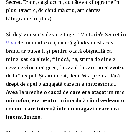
Secret. Eram, ca și acum, cu
c
â
teva
kilograme în
plus. Practic, de când mă știu, am câteva
kilograme în plus:)
Ș
i
,
de
ș
i
am scris despre Îngerii
V
i
ctoria’
s
Secret în
Viva
de
m
uuu
ulte
ori, nu mă gândeam că acest
brand ar
pu
t
ea
fi și pentru o fată
obi
ș
nuită
ca
mine, sau ca altele, fiindcă, na, stima de sine e
ceva ce vine mai greu, în cazul în care nu ai avut-o
de la început. Și am intrat, deci. M-a preluat fără
drept de apel o angajată care m-a impresionat.
Avea la ureche o cască de care era atașat un mic
microfon,
e
ra pentru prima dată când vedeam o
comunicare internă într-un magazin care era
imens. Imens.