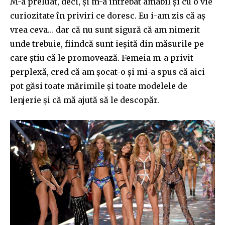
M-a preluat, deci, și m-a întrebat amabil și cu o vie
curioz
i
tate
în priviri ce doresc. Eu
i-
am zis că aș
vrea ceva… dar că nu sunt sigură că am nimerit
unde trebuie, fiindcă sunt ieșită din măsurile pe
care știu că le
pro
mo
vează
. Femeia m-a privit
perplexă, cred că am șocat-o și mi-a
sp
us că aici
pot
g
ă
si
toate
m
ă
rimile
și
toate modelele
de
lenjerie
și că m
ă
ajută să le descopăr.