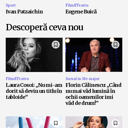
Sport
Film&Teatru
Ivan Patzaichin
Eugene Buică
Descoperă ceva nou
Film&Teatru
Jurnal in Me major
Laura Cosoi: „Nu mi-am
Florin Călinescu: „Când
dorit să devin un titlu în
nu mai văd lumină în
tabloide”
ochii oamenilor imi
văd de drum!”