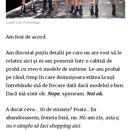
Credit line: Profimedia
Am fost de acord.
Am
di
s
cutat
puțin detalii pe care nu are rost să le
relatez aici și m-am pomen
it
într-o cabină de
probă cu vreo 6 modele de sutiene. Le-
am
probat
pe
r
â
nd
, timp în care domnișoara stătea la ușă
întrebându-mă de
fiecare dată dacă modelul e bun.
Dacă mă simt ok.
Nope
, spuneam.
Not ok.
A durat ceva… 30
d
e
minute
? Poate…
E
u
abandonasem, femeia însă, nu. Mi-am zis,
asta e,
nu e simplu să faci
shoppi
n
g
aici.