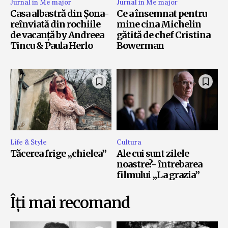
Jurnal in Me major
Jurnal in Me major
Casa albastră din Șona-
Ce a însemnat pentru
reînviată din rochiile
mine cina Michelin
de vacanță by Andreea
gătită de chef Cristina
Tincu & Paula Herlo
Bowerman
Life & Style
Cultura
Tăcerea frige „chielea”
Ale cui sunt zilele
noastre?- întrebarea
filmului „La grazia”
Îți mai recomand