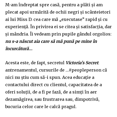
M-am îndreptat spre casă, pentru a plăti și am
plecat apoi urmărită de ochii negri și scânteietori
ai lui Miss D. cea care mă „
e
xecutase” ra
p
id
ș
i cu
experiență. Î
n
privirea ei se citea și satisf
ac
ția, dar
și m
â
ndria. Îi vedeam prin pupile gândul orgolio
s
:
nu s-a nă
sc
ut aia care să mă pună pe mine în
încurcătură…
Acesta este,
de fapt,
secretul
Victoria’s Secret
:
antrenamentul, cursurile de …#peopleper
s
on că
nici nu ș
ti
u cum să-
i
spun. Acea educație
a
contact
ului
direct cu clien
tul
, capacita
tea
de a
oferi soluții, de a fi pe fază, de
a
simți în aer
dezamăgirea, sau frustrarea sau, dimpotrivă,
bucuria celor care le calcă pragul.