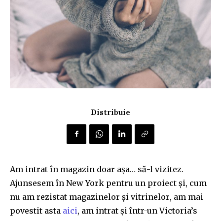
Distribuie
Am intrat în magazin doar așa… să-l vizitez.
Ajunsesem în New York pentru un proiect și, cum
nu am rezistat
magazin
e
lor
și vitrinelo
r
, am mai
povestit
asta
aici
, am intrat și într-un Victoria’s