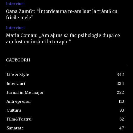
Interviuri
Oana Zamfir: “Întotdeauna m-am luat la trântă cu
fricile mele”
Interviuri
Maria Coman: „Am ajuns să fac psihologie după ce
am fost eu însămi la terapie”
CATEGORII
Life & Style
342
Interviuri
334
Jurnal in Me major
222
Antreprenor
113
Cultura
93
Film&Teatru
82
Sanatate
47