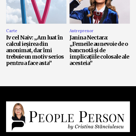
Carte
Antreprenor
Iv cel Naiv: „Am luat în
Janina Nectara:
calcul ieșirea din
„Femeile au nevoie de o
anonimat, dar îmi
bancnotă și de
trebuie un motiv serios
implicațiile colosale ale
pentru a face asta”
acesteia”