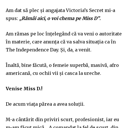
Am dat să plec și angajata Victoria’s Secret mi-a
spus:
„
Răm
âi
aici
, o voi chema pe Miss D
”
.
Am rămas pe loc înțelegând că va veni o autoritate
în materie, care
anunța că
va salva situația ca în
The Independence Day. Și, da, a
ve
n
it.
Înaltă, bine
f
ă
cută
, o femeie superbă, masivă, afro
americană
, cu ochii vii și casca la ureche.
Venise Miss D.
!
De
ac
um
viața părea a avea soluții.
M-a
c
ânt
ărit
din priviri
scurt, profesionist, iar eu
m-am făcut mică… A comandat
la fel de
scurt, din