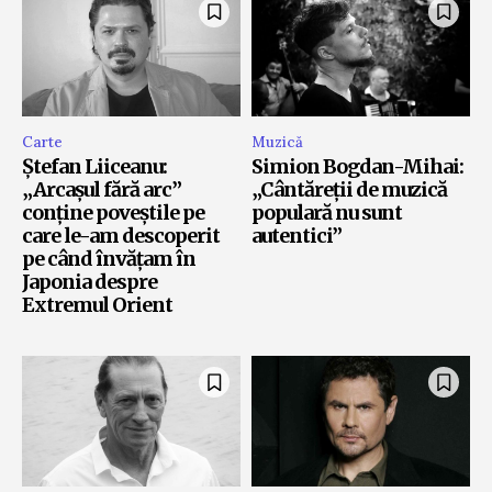
Carte
Muzică
Ștefan Liiceanu:
Simion Bogdan-Mihai:
„Arcașul fără arc”
„Cântăreții de muzică
conține poveștile pe
populară nu sunt
care le-am descoperit
autentici”
pe când învățam în
Japonia despre
Extremul Orient