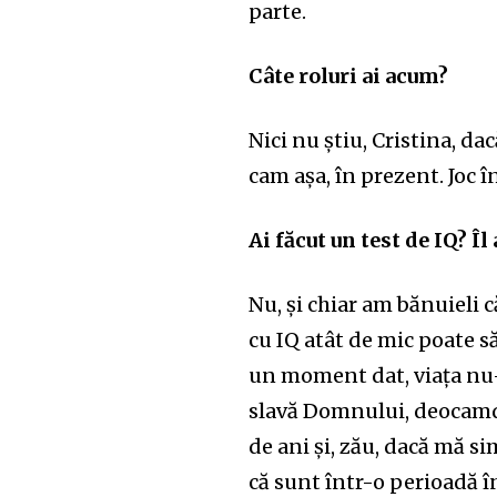
parte.
Câte roluri ai acum?
Nici nu știu, Cristina, da
cam așa, în prezent. Joc în
Ai făcut un test de IQ? Î
Nu, și chiar am bănuieli
cu IQ atât de mic poate s
un moment dat, viața nu-l
slavă Domnului, deocamdat
de ani și, zău, dacă mă si
că sunt într-o perioadă î