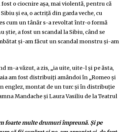
 fost o ciocnire așa, mai violentă, pentru că
ibiu și ea, o actriță din garda veche, cu
eles cum un tânăr s-a revoltat într-o formă
 știe, a fost un scandal la Sibiu, când se
bătat și-am făcut un scandal monstru și-am
-a văzut, a zis, „ia uite, uite-l și pe ăsta,
ă aia am fost distribuiți amândoi în „Romeo și
 un englez, montat de un turc și în distribuție
oamna Mandache și Laura Vasiliu de la Teatrul
cem foarte multe drumuri împreună. Și pe