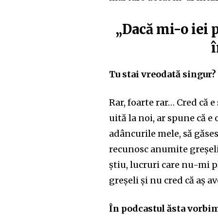
„Dacă mi-o iei
Tu stai vreodată singur?
Rar, foarte rar… Cred că e
uită la noi, ar spune că e
adâncurile mele, să găsesc
recunosc anumite greșeli 
știu, lucruri care nu-mi 
greșeli și nu cred că aș a
În podcastul ăsta vorbim