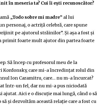
init în meseria ta? Cui îi ești recunoscător?
heamă
„Todo sobre mi madre”
al lui
un personaj, o actriță celebră, care spune
jinit pe ajutorul străinilor”. Și așa a fost și
 primit foarte mult ajutor din partea foarte
cep. Să încep cu profesorul meu de la
ri Kordonsky, care mi-a încredințat rolul din
mnul Ion Caramitru, care… nu m-a încurcat?
tat într-un fel, dar nu mi-a pus niciodată
și ajutat. Aici e o discuție mai lungă, când o să
 să și dezvoltăm această relație care a fost cu