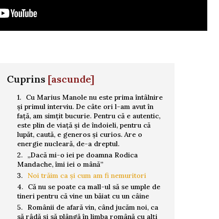
Cuprins
[ascunde]
Cu Marius Manole nu este prima întâlnire
și primul interviu. De câte ori l-am avut în
față, am simțit bucurie. Pentru că e autentic,
este plin de viață și de îndoieli, pentru că
lupăt, caută, e generos și curios. Are o
energie nucleară, de-a dreptul.
„Dacă mi-o iei pe doamna Rodica
Mandache, îmi iei o mână”
Noi trăim ca și cum am fi nemuritori
Că nu se poate ca mall-ul să se umple de
tineri pentru că vine un băiat cu un câine
Românii de afară vin, când jucăm noi, ca
să râdă și să plângă în limba română cu alți