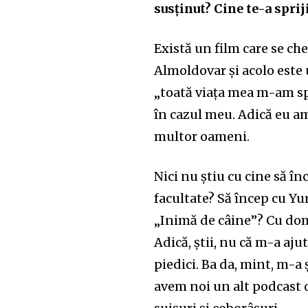
susținut? Cine te-a sprij
Există un film care se c
Almoldovar și acolo este 
„toată viața mea m-am spri
în cazul meu. Adică eu am
multor oameni.
Nici nu știu cu cine să în
facultate? Să încep cu Yu
„Inimă de câine”? Cu do
Adică, știi, nu că m-a aju
piedici. Ba da, mint, m-a 
avem noi un alt podcast o