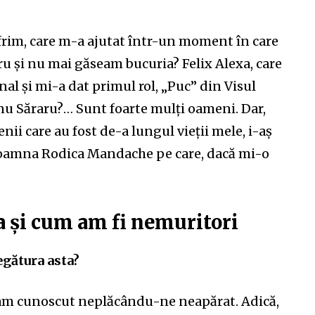
rim, care m-a ajutat într-un moment în care
ru și nu mai găseam bucuria? Felix Alexa, care
al și mi-a dat primul rol, „Puc” din Visul
nu Săraru?… Sunt foarte mulți oameni. Dar,
enii care au fost de-a lungul vieții mele, i-aș
doamna Rodica Mandache pe care, dacă mi-o
a și cum am fi nemuritori
egătura asta?
am cunoscut neplăcându-ne neapărat. Adică,