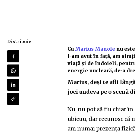
Distribuie
Cu
Marius Manole
nu este
l-am avut în față, am simți
viață și de îndoieli, pentru
energie nucleară, de-a dre
Marius, deși te afli lâng
joci undeva pe o scenă 
Nu, nu pot să fiu chiar î
ubicuu, dar recunosc că m
am numai prezența fizică 