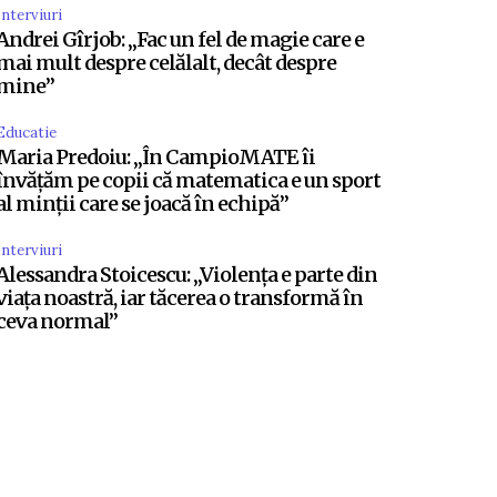
Interviuri
Andrei Gîrjob: „Fac un fel de magie care e
mai mult despre celălalt, decât despre
mine”
Educatie
Maria Predoiu: „În CampioMATE îi
învățăm pe copii că matematica e un sport
al minții care se joacă în echipă”
Interviuri
Alessandra Stoicescu: „Violența e parte din
viața noastră, iar tăcerea o transformă în
ceva normal”