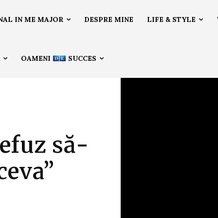
NAL IN ME MAJOR
DESPRE MINE
LIFE & STYLE
Ă
OAMENI
SUCCES
efuz să-
 ceva”