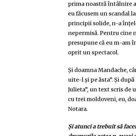
prima noastră întâlnire a
eu făcusem un scandal la S
principii solide, n-a înț
nepermisă. Pentru cine nu
presupune că eu m-am îm
oprit un spectacol.
Și doamna Mandache, când m
uite-l și pe ăsta”. Și dup
Julieta”, un text scris de
cu trei moldoveni, eu, d
Notara.
Și atunci a trebuit să fa