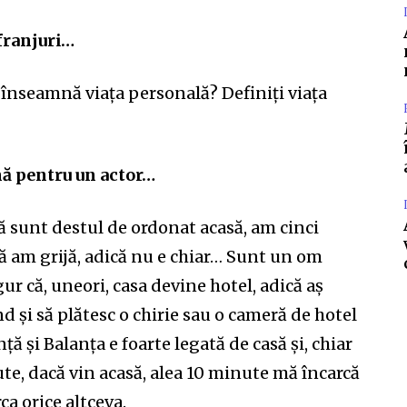
 franjuri…
 înseamnă viața personală? Definiți viața
nă pentru un actor…
 că sunt destul de ordonat acasă, am cinci
ă am grijă, adică nu e chiar… Sunt un om
ur că, uneori, casa devine hotel, adică aș
d și să plătesc o chirie sau o cameră de hotel
ă și Balanța e foarte legată de casă și, chiar
te, dacă vin acasă, alea 10 minute mă încarcă
ca orice altceva.