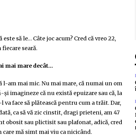
că este să le… Câte joc acum? Cred că vreo 22,
 fiecare seară.
l ai mai mare decât…
 că l-am mai mic. Nu mai mare, că numai un om
ă-și imagineze că nu există epuizare sau că, la
 va face să plătească pentru cum a trăit. Dar,
ă, ca să vă zic cinstit, dragi prieteni, am 47
mt obosit sau plictisit sau plafonat, adică, cred
n care mă simt mai viu ca nicicând.