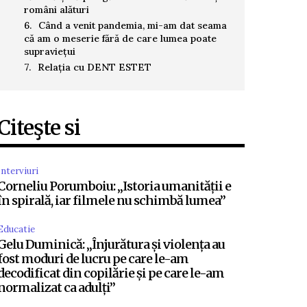
români alături
Când a venit pandemia, mi-am dat seama
că am o meserie fără de care lumea poate
supraviețui
Relația cu DENT ESTET
Citeşte si
Interviuri
Corneliu Porumboiu: „Istoria umanității e
în spirală, iar filmele nu schimbă lumea”
Educatie
Gelu Duminică: „Înjurătura și violența au
fost moduri de lucru pe care le-am
decodificat din copilărie și pe care le-am
normalizat ca adulți”