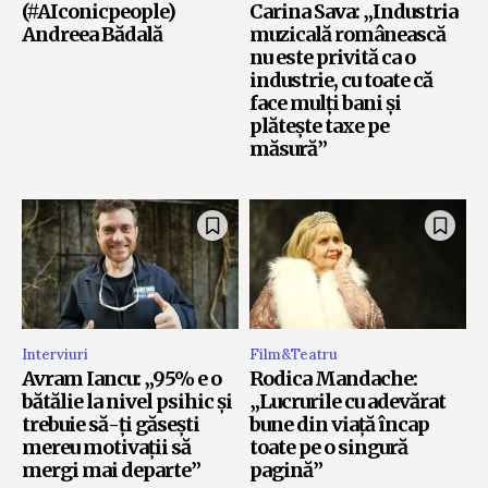
(#AIconicpeople)
Carina Sava: „Industria
Andreea Bădală
muzicală românească
nu este privită ca o
industrie, cu toate că
face mulți bani și
plătește taxe pe
măsură”
Interviuri
Film&Teatru
Avram Iancu: „95% e o
Rodica Mandache:
bătălie la nivel psihic și
„Lucrurile cu adevărat
trebuie să-ți găsești
bune din viață încap
mereu motivații să
toate pe o singură
mergi mai departe”
pagină”