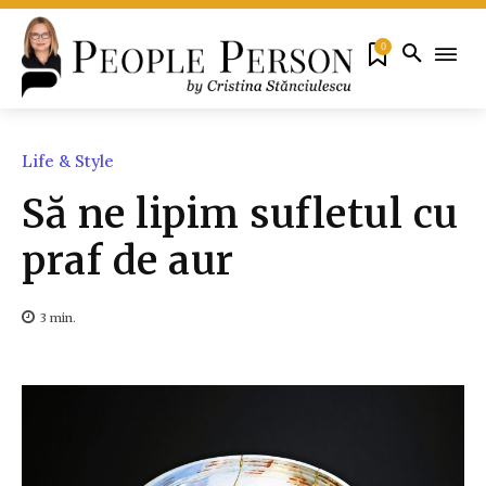
0
Life & Style
Să ne lipim sufletul cu
praf de aur
3
min.