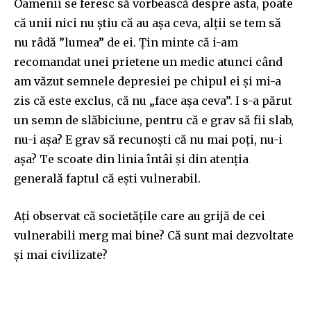
Oamenii se feresc să vorbească despre asta, poate
că unii nici nu știu că au așa ceva, alții se tem să
nu râdă ”lumea” de ei. Țin minte că i-am
recomandat unei prietene un medic atunci când
am văzut semnele depresiei pe chipul ei și mi-a
zis că este exclus, că nu „face așa ceva”. I s-a părut
un semn de slăbiciune, pentru că e grav să fii slab,
nu-i așa? E grav să recunoști că nu mai poți, nu-i
așa? Te scoate din linia întâi și din atenția
generală faptul că ești vulnerabil.
Ați observat că societățile care au grijă de cei
vulnerabili merg mai bine? Că sunt mai dezvoltate
și mai civilizate?