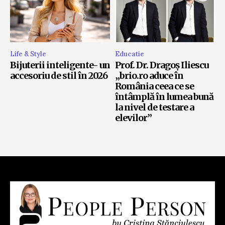
Life & Style
Educatie
Bijuterii inteligente- un
Prof. Dr. Dragoș Iliescu
accesoriu de stil în 2026
„brio.ro aduce în
România ceea ce se
întâmplă în lumea bună
la nivel de testare a
elevilor”