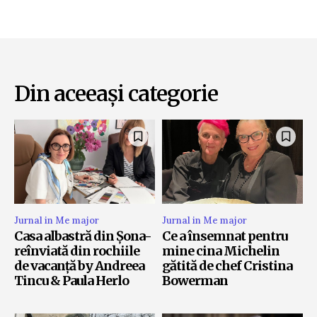
Din aceeași categorie
Jurnal in Me major
Jurnal in Me major
Casa albastră din Șona-
Ce a însemnat pentru
reînviată din rochiile
mine cina Michelin
de vacanță by Andreea
gătită de chef Cristina
Tincu & Paula Herlo
Bowerman