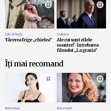
Life & Style
Cultura
Tăcerea frige „chielea”
Ale cui sunt zilele
noastre?- întrebarea
filmului „La grazia”
Îți mai recomand
Interviuri
Interviuri