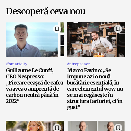
Descoperă ceva nou
#smartcity
Antreprenor
Guillaume Le Cunff,
Marco Favino: „Se
CEO Nespresso:
impune azi o nouă
„Fiecare ceașcă de cafea
bucătărie esențială, în
va avea o amprentă de
care elementul wow nu
carbon neutră până în
se mai regăsește în
2022”
structura farfuriei, ci în
gust”