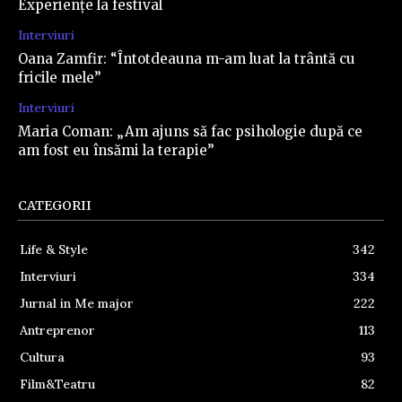
Experiențe la festival
Interviuri
Oana Zamfir: “Întotdeauna m-am luat la trântă cu
fricile mele”
Interviuri
Maria Coman: „Am ajuns să fac psihologie după ce
am fost eu însămi la terapie”
CATEGORII
Life & Style
342
Interviuri
334
Jurnal in Me major
222
Antreprenor
113
Cultura
93
Film&Teatru
82