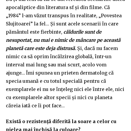
apocaliptice din literatura sf și din filme. Că
„1984” l-am văzut transpus în realitate, „Povestea
Slujitoarei” la fel… Și sunt acele scenarii în care
pământul este fierbinte,
căldurile sunt de
nesuportat, nu mai e nimic de mâncare pe această
planetă care este deja distrusă.
Și, dacă nu facem
nimic ca să oprim încălzirea globală, într-un
interval mai lung sau mai scurt, acolo vom
ajunge… Îmi spunea un prieten dermatolog că
specia umană e cu totul specială pentru că
exemplarele ei nu se înțeleg nici ele între ele, nici
cu exemplarele altor specii și nici cu planeta
căreia iată ce îi pot face…
Există o rezistență diferită la soare a celor cu
pielea mai închisă la culoare?