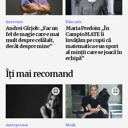
Interviuri
Educatie
Andrei Gîrjob: „Fac un
Maria Predoiu: „În
fel de magie care e mai
CampioMATE îi
mult despre celălalt,
învățăm pe copii că
decât despre mine”
matematica e un sport
al minții care se joacă în
echipă”
Îți mai recomand
Antreprenor
Modă