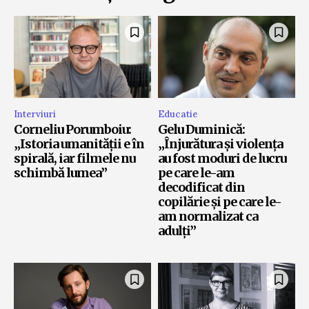
Interviuri
Educatie
Corneliu Porumboiu:
Gelu Duminică:
„Istoria umanității e în
„Înjurătura și violența
spirală, iar filmele nu
au fost moduri de lucru
schimbă lumea”
pe care le-am
decodificat din
copilărie și pe care le-
am normalizat ca
adulți”