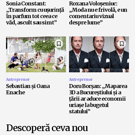
Sonia Constant:
Roxana Voloșeniuc:
„Transform cu ușurință
„Moda nu e frivolă, e un
în parfum tot ceea ce
comentariu vizual
văd, ascult sau simt”
despre lume”
Antreprenor
Antreprenor
Sebastian și Oana
Doru Borșan: „Maparea
Enache
3D a Bucureștiului și a
țării ar aduce economii
uriașe la bugetul
statului”
Descoperă ceva nou