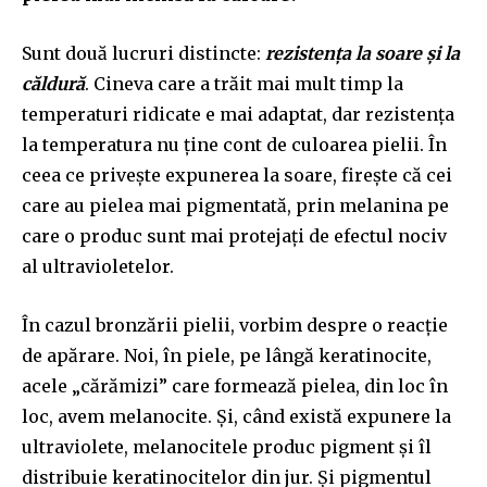
Sunt două lucruri distincte:
rezistența la soare și la
căldură
. Cineva care a trăit mai mult timp la
temperaturi ridicate e mai adaptat, dar rezistența
la temperatura nu ține cont de culoarea pielii. În
ceea ce privește expunerea la soare, firește că cei
care au pielea mai pigmentată, prin melanina pe
care o produc sunt mai protejați de efectul nociv
al ultravioletelor.
În cazul bronzării pielii, vorbim despre o reacție
de apărare. Noi, în piele, pe lângă keratinocite,
acele „cărămizi” care formează pielea, din loc în
loc, avem melanocite. Și, când există expunere la
ultraviolete, melanocitele produc pigment și îl
distribuie keratinocitelor din jur. Și pigmentul