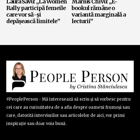
Laura Savu: „La Women
Marius Chivu: „E-
Rally participă femeile
bookul rămâne o
care vor să-și
variantă marginală a
depășească limitele”
lecturii”
#PeoplePerson - Mă interesează să scriu și să vorbesc pentru
cei care au curiozitatea de a afla despre oameni frumoși sau
care, datorită interviurilor sau articolelor de aici, vor primi
inspirație sau doar voia bună.