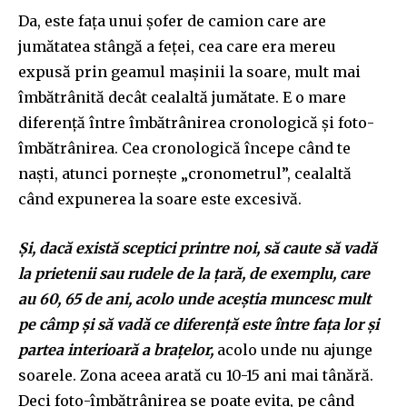
Da, este fața unui șofer de camion care are
jumătatea stângă a feței, cea care era mereu
expusă prin geamul mașinii la soare, mult mai
îmbătrânită decât cealaltă jumătate. E o mare
diferență între îmbătrânirea cronologică și foto-
îmbătrânirea. Cea cronologică începe când te
naști, atunci pornește „cronometrul”, cealaltă
când expunerea la soare este excesivă.
Și, dacă există sceptici printre noi, să caute să vadă
la prietenii sau rudele de la țară, de exemplu, care
au 60, 65 de ani, acolo unde aceștia muncesc mult
pe câmp și să vadă ce diferență este între fața lor și
partea interioară a brațelor,
acolo unde nu ajunge
soarele. Zona aceea arată cu 10-15 ani mai tânără.
Deci foto-îmbătrânirea se poate evita, pe când