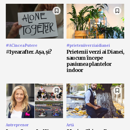
#ACinceaPutere
#prieteniiverziaidianei
#1yearafter. Așa, și?
Prietenii verzi ai Dianei,
sau cum începe
pasiunea plantelor
indoor
Antreprenor
Artă