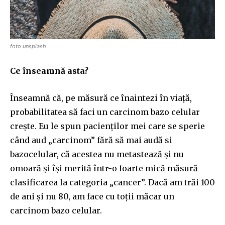
foto unsplash
Ce înseamnă asta?
Înseamnă că, pe măsură ce înaintezi în viață,
probabilitatea să faci un carcinom bazo celular
crește. Eu le spun pacienților mei care se sperie
când aud „carcinom” fără să mai audă si
bazocelular, că acestea nu metastează și nu
omoară și își merită într-o foarte mică măsură
clasificarea la categoria „cancer”. Dacă am trăi 100
de ani și nu 80, am face cu toții măcar un
carcinom bazo celular.