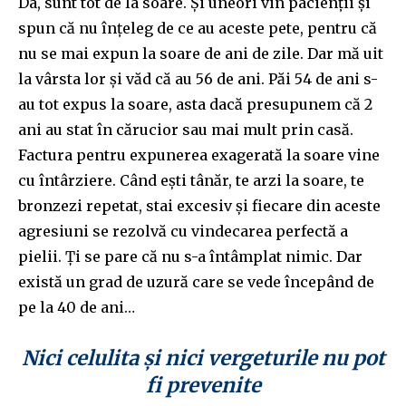
Da, sunt tot de la soare. Și uneori vin pacienții și
spun că nu înțeleg de ce au aceste pete, pentru că
nu se mai expun la soare de ani de zile. Dar mă uit
la vârsta lor și văd că au 56 de ani. Păi 54 de ani s-
au tot expus la soare, asta dacă presupunem că 2
ani au stat în cărucior sau mai mult prin casă.
Factura pentru expunerea exagerată la soare vine
cu întârziere. Când ești tânăr, te arzi la soare, te
bronzezi repetat, stai excesiv și fiecare din aceste
agresiuni se rezolvă cu vindecarea perfectă a
pielii. Ți se pare că nu s-a întâmplat nimic. Dar
există un grad de uzură care se vede începând de
pe la 40 de ani…
Nici celulita și nici vergeturile nu pot
fi prevenite