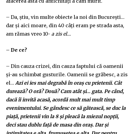
afacerea asta cu antichități a cam murit.
– Da, știu, vin multe obiecte la noi din București…
dar și aici moare, din 40 câți eram pe strada asta,
am rămas vreo 10-
a zis el…
– De ce?
– Din cauza crizei, din cauza faptului că oamenii
și-au schimbat gusturile. Oamenii se grăbesc, a zis
el…
Azi ei ies mai degrabă în oraș cu prietenii. Cât
durează? O oră? Două? Cam atât și… gata. Pe când,
dacă îi invită acasă, acordă mult mai mult timp
evenimentului. Se gândesc ce să gătească, se duc la
piață, prietenii vin la 8 și pleacă la miezul nopții,
deci stau dublu față de masa din oraș. Dar și
intimitatea e alta, frumusețea e alta. Dar pentru