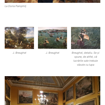
La Doria Pamphilj
J. Breughel
J. Breughel
Breughel, detaliu. Se și
spune, de altfel, că
lucrările sale trebuie
văzute cu lupa