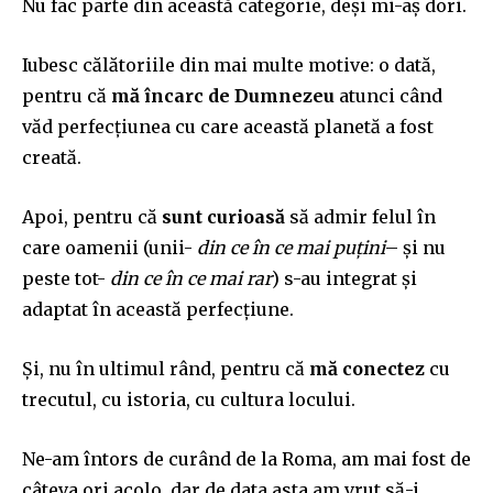
Nu fac parte din această categorie, deși mi-aș dori.
Iubesc călătoriile din mai multe motive: o dată,
pentru că
mă încarc de Dumnezeu
atunci când
văd perfecțiunea cu care această planetă a fost
creată.
Apoi, pentru că
sunt curioasă
să admir felul în
care oamenii (unii-
din ce în ce m
ai
puțini
– și nu
peste tot-
din ce în ce mai rar
) s-au integrat și
adaptat în această perfecțiune.
Și, nu în ultimul rând, pentru că
mă conectez
cu
trecutul, cu istoria, cu cultura locului.
Ne-am întors de curând de la Roma, am mai fost de
câteva ori acolo, dar de data asta am vrut să-i