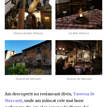
Osteria da Meo Patacca
Da Meo Patacca
Taverna dei Mercanti
Taverna dei Mercanti
Am descoperit un restaurant divin,
Taverna de
Mercanti
, unde am m
â
ncat cele ma
i
bune