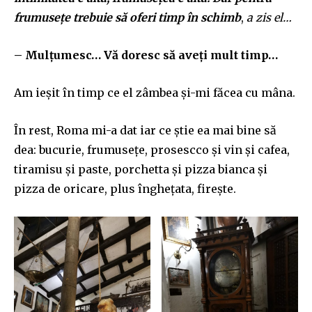
frumusețe trebuie să oferi timp în schimb
,
a zis el…
– Mulțumesc… Vă doresc să aveți mult timp…
Am ieșit în timp ce el zâmbea și-mi făcea cu mâna.
În rest, Roma mi-a dat iar ce știe ea mai bine să
dea: bucurie, frumusețe, prosescco și vin și cafea,
tiramisu și paste, porchetta și pizza bianca și
pizza de oricare,
plus înghețata, firește.