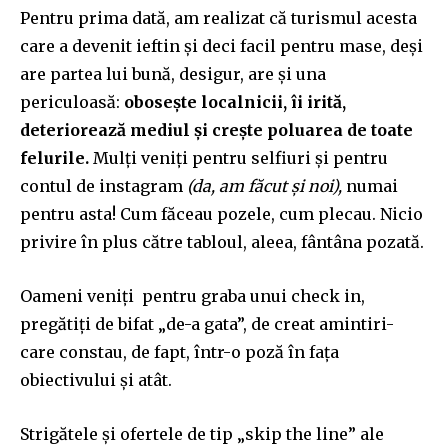
Pentru prima dată, am realizat că turismul acesta
care a devenit ieftin și deci facil pentru mase, deși
are partea lui bună, desigur, are și una
periculoasă:
obosește localnicii, îi irită,
deteriorează mediul și crește poluarea de toate
felurile.
Mulți veniți pentru selfiuri și pentru
contul de instagram
(da, am făcut și noi),
numai
pentru asta! Cum făceau pozele, cum plecau. Nicio
privire în plus către tabloul, aleea, fântâna pozată.
Oameni veniți pentru graba unui check in,
pregătiți de bifat „
de-a gata”, de creat amintiri-
care constau, de fapt, într-o poză în fața
obiectivului și atât.
Strigătele și ofertele de tip „skip the line” ale