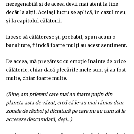
neregenabilă și de aceea devii mai atent la tine
decât la alții. Același lucru se aplică, în cazul meu,
și la capitolul călătorii.
Iubesc să călătoresc și, probabil, spun acum o
banalitate, fiindcă foarte mulți au acest sentiment.
De aceea, mă pregătesc cu emoție înainte de orice
călătorie, chiar dacă plecă
rile
mele
sunt și
au fost
multe, chiar
foarte multe
.
(Bine, am prieteni care m
ai au foarte puțin din
planeta asta de văzut, cred că le-au mai rămas doar
zonele de război și dictatură pe care nu au cum să le
acceseze deocamdată, deși…)