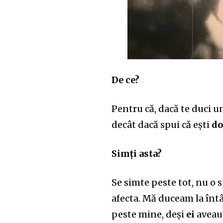
De ce?
Pentru că, dacă te duci u
decât dacă spui că ești
do
Simți asta?
Se simte peste tot, nu o 
afecta. Mă duceam la întâ
peste mine, deși
ei
aveau 