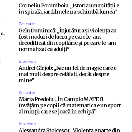
Corneliu Porumboiu: „Istoria umanității e
în spirală, iar filmele nu schimbă lumea”
e
Educatie
Gelu Duminică: „Înjurătura și violența au
a,
fost moduri de lucru pe care le-am
decodificat din copilărie și pe care le-am
normalizat ca adulți”
u
Interviuri
Andrei Gîrjob: „Fac un fel de magie care e
mai mult despre celălalt, decât despre
mine”
Educatie
Maria Predoiu: „În CampioMATE îi
învățăm pe copii că matematica e un sport
al minții care se joacă în echipă”
Interviuri
Alessandra Stoicescu: „Violența e parte din