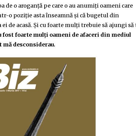
rba de o aroganță pe care o au anumiți oameni care
ntr-o poziție asta înseamnă și că bugetul din
 ei de acasă. Și cu foarte mulți trebuie să ajungi să 
 fost foarte mulți oameni de afaceri din mediul
t mă desconsiderau.