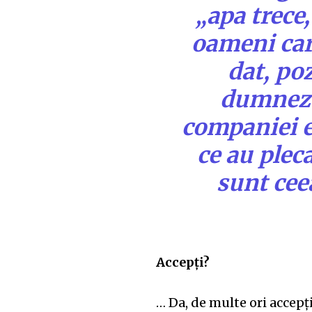
„apa trece,
oameni car
dat, poz
dumneze
companiei e
ce au plec
sunt ceea
Accepți?
… Da, de multe ori accepți