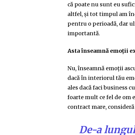
că poate nu sunt eu sufic
altfel, și tot timpul am î
pentru o perioadă, dar u
importantă.
Asta înseamnă emoții e
Nu, înseamnă emoții ascun
dacă în interiorul tău emo
ales dacă faci business c
foarte mult ce fel de om e
contract mare, consideră 
De-a lungul