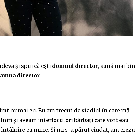
ndeva și spui că ești
domnul director
, sună mai bi
amna director.
simt numai eu. Eu am trecut de stadiul în care mă
lniri și aveam interlocutori bărbați care vorbeau
întâlnire cu mine. Și mi s-a părut ciudat, am crezu