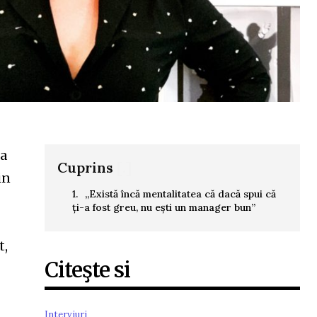
sa
Cuprins
[.]
in
„Există încă mentalitatea că dacă spui că
ți-a fost greu, nu ești un manager bun”
t,
Citeşte si
Interviuri