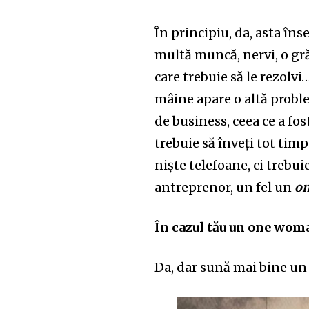
În principiu, da, asta îns
multă muncă, nervi, o gră
care trebuie să le rezolvi
mâine apare o altă problem
de business, ceea ce a fo
trebuie să înveți tot timp
niște telefoane, ci trebui
antreprenor, un fel un
on
În cazul tău un one wo
Da, dar sună mai bine u