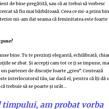
ient de bine pregătită, sau că ar trebui să vorbesc
ncercat să fiu mai bărbătoasă. Ceea ce mi-a prins bi
lterior mi-am dat seama că feminitatea este foarte
xpuse?
se bine. Tu te prezinți elegantă, echilibrată, chia
țiile se zbat. Și accepți cam tot ce ți se impune, ma
u un partener de discuție foarte „greu”. Contează
ste interlocutorul tău, iar dacă el, pentru că îți dă 
că trebuie să se poarte și urât…
 timpului, am probat vorba