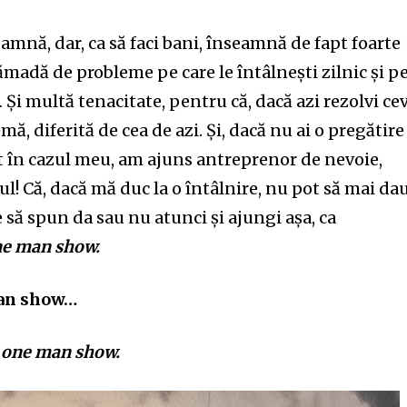
eamnă, dar, ca să faci bani, înseamnă de fapt foarte
madă de probleme pe care le întâlnești zilnic și p
… Și multă tenacitate, pentru că, dacă azi rezolvi cev
ă, diferită de cea de azi. Și, dacă nu ai o pregătire
st în cazul meu, am ajuns antreprenor de nevoie,
ul! Că, dacă mă duc la o întâlnire, nu pot să mai da
e să spun da sau nu atunci și ajungi așa, ca
e man show.
man show…
n
one man show.