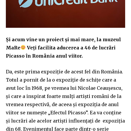
Și acum vine un proiect și mai mare, la muzeul
MaRe
Veți facilita aducerea a 46 de lucrări
Picasso în România anul viitor.
Da, este prima expoziție de acest fel din România.
Totul a pornit de la o expoziție de schițe care a
avut loc în 1968, pe vremea lui Nicolae Ceaușescu,
și care a inspirat foarte mulți artiști români de la
vremea respectivă, de aceea și expoziția de anul
viitor se numește „Efectul Picasso”. Ea va conține
și lucrări ale acelor artiști influențați de expoziția
din 68. Evenimentul face parte dintr-o serie