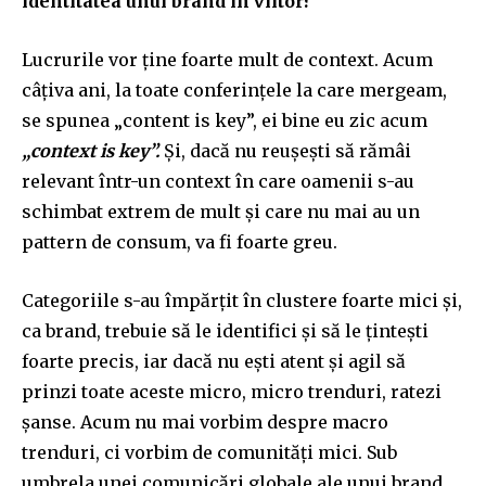
identitatea unui brand în viitor?
Lucrurile vor ține foarte mult de context. Acum
câțiva ani, la toate conferințele la care mergeam,
se spunea „content is key”, ei bine eu zic acum
„context is key”.
Și, dacă nu reușești să rămâi
relevant într-un context în care oamenii s-au
schimbat extrem de mult și care nu mai au un
pattern de consum, va fi foarte greu.
Categoriile s-au împărțit în clustere foarte mici și,
ca brand, trebuie să le identifici și să le țintești
foarte precis, iar dacă nu ești atent și agil să
prinzi toate aceste micro, micro trenduri, ratezi
șanse. Acum nu mai vorbim despre macro
trenduri, ci vorbim de comunități mici. Sub
umbrela unei comunicări globale ale unui brand,