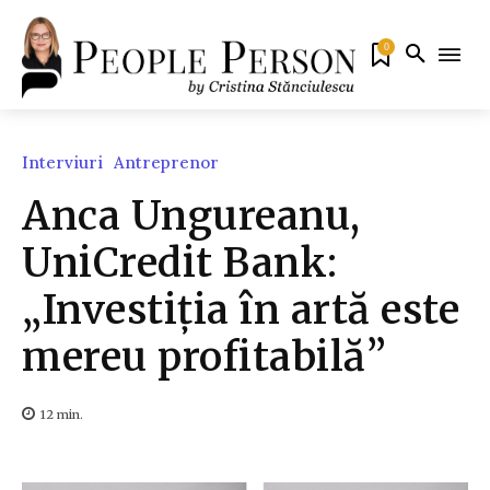
0
Interviuri
Antreprenor
Anca Ungureanu,
UniCredit Bank:
„Investiția în artă este
mereu profitabilă”
12
min.