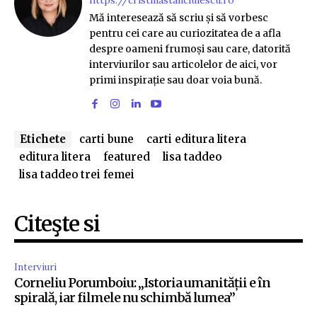
https://cristinastanciulescu.ro
Mă interesează să scriu și să vorbesc
pentru cei care au curiozitatea de a afla
despre oameni frumoși sau care, datorită
interviurilor sau articolelor de aici, vor
primi inspirație sau doar voia bună.
Etichete
carti bune
carti editura litera
editura litera
featured
lisa taddeo
lisa taddeo trei femei
Citeşte si
Interviuri
Corneliu Porumboiu: „Istoria umanității e în
spirală, iar filmele nu schimbă lumea”