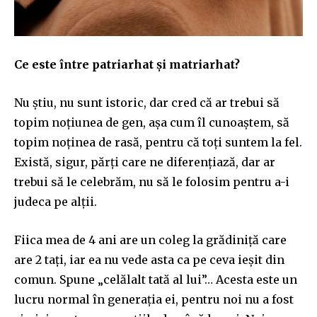
Ce este între patriarhat și matriarhat?
Nu știu, nu sunt istoric, dar cred că ar trebui să
topim noțiunea de gen, așa cum îl cunoaștem, să
topim noținea de rasă, pentru că toți suntem la fel.
Există, sigur, părți care ne diferențiază, dar ar
trebui să le celebrăm, nu să le folosim pentru a-i
judeca pe alții.
Fiica mea de 4 ani are un coleg la grădiniță care
are 2 tați, iar ea nu vede asta ca pe ceva ieșit din
comun. Spune „celălalt tată al lui”… Acesta este un
lucru normal în genera
ț
ia ei, pentru noi nu a
fost