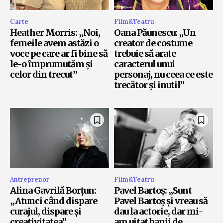
Carte
Film&Teatru
Heather Morris: „Noi,
Oana Păunescu: „Un
femeile avem astăzi o
creator de costume
voce pe care ar fi bine să
trebuie să arate
le-o împrumutăm și
caracterul unui
celor din trecut”
personaj, nu ceea ce este
trecător și inutil”
Antreprenor
Film&Teatru
Alina Gavrilă Borțun:
Pavel Bartoș: „Sunt
„Atunci când dispare
Pavel Bartoș și vreau să
curajul, dispare și
dau la actorie, dar mi-
creativitatea”
am uitat banii de