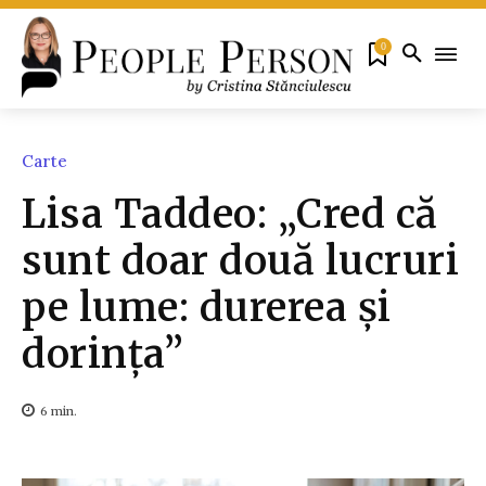
0
Carte
Lisa Taddeo: „Cred că
sunt doar două lucruri
pe lume: durerea și
dorința”
6
min.