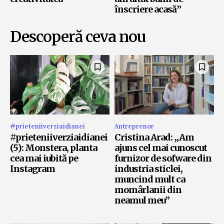
înscriere acasă”
Descoperă ceva nou
#prieteniiverziaidianei
Antreprenor
#prieteniiverziaidianei
Cristina Arad: „Am
(5): Monstera, planta
ajuns cel mai cunoscut
cea mai iubită pe
furnizor de sofware din
Instagram
industria sticlei,
muncind mult ca
momârlanii din
neamul meu”