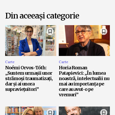
Din aceeași categorie
Carte
Carte
Noémi Orvos-Tóth:
Horia Roman
„Suntem urmașii unor
Patapievici: „În lumea
strămoși traumatizați,
noastră, intelectualii nu
dar și ai unora
mai au importanța pe
supraviețuitori”
care au avut-o pe
vremuri”