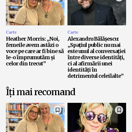
Carte
Carte
Heather Morris: „Noi,
Alexandru Bălășescu:
femeile avem astăzi o
„Spațiul public nu mai
voce pe care ar fi bine să
este unul al conversației
le-o împrumutăm și
între diverse identități,
celor din trecut”
ci al afirmării unei
identități în
detrimentul celeilalte”
Îți mai recomand