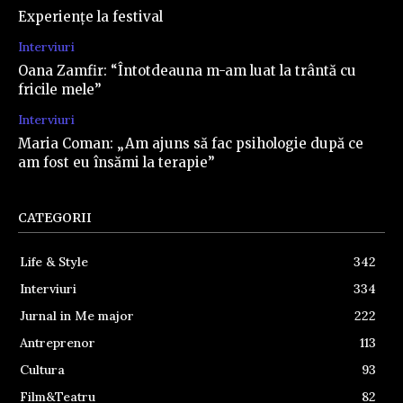
Experiențe la festival
Interviuri
Oana Zamfir: “Întotdeauna m-am luat la trântă cu
fricile mele”
Interviuri
Maria Coman: „Am ajuns să fac psihologie după ce
am fost eu însămi la terapie”
CATEGORII
Life & Style
342
Interviuri
334
Jurnal in Me major
222
Antreprenor
113
Cultura
93
Film&Teatru
82