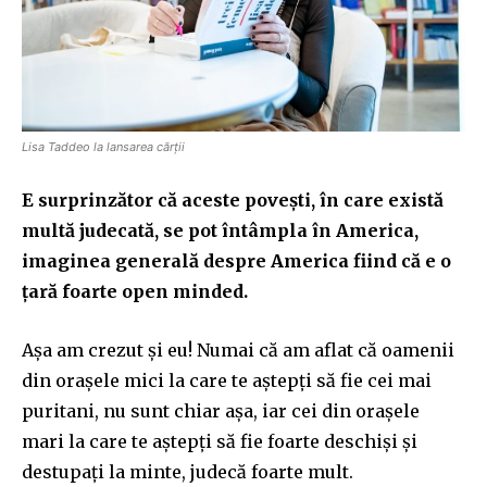
Lisa Taddeo la lansarea cărții
E surprinzător că aceste povești, în care există
multă judecată, se pot întâmpla în America,
imaginea generală despre America fiind că e o
țară foarte open minded.
Așa am crezut și eu! Numai că am aflat că oamenii
din orașele mici la care te aștepți să fie cei mai
puritani, nu sunt chiar așa, iar cei din orașele
mari la care te aștepți să fie foarte deschiși și
destupați la minte, judecă foarte mult.