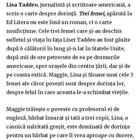
Lisa Taddeo
, jurnalistă și scriitoare americană, a
scris o carte despre dorință.
Trei femei,
apărută la
Ed Litera nu este însă un roman, ci o carte
nonficțiune. Cele trei femei care și-au deschis
sufletul și viața în fața Lisei Taddeo au fost găsite
după 6 călătorii în lung și-n lat în Statele Unite,
după mii de ore petrecute de ea pe drumurile
americane, spre orașele din centru țării, dar și de
pe coasta estică. Maggie, Lina și Sloane sunt cele 3
femei ale căror povești sunt despre dorința lor,
despre felul în care aceasta le-a schimbat viețile.
Maggie trăiește o poveste cu profesorul ei de
engleză, bărbat însurat și tată a trei copii, Lina, o
casnică măritată greșit, este dominată de dorința
pentru un bărbat pe care îl vrea aproape cu durere,