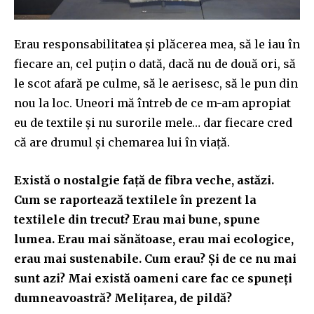
Erau responsabilitatea și plăcerea mea, să le iau în
fiecare an, cel puțin o dată, dacă nu de două ori, să
le scot afară pe culme, să le aerisesc, să le pun din
nou la loc. Uneori mă întreb de ce m-am apropiat
eu de textile și nu surorile mele… dar fiecare cred
că are drumul și chemarea lui în viață.
Există o nostalgie față de fibra veche, astăzi.
Cum se raportează textilele în prezent la
textilele din trecut? Erau mai bune, spune
lumea. Erau mai sănătoase, erau mai ecologice,
erau mai sustenabile. Cum erau? Și de ce nu mai
sunt azi? Mai există oameni care fac ce spuneți
dumneavoastră? Melițarea, de pildă?