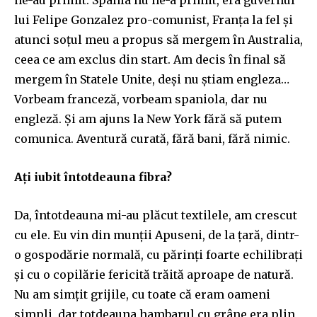
lui Felipe Gonzalez pro-comunist, Franța la fel și
atunci soțul meu a propus să mergem în Australia,
ceea ce am exclus din start. Am decis în final să
mergem în Statele Unite, deși nu știam engleza…
Vorbeam franceză, vorbeam spaniola, dar nu
engleză. Și am ajuns la New York fără să putem
comunica. Aventură curată, fără bani, fără nimic.
Ați iubit întotdeauna fibra?
Da, întotdeauna mi-au plăcut textilele, am crescut
cu ele. Eu vin din munții Apuseni, de la țară, dintr-
o gospodărie normală, cu părinți foarte echilibrați
și cu o copilărie fericită trăită aproape de natură.
Nu am simțit grijile, cu toate că eram oameni
simpli, dar totdeauna hambarul cu grâne era plin,