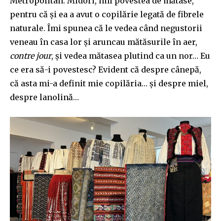
Metropolitan. Midori, îmi povestea de mătase,
pentru că și ea a avut o copilărie legată de fibrele
naturale. Îmi spunea că le vedea când negustorii
veneau în casa lor și aruncau mătăsurile în aer,
contre jour
, și vedea mătasea plutind ca un nor… Eu
ce era să-i povestesc? Evident că despre cânepă,
că asta mi-a definit mie copilăria… și despre miel,
despre lanolină…