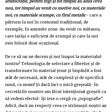
aristocrație, pentru regi și tot timpul au adus ceva
nou, tot timpul au venit cu motive noi, cu materiale
noi, cu materiale scumpe, cu firul metalic
– care a
pătruns la noi în costumul tradițional, de
exemplu, în anumite zone. Au venit cu mătasea,
care iarăși e suficient de scumpă și care la noi
este folosit doar ocazional.
De ce să nu ne ducem și noi înapoi la materialul
nostru? Tehnologia de selectare a fibrelor și de
transformare în material țesut și împâslit a fost
atât de necesară, atât de complexă și de specifică
nouă, ca neam! Și dacă faci o mică greșeală- în
cercetările noastre am făcut intenționat greșeli ca
să vedem efectul- îți iese o cergă cu „topografie”.
Adică, dacă nu respecți ceea ce strămoșii noștri au