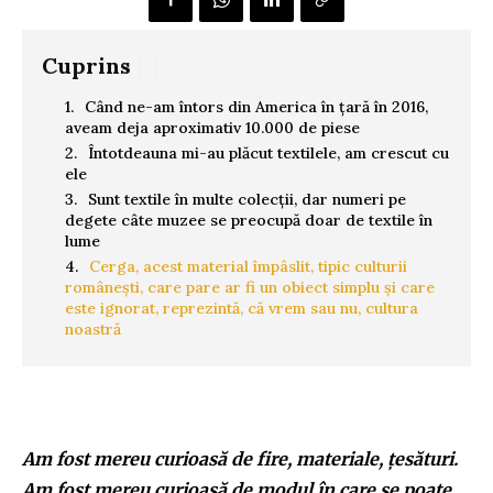
Cuprins
[.]
Când ne-am întors din America în țară în 2016,
aveam deja aproximativ 10.000 de piese
Întotdeauna mi-au plăcut textilele, am crescut cu
ele
Sunt textile în multe colecții, dar numeri pe
degete câte muzee se preocupă doar de textile în
lume
Cerga, acest material împâslit, tipic culturii
românești, care pare ar fi un obiect simplu și care
este ignorat, reprezintă, că vrem sau nu, cultura
noastră
Am fost mereu curioasă de fire, materiale, țesături.
Am fost mereu curioasă de modul în care se poate