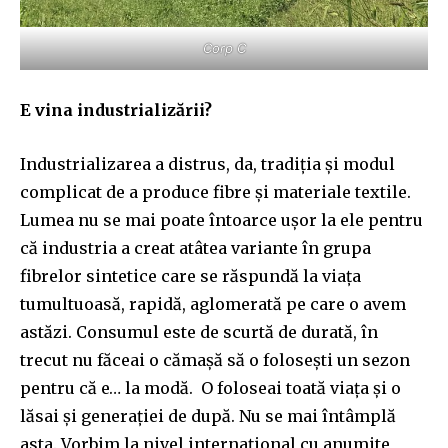
Corp C
E vina industrializării?
Industrializarea a distrus, da, tradiția și modul
complicat de a produce fibre și materiale textile.
Lumea nu se mai poate întoarce ușor la ele pentru
că industria a creat atâtea variante în grupa
fibrelor sintetice care se răspundă la viața
tumultuoasă, rapidă, aglomerată pe care o avem
astăzi. Consumul este de scurtă de durată, în
trecut nu făceai o cămașă să o folosești un sezon
pentru că e… la modă. O foloseai toată viața și o
lăsai și generației de după. Nu se mai întâmplă
asta. Vorbim la nivel internațional cu anumite