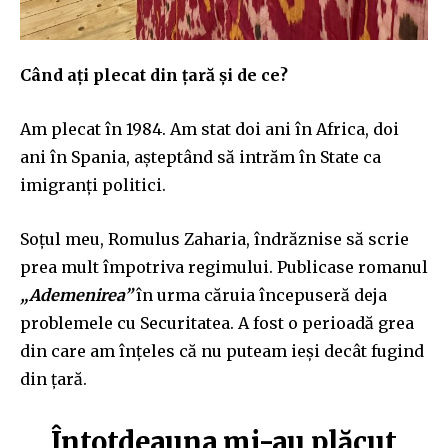
Când ați plecat din țară și de ce?
Am plecat în 1984. Am stat doi ani în Africa, doi
ani în Spania, așteptând să intrăm în State ca
imigranți politici.
Soțul meu, Romulus Zaharia, îndrăznise să scrie
prea mult împotriva regimului. Publicase romanul
„Ademenirea”
în urma căruia începuseră deja
problemele cu Securitatea. A fost o perioadă grea
din care am înțeles că nu puteam ieși decât fugind
din țară.
Întotdeauna mi-au plăcut