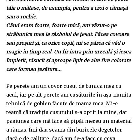
tăia o mătase, de exemplu, pentru a croi o cămașă
sau o rochie.
Când eram foarte, foarte mică, am văzut-o pe
străbunica mea la războiul de țesut. Făcea covoare
sau preșuri și, ca orice copil, mi se părea că văd o
magie în timp real. Un fir intra prin urzeală și ieșea
împletit, răsucit și aproape lipit de alte fire colorate
care formau țesătura…
Pe perete am un covor cusut de bunica mea cu
acul, iar pe alt perete am cusăturile în așa-numita
tehnică de goblen făcute de mama mea. Mi-e
teamă că tradiția cusutului s-a oprit la mine, dar
pasiunea care mă face să pipăi mereu un material
a rămas. Îmi dau seama din buricele degetelor
dacă e de calitate, dacă am de-a face cu ceva