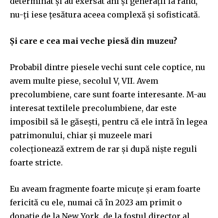
determinat și au exersat ani și generații la rând,
nu-ți iese țesătura aceea complexă și sofisticată.
Și care e cea mai veche piesă din muzeu?
Probabil dintre piesele vechi sunt cele coptice, nu
avem multe piese, secolul V, VII. Avem
precolumbiene, care sunt foarte interesante. M-au
interesat textilele precolumbiene, dar este
imposibil să le găsești, pentru că ele intră în legea
patrimonului, chiar și muzeele mari
colecționează extrem de rar și după niște reguli
foarte stricte.
Eu aveam fragmente foarte micuțe și eram foarte
fericită cu ele, numai că în 2023 am primit o
donație de la New York, de la fostul director al