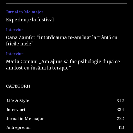
Jurnal in Me major
Experiențe la festival
Interviuri
Oana Zamfir: “Întotdeauna m-am luat la trântă cu
fricile mele”
Interviuri
Maria Coman: „Am ajuns să fac psihologie după ce
am fost eu însămi la terapie”
CATEGORII
Life & Style
342
Interviuri
334
Jurnal in Me major
222
Antreprenor
113