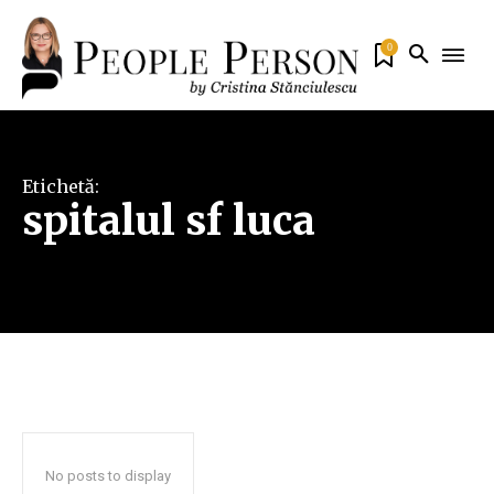
0
Etichetă:
spitalul sf luca
No posts to display