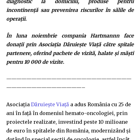
diagnostic la domiciliu, produse pentru
incontinență sau prevenirea riscurilor în sălile de
operații.
În luna noiembrie compania Hartmannn face
donații prin Asociația Dăruiește Viață către spitale
partenere, oferind pachete de vizită, halate și măști
pentru 10 000 de vizite.
—————————————————————————
———————————————–
Asociația
Dăruiește Viață
a adus România cu 25 de
ani în față în domeniul hemato-oncologiei, prin
proiectele realizate, investind peste 10 milioane
de euro în spitalele din România, modernizând și
dotând în special secții de oncologie, astfel încât,