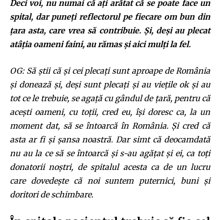
Deci voi, nu numai că ați arătat că se poate face un
spital, dar puneți reflectorul pe fiecare om bun din
țara asta, care vrea să contribuie. Și, deși au plecat
atâția oameni faini, au rămas și aici mulți la fel.
OG: Să știi că și cei plecați sunt aproape de România
și donează și, deși sunt plecați și au viețile ok și au
tot ce le trebuie, se agață cu gândul de țară, pentru că
acești oameni, cu toții, cred eu, își doresc ca, la un
moment dat, să se întoarcă în România. Și cred că
asta ar fi și șansa noastră. Dar simt că deocamdată
nu au la ce să se întoarcă și s-au agățat și ei, ca toți
donatorii noștri, de spitalul acesta ca de un lucru
care dovedește că noi suntem puternici, buni și
doritori de schimbare.