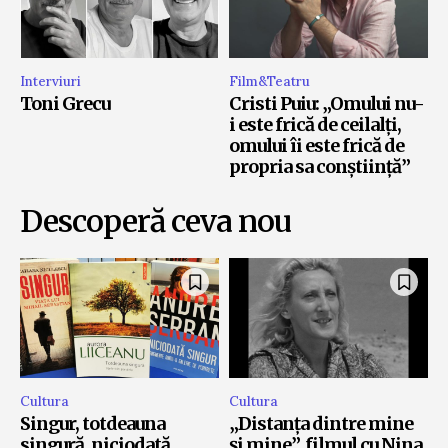
Interviuri
Film&Teatru
Toni Grecu
Cristi Puiu: „Omului nu-
i este frică de ceilalți,
omului îi este frică de
propria sa conștiință”
Descoperă ceva nou
Cultura
Cultura
Singur, totdeauna
„Distanța dintre mine
singură, niciodată
și mine”, filmul cu Nina