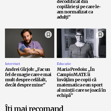
decodificat din
copilărie și pe care le-
am normalizat ca
adulți”
Interviuri
Educatie
Andrei Gîrjob: „Fac un
Maria Predoiu: „În
fel de magie care e mai
CampioMATE îi
mult despre celălalt,
învățăm pe copii că
decât despre mine”
matematica e un sport
al minții care se joacă în
echipă”
Îți mai recomand