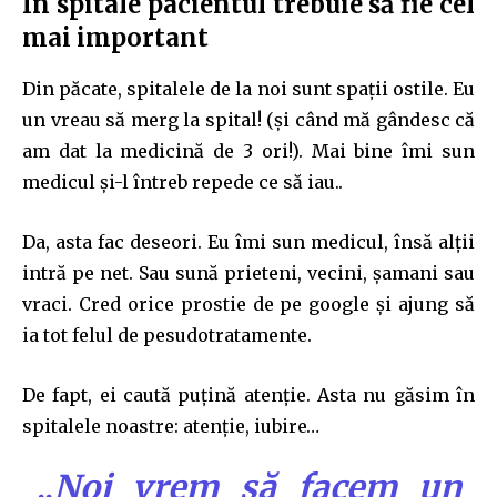
În spitale pacientul trebuie să fie cel
mai important
Din păcate, spitalele de la noi sunt spații ostile. Eu
un vreau să merg la spital! (și când mă gândesc că
am dat la medicină de 3 ori!). Mai bine îmi sun
medicul și-l întreb repede ce să iau..
Da, asta fac deseori. Eu îmi sun medicul, însă alții
intră pe net. Sau sună prieteni, vecini, șamani sau
vraci. Cred orice prostie de pe google și ajung să
ia tot felul de pesudotratamente.
De fapt, ei caută puțină atenție. Asta nu găsim în
spitalele noastre: atenție, iubire…
„Noi vrem să facem un