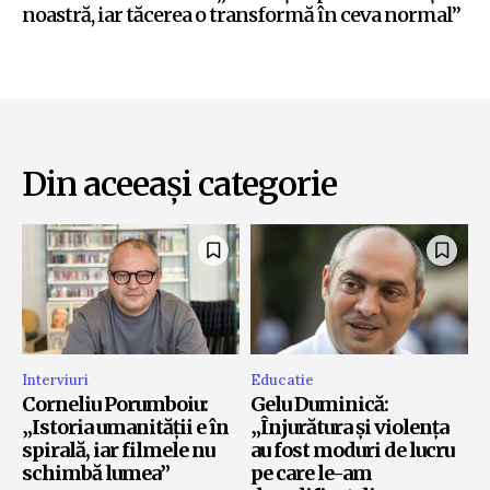
noastră, iar tăcerea o transformă în ceva normal”
Din aceeași categorie
Interviuri
Educatie
Corneliu Porumboiu:
Gelu Duminică:
„Istoria umanității e în
„Înjurătura și violența
spirală, iar filmele nu
au fost moduri de lucru
schimbă lumea”
pe care le-am