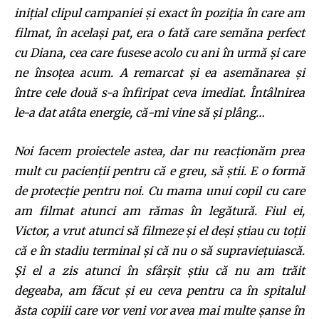
inițial clipul campaniei și exact în poziția în care am
filmat, în același pat, era o fată care semăna perfect
cu Diana, cea care fusese acolo cu ani în urmă și care
ne însoțea acum. A remarcat și ea asemănarea și
între cele două s-a înfiripat ceva imediat. Întâlnirea
le-a dat atâta energie, că-mi vine să și plâng…
Noi facem proiectele astea, dar nu reacționăm prea
mult cu pacienții pentru că e greu, să știi. E o formă
de protecție pentru noi. Cu mama unui copil cu care
am filmat atunci am rămas în legătură. Fiul ei,
Victor, a vrut atunci să filmeze și el deși știau cu toții
că e în stadiu terminal și că nu o să supraviețuiască.
Și el a zis atunci în sfârșit știu că nu am trăit
degeaba, am făcut și eu ceva pentru ca în spitalul
ăsta copiii care vor veni vor avea mai multe șanse în