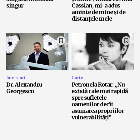
singur
Cassian, mi-a adus
aminte de mine și de
distanțele mele
Interviuri
Carte
Dr. Alexandru
Petronela Rotar: „Nu
Georgescu
există cale mai rapidă
spre sufletele
oamenilor decît
asumarea propriilor
vulnerabilități”