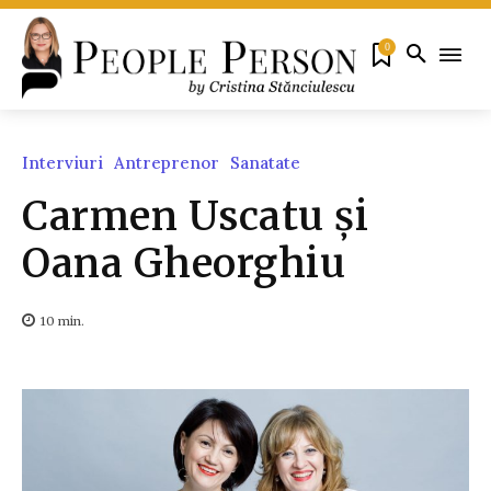
0
Interviuri
Antreprenor
Sanatate
Carmen Uscatu și
Oana Gheorghiu
10
min.