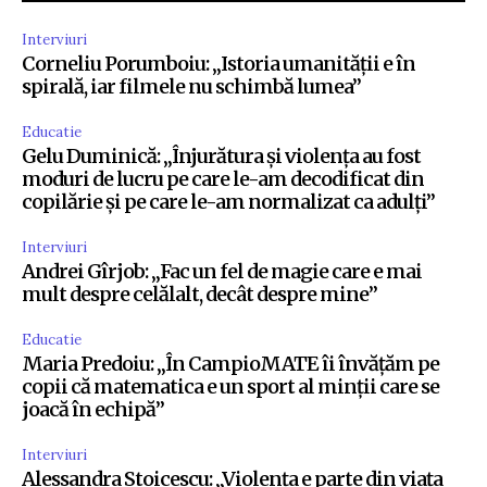
Interviuri
Corneliu Porumboiu: „Istoria umanității e în
spirală, iar filmele nu schimbă lumea”
Educatie
Gelu Duminică: „Înjurătura și violența au fost
moduri de lucru pe care le-am decodificat din
copilărie și pe care le-am normalizat ca adulți”
Interviuri
Andrei Gîrjob: „Fac un fel de magie care e mai
mult despre celălalt, decât despre mine”
Educatie
Maria Predoiu: „În CampioMATE îi învățăm pe
copii că matematica e un sport al minții care se
joacă în echipă”
Interviuri
Alessandra Stoicescu: „Violența e parte din viața