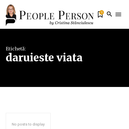
0
Etichetă:
daruieste viata
No posts to display