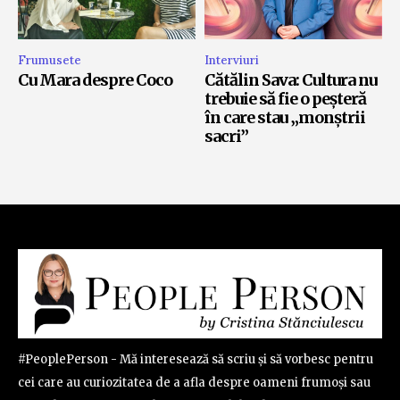
Frumusete
Interviuri
Cu Mara despre Coco
Cătălin Sava: Cultura nu
trebuie să fie o peșteră
în care stau „monștrii
sacri”
#PeoplePerson - Mă interesează să scriu și să vorbesc pentru
cei care au curiozitatea de a afla despre oameni frumoși sau