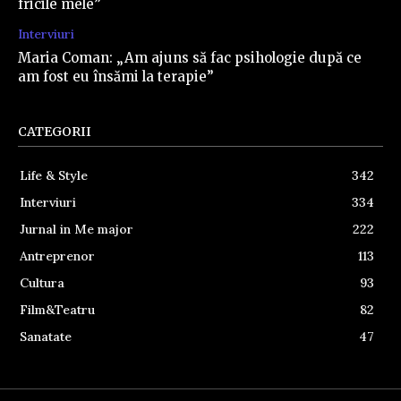
fricile mele”
Interviuri
Maria Coman: „Am ajuns să fac psihologie după ce
am fost eu însămi la terapie”
CATEGORII
Life & Style
342
Interviuri
334
Jurnal in Me major
222
Antreprenor
113
Cultura
93
Film&Teatru
82
Sanatate
47