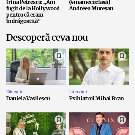
Irina Petrescu: „Am
(#mamecuclasă)
fugit de la Hollywood
Andreea Mureșan
pentru că eram
îndrăgostită”
Descoperă ceva nou
Educatie
Interviuri
Daniela Vasilescu
Psihiatrul Mihai Bran