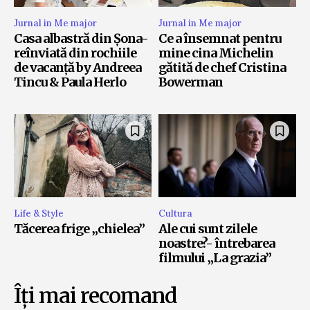
Jurnal in Me major
Jurnal in Me major
Casa albastră din Șona-
Ce a însemnat pentru
reînviată din rochiile
mine cina Michelin
de vacanță by Andreea
gătită de chef Cristina
Tincu & Paula Herlo
Bowerman
Life & Style
Cultura
Tăcerea frige „chielea”
Ale cui sunt zilele
noastre?- întrebarea
filmului „La grazia”
Îți mai recomand