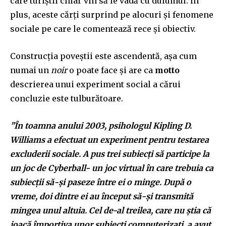
care turiștii chiar vin să le vadă cu duiumul. În
plus, aceste cărți surprind pe alocuri și fenomene
sociale pe care le comentează rece și obiectiv.
Construcția poveștii este ascendentă, așa cum
numai un
noir
o poate face și are ca
motto
descrierea unui experiment social a cărui
concluzie este tulburătoare.
”În toamna anului 2003, psihologul Kipling D.
Williams a efectuat un experiment pentru testarea
excluderii sociale. A pus trei subiecți să participe la
un joc de Cyberball- un joc virtual în care trebuia ca
subiecții să-și paseze între ei o minge. După o
vreme, doi dintre ei au început să-și transmită
mingea unul altuia. Cel de-al treilea, care nu știa că
joacă împortiva unor subiecți computerizați, a avut