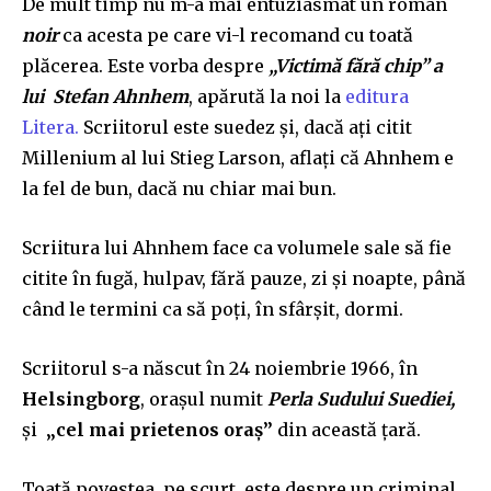
De mult timp nu m-a mai entuziasmat un roman
noir
ca acesta pe care vi-l recomand cu toată
plăcerea. Este vorba despre
„Victimă fără chip” a
lui Stefan Ahnhem
, apărută la noi la
editura
Litera.
Scriitorul este suedez și, dacă ați citit
Millenium al lui Stieg Larson, aflați că Ahnhem e
la fel de bun, dacă nu chiar mai bun.
Scriitura lui Ahnhem face ca volumele sale să fie
citite în fugă, hulpav, fără pauze, zi și noapte, până
când le termini ca să poți, în sfârșit, dormi.
Scriitorul s-a născut în 24 noiembrie 1966, în
Helsingborg
, orașul numit
Perla Sudului Suediei,
și
„cel mai prietenos oraș”
din această țară.
Toată povestea, pe scurt, este despre un criminal