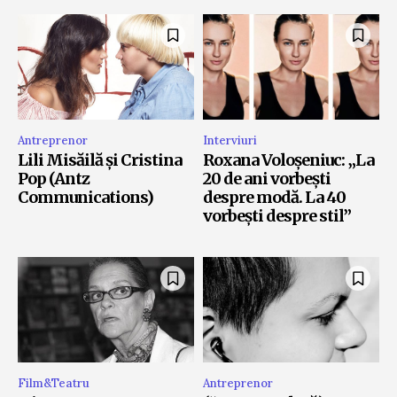
Antreprenor
Interviuri
Lili Misăilă și Cristina
Roxana Voloșeniuc: „La
Pop (Antz
20 de ani vorbești
Communications)
despre modă. La 40
vorbești despre stil”
Film&Teatru
Antreprenor