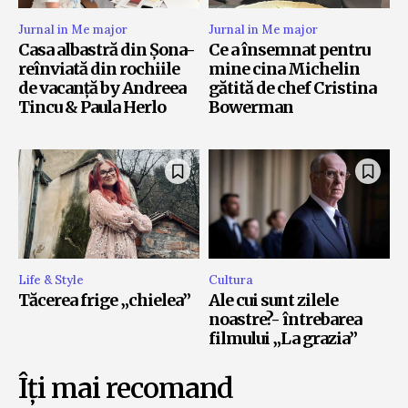
Jurnal in Me major
Jurnal in Me major
Casa albastră din Șona-
Ce a însemnat pentru
reînviată din rochiile
mine cina Michelin
de vacanță by Andreea
gătită de chef Cristina
Tincu & Paula Herlo
Bowerman
Life & Style
Cultura
Tăcerea frige „chielea”
Ale cui sunt zilele
noastre?- întrebarea
filmului „La grazia”
Îți mai recomand