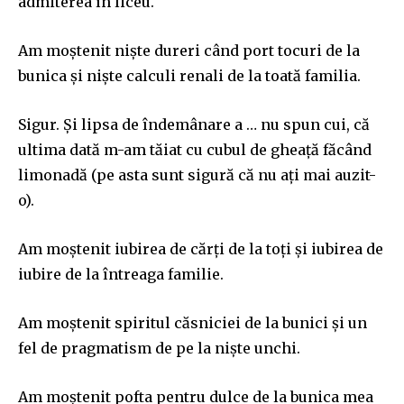
admiterea în
l
i
ceu
.
Am moștenit niște dureri
c
â
nd
port tocuri de la
bunica și niște calculi renali de la toată familia.
Sigur. Și lipsa de îndemânare a … nu spun cui, că
ultima dată m-am tăiat cu cubul de gheață
f
ă
c
â
nd
limonadă (pe asta
sunt sigură că
nu ați mai auzit-
o).
Am moștenit iubirea de cărți de la toți și iubirea de
iubire de la întreaga familie.
Am moștenit spiritul căsniciei de la bunici și un
fel de pragmatism de pe la niște unchi.
Am moștenit pofta pentru dulce de la bunica mea