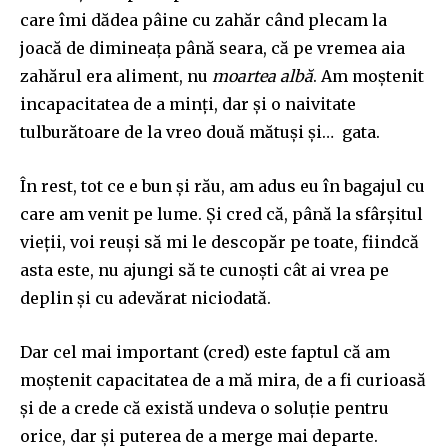
care îmi
d
ă
dea
pâine cu zahăr
c
â
nd
plecam la
joacă de
diminea
ț
a
p
ână seara, că pe vremea aia
zahărul era aliment, nu
moartea
albă
. Am moștenit
incapac
i
tatea
de a minți, dar și o naivitate
tulburătoare de la
vreo două mătuși
și… gata.
În rest, tot ce e bun și
r
ă
u
, am adu
s
eu în bagajul cu
care am
ve
n
it
pe lume. Și cred că, până
la
sf
â
rșitul
vieții, voi reuși să mi le descopăr pe toate, fiindcă
asta este, nu ajungi să te
cuno
ș
ti
c
â
t
ai vrea pe
deplin și cu adevărat niciodată.
Dar cel mai
imp
o
rtant (cred)
este faptul că am
moștenit capacitatea de a mă mira, de a fi curioasă
și de a crede c
ă
exist
ă
undeva o soluție pentru
orice
, dar
și puterea de a merge mai departe.