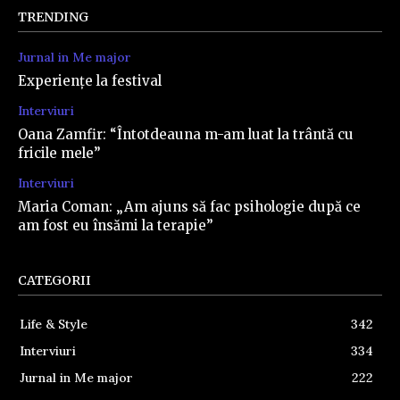
TRENDING
Jurnal in Me major
Experiențe la festival
Interviuri
Oana Zamfir: “Întotdeauna m-am luat la trântă cu
fricile mele”
Interviuri
Maria Coman: „Am ajuns să fac psihologie după ce
am fost eu însămi la terapie”
CATEGORII
Life & Style
342
Interviuri
334
Jurnal in Me major
222