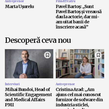
Antreprenor
Film&Teatru
Marta Ușurelu
Pavel Bartoș: „Sunt
Pavel Bartoș și vreau să
dau la actorie, dar mi-
am uitat banii de
înscriere acasă”
Descoperă ceva nou
Interviuri
Antreprenor
Mihai Bundoi, Head of
Cristina Arad: „Am
Scientific Engagement
ajuns cel mai cunoscut
and Medical Affairs
furnizor de sofware din
PMI
industria sticlei,