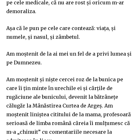
pe cele medicale, că nu are rost și oricum m-ar
demoraliza.
Așa
c
ă
le pu
n
pe cele
care
contează:
viața, și
numele, și nasul, și zâmbetul.
Am moștenit
de l
a a
i mei
un fel de a privi lumea și
pe
Dumn
e
zeu
.
Am
moște
n
it
și niște cercei roz de la bunica pe
care
î
i țin minte în urechile ei și cărțile de
rugăciune ale bunicului,
deve
n
it
la
bătrâneț
e
călugăr la
M
â
n
ă
stirea
Curt
e
a
de Argeș. Am
moștenit liniștea cititului de la mama, profesoară
serioas
ă
de limba română căreia îi mulțumesc că
m-a
„
chinuit
”
cu comentariile necesare la