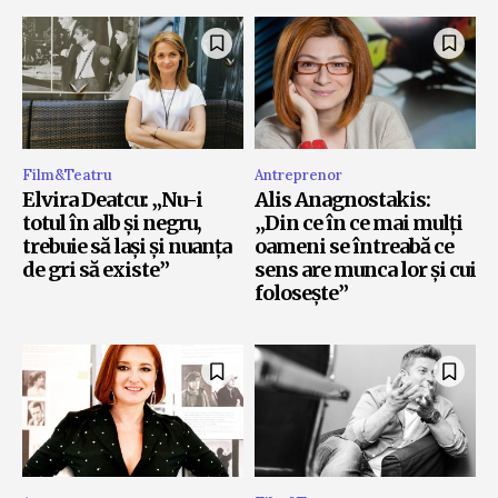
Film&Teatru
Antreprenor
Elvira Deatcu: „Nu-i
Alis Anagnostakis:
totul în alb și negru,
„Din ce în ce mai mulți
trebuie să lași și nuanța
oameni se întreabă ce
de gri să existe”
sens are munca lor și cui
folosește”