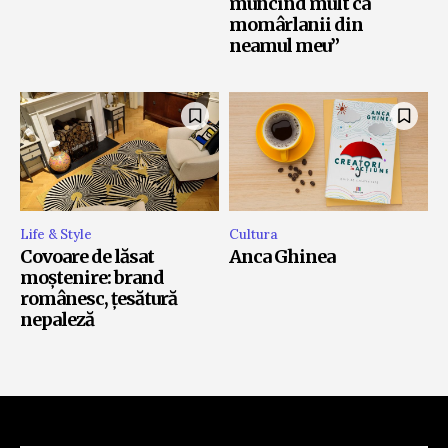
muncind mult ca
momârlanii din
neamul meu”
Life & Style
Cultura
Covoare de lăsat
Anca Ghinea
moștenire: brand
românesc, țesătură
nepaleză