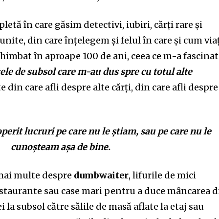
tă în care găsim detectivi, iubiri, cărți rare și
unite,
din
care în
ț
elegem
și
felul î
n
care și cum via
schimb
at
în ap
r
oa
p
e 100 de ani, ceea ce m-a fascinat
ele de subsol care m-au dus spre cu totul alte
e din care afli despre alte cărți, din care afli despre
o
p
erit lu
c
ruri pe care nu le știam, sau pe care nu le
cunoșteam așa de bine.
 mai multe despre
dumbwaiter
, lifu
r
ile de mici
estaurante sau case mari pentru a duce mâncarea d
i la subsol către sălile de masă aflate la etaj sau