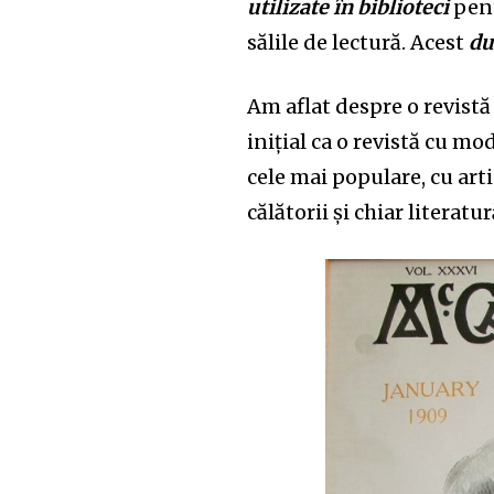
utilizate în biblioteci
pent
sălile de lectură. Acest
du
Am aflat despre o revist
i
nițial ca o revistă cu mo
cele m
ai
populare, cu arti
călăt
o
rii și chiar literatur