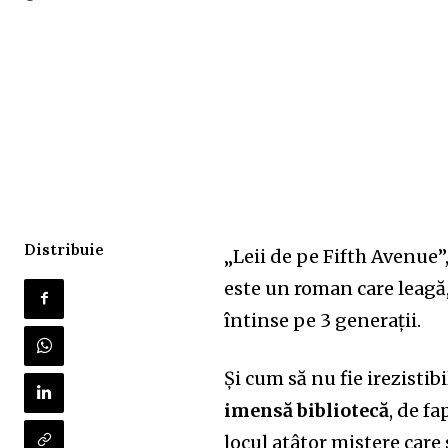
Distribuie
„Leii de pe Fifth Avenue
”
este un roman care
l
eagă,
întinse pe 3 generații.
Și cum să nu fie irezistib
imensă bibliotecă
, de f
locul atâtor mistere
care 