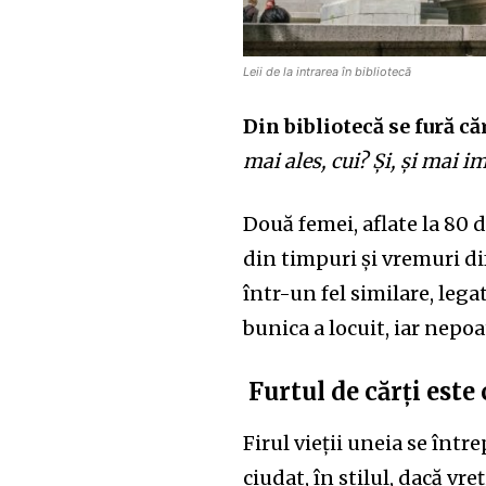
Leii de la intrarea în bibliotecă
Din bibliotecă se fură c
ă
mai ales, cui? Și, și
mai
i
Două femei, aflate la 80 
din tim
p
uri și vremuri di
într-un fel similare,
legat
bunica a locuit, iar nepoa
Furt
ul
de cărți este 
Firul vieții uneia se într
ciudat
,
în stilul, dacă vre