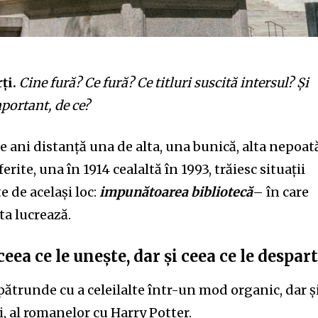
rți.
Cine fură? Ce fură? Ce titluri suscită intersul?
Ș
i
m
p
ort
a
nt, de ce?
de ani distanț
ă
una de alta, una bunică, alta nepoat
ferite, una în 1914 cealalt
ă
în 1993, trăiesc situa
ț
ii
e de același loc:
impunătoarea bibliotecă
– în care
ta lucrează.
ceea ce le unește, dar și ceea ce le despart
epăt
r
unde cu a
celeilalte într-u
n
mod
organic, dar ș
ți, al romanelor
cu
H
arry Potter.