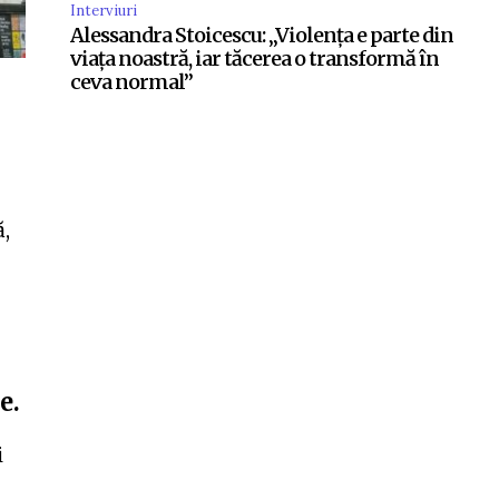
Interviuri
Alessandra Stoicescu: „Violența e parte din
viața noastră, iar tăcerea o transformă în
ceva normal”
ă,
e.
i