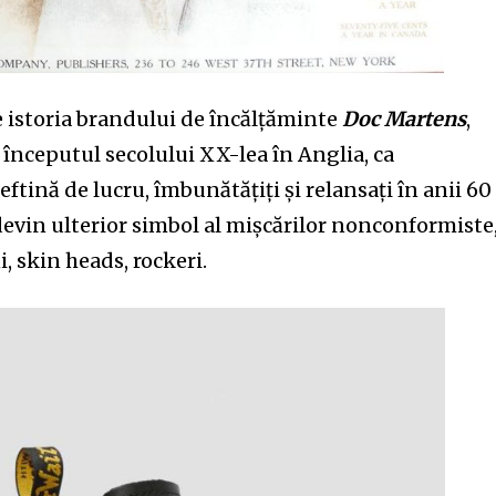
 istoria
brandului de înc
ă
lț
ă
minte
Doc Martens
,
 înce
p
utul secolului XX-lea în Anglia, ca
ieftină d
e
lucru, îmbunătățiți și relansa
ț
i în anii 60
 devin ulterior simbol al mișcărilor nonconformiste
n
i, skin heads, rockeri.