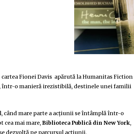
,
car
t
ea Fionei
D
avis apărută la Humanitas Fiction
 într-o manieră irezistibilă, destinele unei familii
il, când mare parte a acțiu
n
ii se înt
â
mplă într-o
apt cea m
ai
mare,
B
iblioteca
P
ublică din
N
ew York
,
se dezvoltă pe parcursul acțiunii.