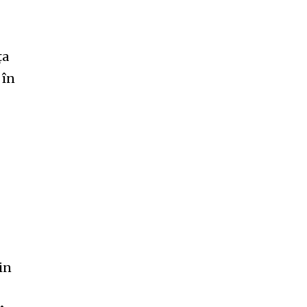
ța
 în
in