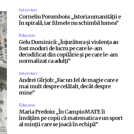
Interviuri
Corneliu Porumboiu: „Istoria umanității e
în spirală, iar filmele nu schimbă lumea”
Educatie
Gelu Duminică: „Înjurătura și violența au
fost moduri de lucru pe care le-am
decodificat din copilărie și pe care le-am
normalizat ca adulți”
Interviuri
Andrei Gîrjob: „Fac un fel de magie care e
mai mult despre celălalt, decât despre
mine”
Educatie
Maria Predoiu: „În CampioMATE îi
învățăm pe copii că matematica e un sport
al minții care se joacă în echipă”