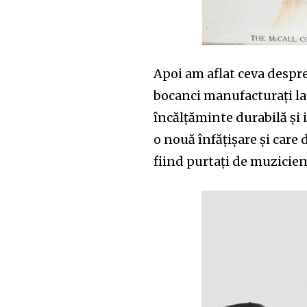
Apoi am aflat ceva despre
bocanci manufacturați la
încălțăminte durabilă și 
o nouă înf
ă
ț
i
șare și care
fiind purtați de muzicie