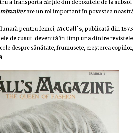
ru a trans
p
orta cărțile din depozitele de la subsol
mbwaiter
are un rol important în povestea noastr
ă lunară pentru femei,
McCall
`
s
,
publica
t
ă din 1873
dele de cusut, deve
n
ită
în timp
una dintre revistel
cole despre sănătate, frumusețe, creșterea copiilor
ă.