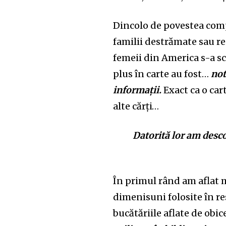
Dincolo de povestea comple
familii destr
ă
mate sau re
femeii din America s-a 
plus
în carte
au f
o
st…
not
informații.
Exact ca o cart
alte cărți…
Datorită lor am des
c
În primul rând am aflat
dimenisuni folosite în r
bucătăriile aflate de obice