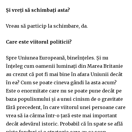
Și vreți să schimbați asta?
Vreau să particip la schimbare, da.
Care este viitorul politicii?
Spre Uniunea Europeană, bineînțeles. Și nu
înțeleg cum oamenii luminați din Marea Britanie
au crezut că pot fi mai bine în afara Uniunii decât
în ea? Cum se poate cineva gândi la asta acum?
Este o enormitate care nu se poate pune decât pe
baza populismului și a unui cinism de o gravitate
fără precedent, în care viitorul unei persoane care
vrea să ia cârma într-o țară este mai important
decât adevărul istoric. Probabil că în spate se află
niște fonduri și o strategie care au ca scop