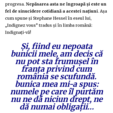
progresa.
Nepăsarea asta ne îngroapă și este un
fel de sinucidere cotidiană a acestei națiuni
. Așa
cum spune și Stephane Hessel în eseul lui,
„Indignez vous” tradus și în limba română:
Indignați-vă!
Și, fiind eu nepoata
bunicii mele, am decis că
nu pot sta frumușel în
franța privind cum
românia se scufundă.
bunica mea mi-a spus:
numele pe care îl purtăm
nu ne dă niciun drept, ne
dă numai obligații…