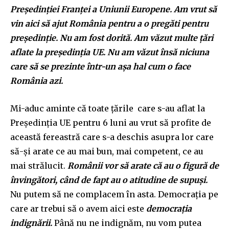
Președinției Franței a Uniunii Europene. Am vrut să
vin aici să ajut România pentru a o pregăti pentru
președinție. Nu am fost dorită. Am văzut multe țări
aflate la președinția UE. Nu am văzut însă niciuna
care să se prezinte într-un așa hal cum o face
România azi.
Mi-aduc aminte că toate țările care s-au aflat la
Președinția UE pentru 6 luni au vrut să profite de
această fereastră care s-a deschis asupra lor care
să-și arate ce au mai bun, mai competent, ce au
mai strălucit.
Românii vor să arate că au o figură de
învingători, când de fapt au o atitudine de supuși.
Nu putem să ne complacem în asta. Democrația pe
care ar trebui să o avem aici este
democrația
indignării.
Până nu ne indignăm, nu vom putea