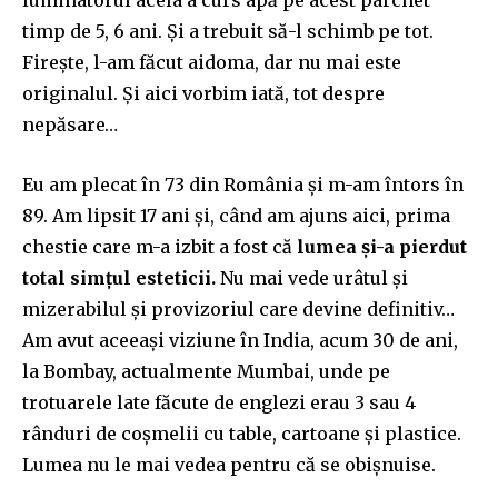
timp de 5, 6 ani. Și a trebuit să-l schimb pe tot.
Firește, l-am făcut aidoma, dar nu mai este
originalul. Și aici vorbim iată, tot despre
nepăsare…
Eu am plecat în 73 din România și m-am întors în
89. Am lipsit 17 ani și, când am ajuns aici, prima
chestie care m-a izbit a fost că
lumea și-a pierdut
total simțul esteticii.
Nu mai vede urâtul și
mizerabilul și provizoriul care devine definitiv…
Am avut aceeași viziune în India, acum 30 de ani,
la Bombay, actualmente Mumbai, unde pe
trotuarele late făcute de englezi erau 3 sau 4
rânduri de coșmelii cu table, cartoane și plastice.
Lumea nu le mai vedea pentru că se obișnuise.