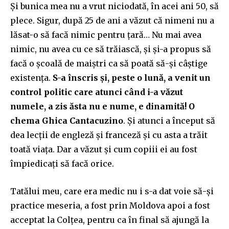
Și bunica mea nu a vrut niciodată, în acei ani 50, să
plece. Sigur, după 25 de ani a văzut că nimeni nu a
lăsat-o să facă nimic pentru țară… Nu mai avea
nimic, nu avea cu ce să trăiască, și și-a propus să
facă o școală de maiștri ca să poată să-și câștige
existența.
S-a înscris și, peste o lună, a venit un
control politic care atunci când i-a văzut
numele, a zis ăsta nu e nume, e dinamită! O
chema Ghica Cantacuzino
. Și atunci a început să
dea lecții de engleză și franceză și cu asta a trăit
toată viața. Dar a văzut și cum copiii ei au fost
împiedicați să facă orice.
Tatălui meu, care era medic nu i s-a dat voie să-și
practice meseria, a fost prin Moldova apoi a fost
acceptat la Colțea, pentru ca în final să ajungă la