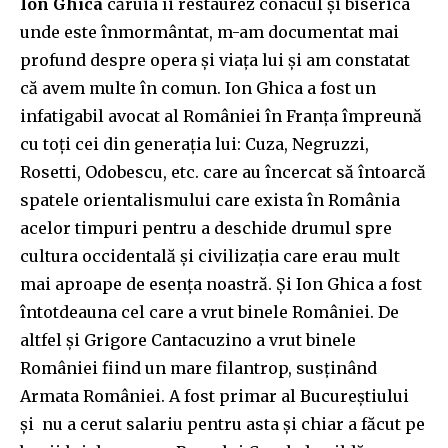
Ion Ghica
căruia îi restaurez conacul și biserica
unde este înmormântat, m-am documentat mai
profund despre opera și viața lui și am constatat
că avem multe în comun. Ion Ghica a fost un
infatigabil avocat al României în Franța împreună
cu toți cei din generația lui: Cuza, Negruzzi,
Rosetti, Odobescu, etc. care au încercat să întoarcă
spatele orientalismului care exista în România
acelor timpuri pentru a deschide drumul spre
cultura occidentală și civilizația care erau mult
mai aproape de esența noastră. Și Ion Ghica a fost
întotdeauna cel care a vrut binele României. De
altfel și Grigore Cantacuzino a vrut binele
României fiind un mare filantrop, susținând
Armata României. A fost primar al Bucureștiului
și nu a cerut salariu pentru asta și chiar a făcut pe