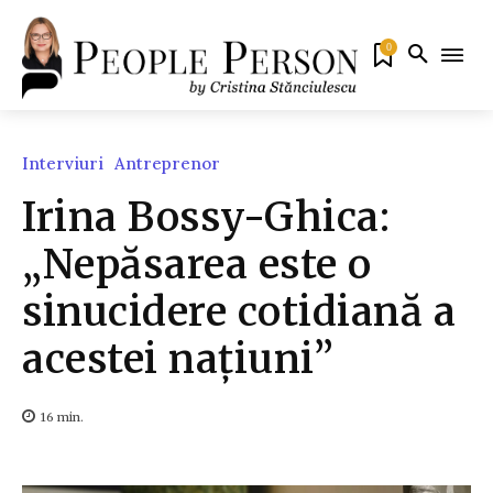
0
Interviuri
Antreprenor
Irina Bossy-Ghica:
„Nepăsarea este o
sinucidere cotidiană a
acestei națiuni”
16
min.