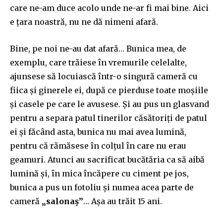
care ne-am duce acolo unde ne-ar fi mai bine. Aici
e țara noastră, nu ne dă nimeni afară.
Bine, pe noi ne-au dat afară… Bunica mea, de
exemplu, care trăiese în vremurile celelalte,
ajunsese să locuiască într-o singură cameră cu
fiica și ginerele ei, după ce pierduse toate moșiile
și casele pe care le avusese. Și au pus un glasvand
pentru a separa patul tinerilor căsătoriți de patul
ei și făcând asta, bunica nu mai avea lumină,
pentru că rămăsese în colțul în care nu erau
geamuri. Atunci au sacrificat bucătăria ca să aibă
lumină și, în mica încăpere cu ciment pe jos,
bunica a pus un fotoliu și numea acea parte de
cameră
„salonaș”
… Așa au trăit 15 ani.