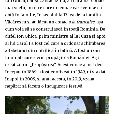
Ion Ghica, dar și Cantacuzino, au dărâmat conace
mai vechi, printre care un conac care venise ca
dotă în familie, în secolul la 17 lea de la familia
Văcărescu și au făcut un conac
a la francaise,
așa
cum voia să se construiască în toată Romînia. De
altfel Ion Ghica, prim ministru al lui Cuza și apoi
al lui Carol I a fost cel care a ordonat schimbarea
alfabetului din chirilică în latină. A fost un om
luminat, care a vrut propășirea României. A și
creat ziarul „Propășirea”. Acest conac a fost deci
început în 1869, a fost confiscat în 1949, ni s-a dat
înapoi în 2009, și anul acesta, în 2019, vreau
nepărat să facem o inaugurare festivă.