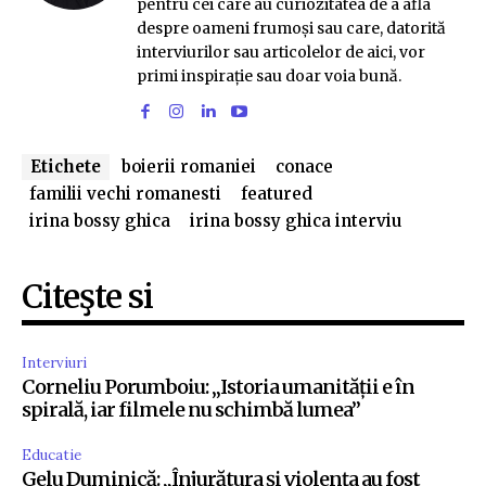
pentru cei care au curiozitatea de a afla
despre oameni frumoși sau care, datorită
interviurilor sau articolelor de aici, vor
primi inspirație sau doar voia bună.
Etichete
boierii romaniei
conace
familii vechi romanesti
featured
irina bossy ghica
irina bossy ghica interviu
Citeşte si
Interviuri
Corneliu Porumboiu: „Istoria umanității e în
spirală, iar filmele nu schimbă lumea”
Educatie
Gelu Duminică: „Înjurătura și violența au fost