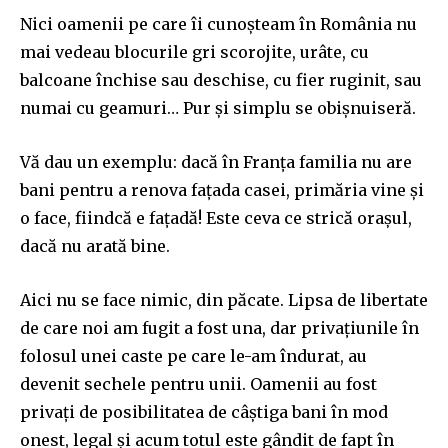
Nici oamenii pe care îi cunoșteam în România nu
mai vedeau blocurile gri scorojite, urâte, cu
balcoane închise sau deschise, cu fier ruginit, sau
numai cu geamuri… Pur și simplu se obișnuiseră.
Vă dau un exemplu: dacă în Franța familia nu are
bani pentru a renova fațada casei, primăria vine și
o face, fiindcă e fațadă! Este ceva ce strică orașul,
dacă nu arată bine.
Aici nu se face nimic, din păcate. Lipsa de libertate
de care noi am fugit a fost una, dar privațiunile în
folosul unei caste pe care le-am îndurat, au
devenit sechele pentru unii. Oamenii au fost
privați de posibilitatea de câștiga bani în mod
onest, legal și acum totul este gândit de fapt în