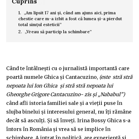
Cuprins
[.]
„Am lipsit 17 ani și, când am ajuns aici, prima
chestie care m-a izbit a fost că lumea și-a pierdut
total simțul esteticii”
„Vreau să particip la schimbare”
Când te întâlnești cu o jurnalistă importantă care
poartă numele Ghica și Cantacuzino,
(este stră stră
nepoata lui Ion Ghica și stră stră nepoata lui
Gheorghe Grigore Cantacuzino- zis și „Nababul”)
când afli istoria familiei sale și a vieții puse în
slujba binelui și interesului general, nu îți rămâne
decât să asculți. Și să înveți. Irina Bossy Ghica s-a
întors în România și vrea să se implice în
schimbare. A intrat în politică, are experiență și