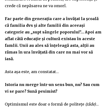
crede că nepăsarea ne va omorî.
Fac parte din
generația care a învățat la școală
că familia dvs și alte familii din aceeași
categorie au „supt sângele poporului”…
Apoi am
aflat câtă educație și cultură existau în aceste
famlii. Unii au ales să înțeleagă asta, alții au
rămas în ura învățată din care nu mai vor să
iasă.
Asta așa este, am constatat…
Istoria nu merge într-un sens bun, nu? Sau cum
vi se pare? Sună pesimist?
Optimismul este doar o formă de politețe
(râde)
…