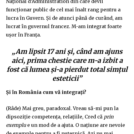
Național d’Administration din care devii
funcționar public de cel mai înalt rang pentru a
lucra în Guvern. Și de atunci până de curând, am
lucrat în guvernul francez. M-am integrat foarte
ușor în Franța.
„Am lipsit 17 ani și, când am ajuns
aici, prima chestie care m-a izbit a
fost că lumea și-a pierdut total simțul
esteticii”
Și în România cum vă integrați?
(Râde) Mai greu, paradoxal. Vreau să-mi pun la
dipsoziție competența, relațiile, Cred că
prin
exemplu
e un mod de a ajuta. O națiune are nevoie
de exemple pentru a fi puternică. Azi nu mai