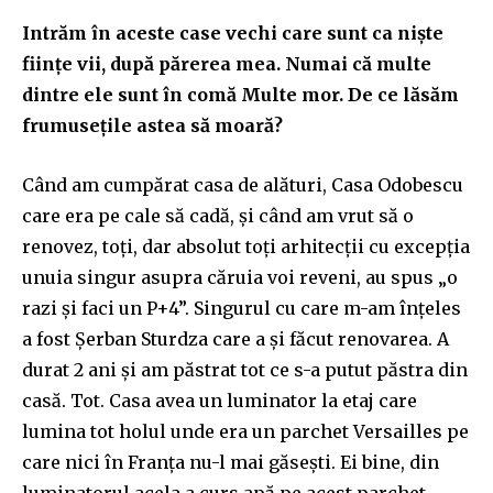
Intrăm în aceste case vechi care sunt ca niște
ființe vii, după părerea mea. Numai că multe
dintre ele sunt în comă Multe mor. De ce lăsăm
frumusețile astea să moară?
Când am cumpărat casa de alături, Casa Odobescu
care era pe cale să cadă, și când am vrut să o
renovez, toți, dar absolut toți arhitecții cu excepția
unuia singur asupra căruia voi reveni, au spus „o
razi și faci un P+4”. Singurul cu care m-am înțeles
a fost Șerban Sturdza care a și făcut renovarea. A
durat 2 ani și am păstrat tot ce s-a putut păstra din
casă. Tot. Casa avea un luminator la etaj care
lumina tot holul unde era un parchet Versailles pe
care nici în Franța nu-l mai găsești. Ei bine, din
luminatorul acela a curs apă pe acest parchet