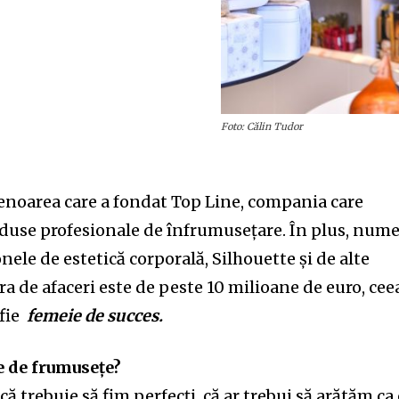
Foto: Călin Tudor
enoarea care a fondat Top Line, compania care
duse profesionale de înfrumusețare. În plus, nume
nele de estetică corporală, Silhouette și de alte
ra de afaceri este de peste 10 milioane de euro, cee
 fie
femeie de succes.
e de frumusețe?
ă trebuie să fim perfecți, că ar trebui să arătăm ca