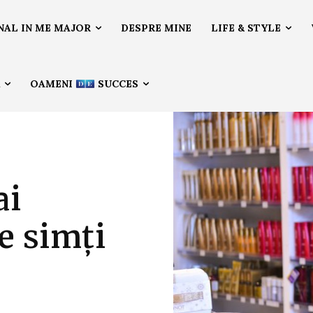
NAL IN ME MAJOR
DESPRE MINE
LIFE & STYLE
Ă
OAMENI
SUCCES
ai
e simți