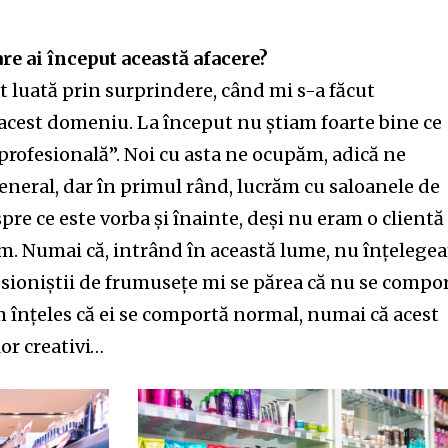
are ai început această afacere?
 luată prin surprindere, când mi s-a făcut
 acest domeniu. La început nu știam foarte bine ce
ofesională”. Noi cu asta ne ocupăm, adică ne
neral, dar în primul rând, lucrăm cu saloanele de
re ce este vorba și înainte, deși nu eram o clientă
am. Numai că, intrând în această lume, nu înțelege
esioniștii de frumusețe mi se părea că nu se compo
 înțeles că ei se comportă normal, numai că acest
lor creativi…