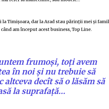
 la Timișoara, dar la Arad stau părinții mei și famil
când am început acest business, Top Line.
suntem frumoși, toți avem
a în noi și nu trebuie să
 altceva decît să o lăsăm să
asă la suprafață…