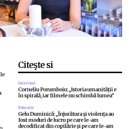
Citeşte si
le
Interviuri
Corneliu Porumboiu: „Istoria umanității e
a
în spirală, iar filmele nu schimbă lumea”
Educatie
Gelu Duminică: „Înjurătura și violența au
fost moduri de lucru pe care le-am
decodificat din copilărie și pe care le-am
 o