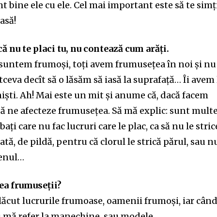
t bine ele cu ele. Cel mai important este să te simț
asă!
ă nu te placi tu, nu contează cum arăți.
 suntem frumoși, toți avem frumusețea în noi și nu
ceva decît să o lăsăm să iasă la suprafață… Îi avem 
iști. Ah! Mai este un mit și anume că, dacă facem
 să ne afecteze frumusețea. Să mă explic: sunt mult
bați care nu fac lucruri care le plac, ca să nu le stric
ă, de pildă, pentru că clorul le strică părul, sau n
tenul…
rea frumuseții?
ăcut lucrurile frumoase, oamenii frumoși, iar cân
 mă refer la manechine, sau modele…