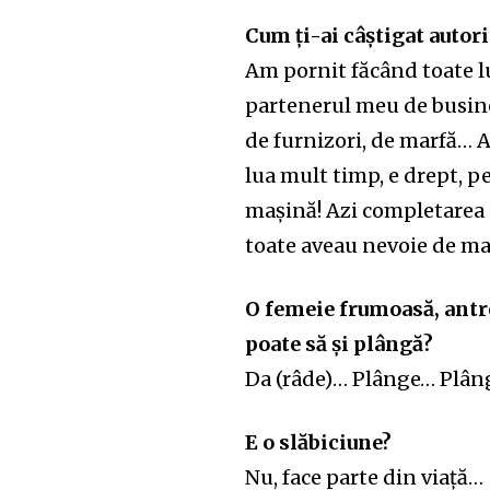
Cum ți-ai câștigat autor
Am pornit făcând toate lu
partenerul meu de busines
de furnizori, de marfă… A
lua mult timp, e drept, p
mașină! Azi completarea 
toate aveau nevoie de m
O femeie frumoasă, antre
poate să și plângă?
Da (râde)… Plânge… Plân
E o slăbiciune?
Nu, face parte din viață…