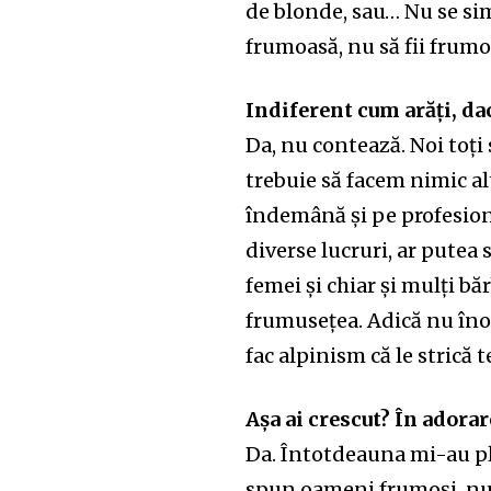
de blonde, sau… Nu se sim
frumoasă, nu să fii frumo
Indiferent cum arăți, dac
Da, nu contează. Noi toți
trebuie să facem nimic alt
îndemână și pe profesion
diverse lucruri, ar putea
femei și chiar și mulți băr
frumusețea. Adică nu înoat
fac alpinism că le strică 
Așa ai crescut? În adora
Da. Întotdeauna mi-au pl
spun oameni frumoși, nu