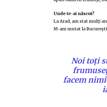
Unde te-ai născut?
La Arad, am stat mulți ani
M-am mutat la București 
Noi toți 
frumusețe
facem nimic
i