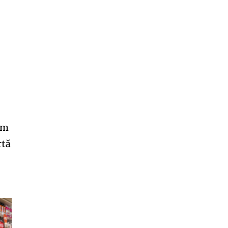
am
rtă