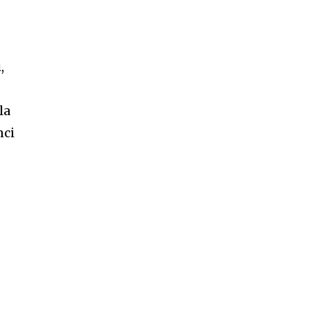
,
la
nci