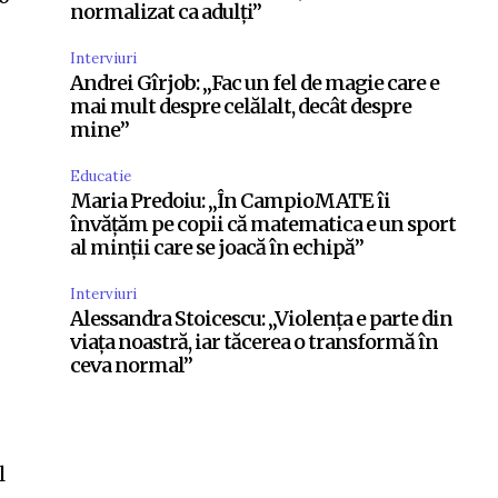
normalizat ca adulți”
Interviuri
Andrei Gîrjob: „Fac un fel de magie care e
mai mult despre celălalt, decât despre
mine”
Educatie
Maria Predoiu: „În CampioMATE îi
învățăm pe copii că matematica e un sport
al minții care se joacă în echipă”
Interviuri
Alessandra Stoicescu: „Violența e parte din
viața noastră, iar tăcerea o transformă în
ceva normal”
l