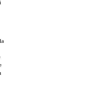
i
la
e
e
u
d