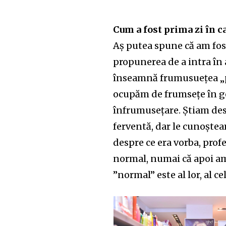
Cum a fost prima zi în c
Aș putea spune că am fost
propunerea de a intra în
înseamnă frumusuețea „pr
ocupăm de frumsețe în ge
înfrumusețare. Știam desp
ferventă, dar le cunoște
despre ce era vorba, prof
normal, numai că apoi am
”normal” este al lor, al ce