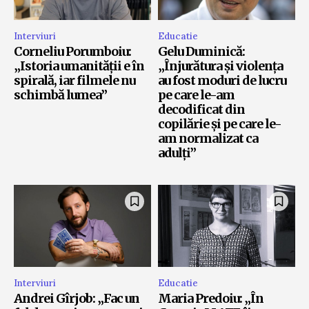
Interviuri
Educatie
Corneliu Porumboiu:
Gelu Duminică:
„Istoria umanității e în
„Înjurătura și violența
spirală, iar filmele nu
au fost moduri de lucru
schimbă lumea”
pe care le-am
decodificat din
copilărie și pe care le-
am normalizat ca
adulți”
Interviuri
Educatie
Andrei Gîrjob: „Fac un
Maria Predoiu: „În