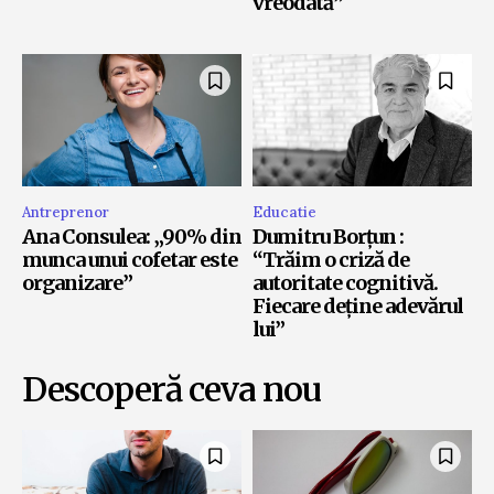
vreodată”
Antreprenor
Educatie
Ana Consulea: „90% din
Dumitru Borțun :
munca unui cofetar este
“Trăim o criză de
organizare”
autoritate cognitivă.
Fiecare deține adevărul
lui”
Descoperă ceva nou