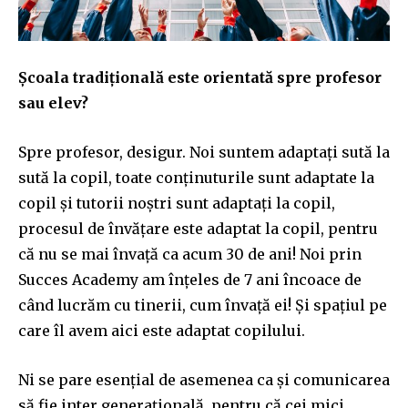
Școala tradițională este orientată spre profesor
sau elev?
Spre profesor, desigur. Noi suntem adaptați sută la
sută la copil, toate conținuturile sunt adaptate la
copil și tutorii noștri sunt adaptați la copil,
procesul de învățare este adaptat la copil, pentru
că nu se mai învață ca acum 30 de ani! Noi prin
Succes Academy am înțeles de 7 ani încoace de
când lucrăm cu tinerii, cum învață ei! Și spațiul pe
care îl avem aici este adaptat copilului.
Ni se pare esențial de asemenea ca și comunicarea
să fie inter generațională, pentru că cei mici