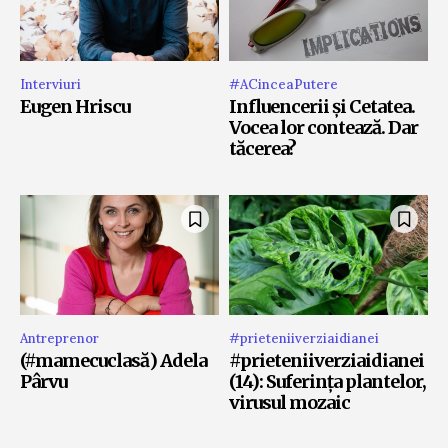
Interviuri
#ACinceaPutere
Eugen Hriscu
Influencerii și Cetatea.
Vocea lor contează. Dar
tăcerea?
Antreprenor
#prieteniiverziaidianei
(#mamecuclasă) Adela
#prieteniiverziaidianei
Pârvu
(14): Suferința plantelor,
virusul mozaic