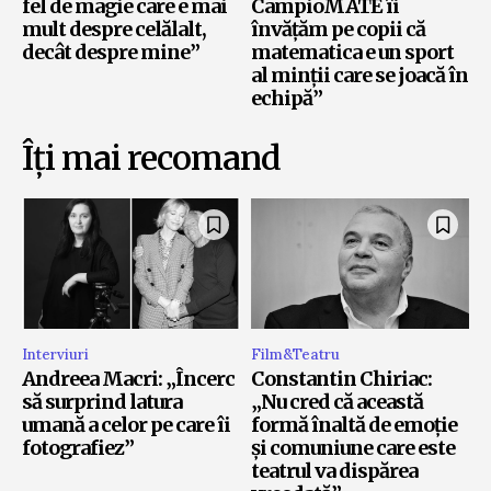
fel de magie care e mai
CampioMATE îi
mult despre celălalt,
învățăm pe copii că
decât despre mine”
matematica e un sport
al minții care se joacă în
echipă”
Îți mai recomand
Interviuri
Film&Teatru
Andreea Macri: „Încerc
Constantin Chiriac:
să surprind latura
„Nu cred că această
umană a celor pe care îi
formă înaltă de emoție
fotografiez”
și comuniune care este
teatrul va dispărea