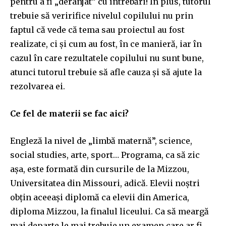
pentru a fi „deranjat” cu întrebări! În plus, tutorul
trebuie să veririfice nivelul copilului nu prin
faptul că vede că tema sau proiectul au fost
realizate, ci și cum au fost, în ce manieră, iar în
cazul în care rezultatele copilului nu sunt bune,
atunci tutorul trebuie să afle cauza și să ajute la
rezolvarea ei.
Ce fel de materii se fac aici?
Engleză la nivel de „limbă maternă”, science,
social studies, arte, sport… Programa, ca să zic
așa, este formată din cursurile de la Mizzou,
Universitatea din Missouri, adică. Elevii noștri
obțin aceeași diplomă ca elevii din America,
diploma Mizzou, la finalul liceului. Ca să meargă
mai departe le mai trebuie un examen care ar fi