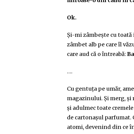
miroase-o din când în c
Ok.
Și-mi zâmbește cu toată 
zâmbet alb pe care îl vă
care aud că o întreabă:
Ba
….
Cu gentuța pe umăr, ameți
magazinului. Și merg, și 
și adulmec toate cremele 
de cartonașul parfumat. C
atomi, devenind din ce în