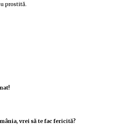
u prostită.
nat!
ânia, vrei să te fac fericită?