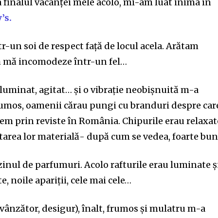
 finalul vacanței mele acolo, mi-am luat inima în
’s.
r-un soi de respect față de locul acela. Arătam
 să mă incomodeze într-un fel…
 luminat, agitat… și o vibrație neobișnuită m-a
rumos, oamenii cărau pungi cu branduri despre car
em prin reviste în România. Chipurile erau relaxat
tarea lor materială- după cum se vedea, foarte bun
inul de parfumuri. Acolo rafturile erau luminate ș
e, noile apariții, cele mai cele…
ânzător, desigur), înalt, frumos și mulatru m-a