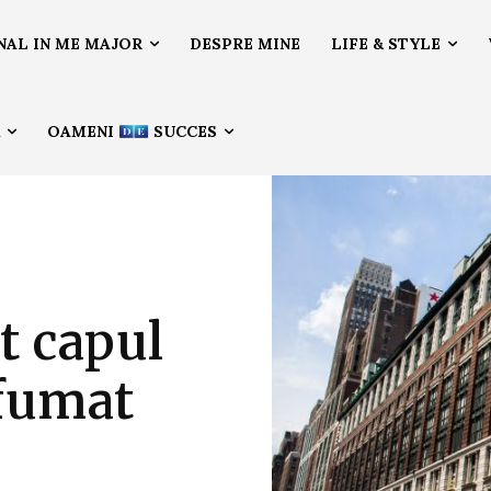
NAL IN ME MAJOR
DESPRE MINE
LIFE & STYLE
Ă
OAMENI
SUCCES
 capul
fumat