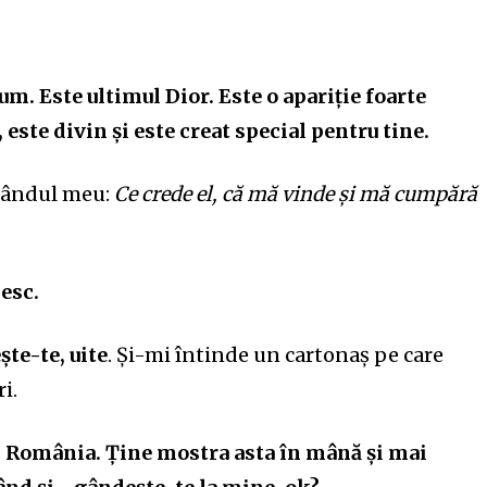
um. Este ultimul Dior. Este o apariție foarte
 este divin și este creat special pentru tine.
 gândul meu:
Ce crede el, că mă vinde și m
ă
cumpără
esc.
ște-te,
uite
. Și-mi întinde un cartonaș pe care
i.
n România. Ține mostra asta în mână și mai