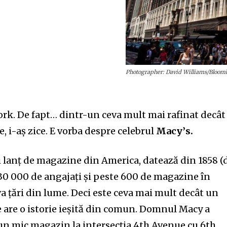
Photographer: David Williams/Bloomb
ork. De fapt… dintr-un ceva mult m
ai
rafinat decât
ie, i-aș zice. E vorba despre celebrul
Macy’
s.
i lanț de magazine din America, datează din 1858 (
e 130 000 de angajați și peste 600 de magazine în
eva țări din lume. Deci este ceva mai mult decât un
e
are
o istorie ie
șită
din comun. Domnul Macy
a
un mic magazin la intersecția 4th Avenue cu 6th