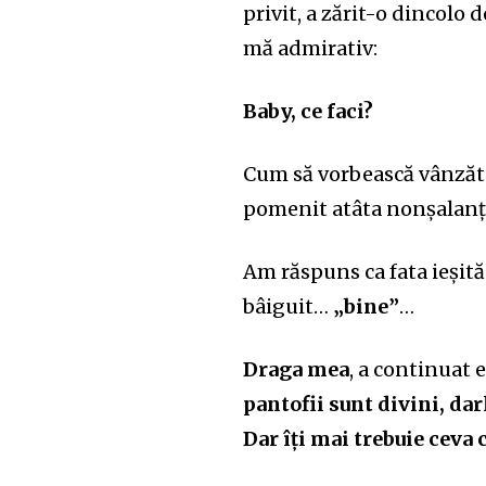
privit, a zărit-o dincolo 
mă admirativ:
Baby, ce faci?
Cum să vorbească vânzăt
pomenit atâta nonșalanță
Am răspuns ca fata ieșit
bâiguit…
„bine”
…
Draga mea
, a continuat e
pantofii sunt divini, dar
Dar îți mai trebuie ceva ca