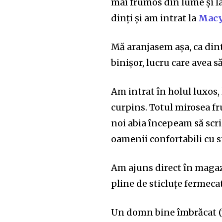
mai frumos din lume și la
dinți și am intrat la
Macy
Mă aranjasem așa, ca dint
binișor, lucru care avea
Am intrat în holul luxos,
curpins. Totul mirosea f
noi abia începeam să scri
oamenii confortabili cu s
Am ajuns direct în magaz
pline de sticluțe fermecat
Un domn bine îmbrăcat (v