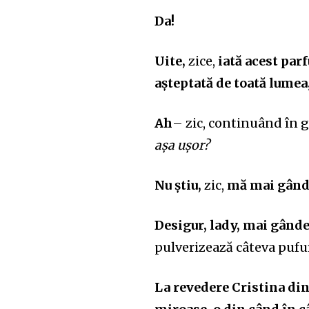
Da!
U
ite,
zice,
iată acest parf
așteptată de toată lumea,
Ah
– zic, continuând în
așa ușor?
Nu știu,
zic,
mă mai gând
Desigur, lady, mai gânde
pulverizează câteva pufur
La revedere Cristina di