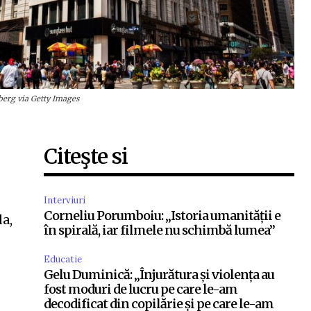
erg via Getty Images
Citeşte si
Interviuri
Corneliu Porumboiu: „Istoria umanității e
da,
în spirală, iar filmele nu schimbă lumea”
Educatie
Gelu Duminică: „Înjurătura și violența au
fost moduri de lucru pe care le-am
decodificat din copilărie și pe care le-am