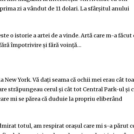
rima zi a vândut de 11 dolari. La sfârșitul anului
este o istorie a artei de a vinde. Artă care m-a făcut
 fără împotrivire și fără voință…
a New York. Vă dați seama că ochii mei erau cât to
are străpungeau cerul și cât tot Central Park-ul și 
 care mi se părea că duduie la propriu eliberând
dmirat totul, am respirat orașul care mi s-a părut c