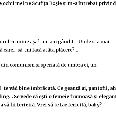
de ochii mei pe Scufița Roșie și m-a întrebat privin
orul cu mine așa?- m-am gândit… Unde s-a mai
 care… să-mi facă atâta plăcere?…
ă din comunism și speriată de umbra ei, un
l,
te văd bine îmbrăcată. Ce geantă ai, pantofii, a
ling… Se vede că ești o femei
e
frumoasă și elegan
 să fii fericită. Vrei să te fac fericită, baby?