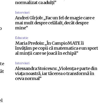
normalizat ca adulți”
Interviuri
Andrei Gîrjob: „Fac un fel de magie care e
mai mult despre celălalt, decât despre
mine”
 o
Educatie
Maria Predoiu: „În CampioMATE îi
învățăm pe copii că matematica e un sport
al minții care se joacă în echipă”
ate
Interviuri
Alessandra Stoicescu: „Violența e parte din
cât
viața noastră, iar tăcerea o transformă în
ceva normal”
el