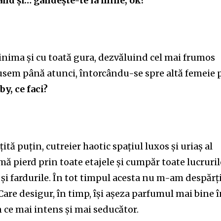
ând și… gândește-te la mine, ok?
inima și cu toată gura, dezvăluind cel mai frumos
zusem până atunci, întorcându-se spre altă femeie 
by, ce faci?
tă puțin, cutreier haotic spațiul luxos și uriaș al
mă pierd prin toate etajele și cumpăr toate lucruril
și fardurile. În tot timpul acesta nu m-am despărț
are desigur, în timp, își așeza parfumul mai bine 
 ce mai intens și mai seducător.