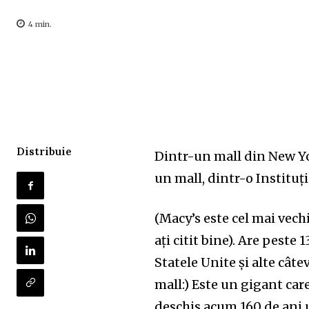
4
min.
Distribuie
Dintr-un mall din New Y
un mall, dintr-o
I
nstitu
ț
(Macy’s este cel mai vech
ați citit bine). Are pest
Statele Unite și alte cât
mall:) Este un gigant
car
deschis acum 160 de ani 